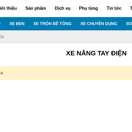
iới thiệu
Sản phẩm
Dịch vụ
Phụ tùng
Tin tức
T
O
XE BEN
XE TRỘN BÊ TÔNG
XE CHUYÊN DỤNG
SƠ
ỆN
XE NÂNG TAY ĐIỆN
uả