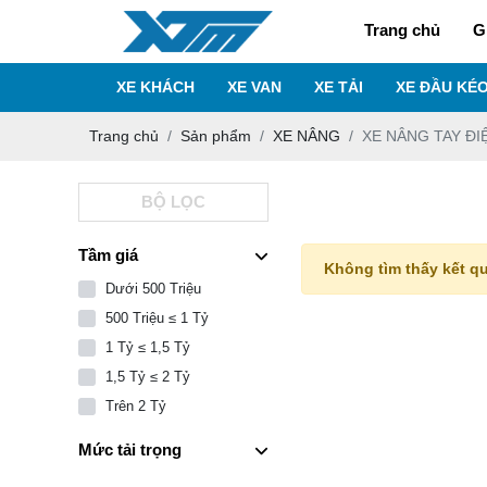
Trang chủ
G
XE KHÁCH
XE VAN
XE TẢI
XE ĐẦU KÉ
Trang chủ
Sản phẩm
XE NÂNG
XE NÂNG TAY ĐI
BỘ LỌC
Tầm giá
Không tìm thấy kết q
Dưới 500 Triệu
500 Triệu ≤ 1 Tỷ
1 Tỷ ≤ 1,5 Tỷ
1,5 Tỷ ≤ 2 Tỷ
Trên 2 Tỷ
Mức tải trọng