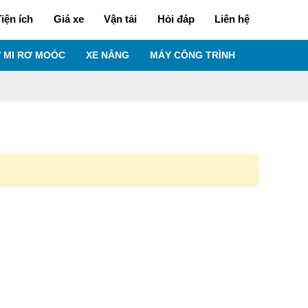
iện ích
Giá xe
Vận tải
Hỏi đáp
Liên hệ
 MI RƠ MOÓC
XE NÂNG
MÁY CÔNG TRÌNH