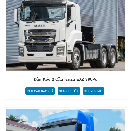
Đầu Kéo 2 Cầu Isuzu EXZ 380Ps
YÊU CẦU BÁO GIÁ
XEM CHI TIẾT
KHUYẾN MÃI