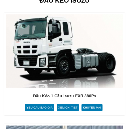
ĐẦU KÉO ISUZU
Đầu Kéo 1 Cầu Isuzu EXR 380Ps
YÊU CẦU BÁO GIÁ
XEM CHI TIẾT
KHUYẾN MÃI