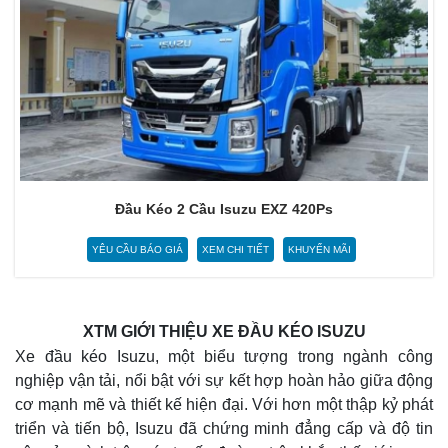
Đầu Kéo 2 Cầu Isuzu EXZ 420Ps
YÊU CẦU BÁO GIÁ
XEM CHI TIẾT
KHUYẾN MÃI
XTM GIỚI THIỆU XE ĐẦU KÉO ISUZU
Xe đầu kéo Isuzu, một biểu tượng trong ngành công
nghiệp vận tải, nổi bật với sự kết hợp hoàn hảo giữa động
cơ mạnh mẽ và thiết kế hiện đại. Với hơn một thập kỷ phát
triển và tiến bộ, Isuzu đã chứng minh đẳng cấp và độ tin