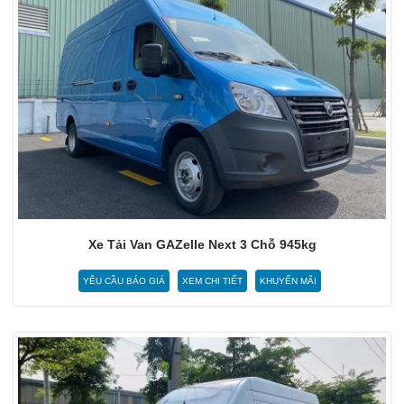
Xe Tải Van GAZelle Next 3 Chỗ 945kg
YÊU CẦU BÁO GIÁ
XEM CHI TIẾT
KHUYẾN MÃI