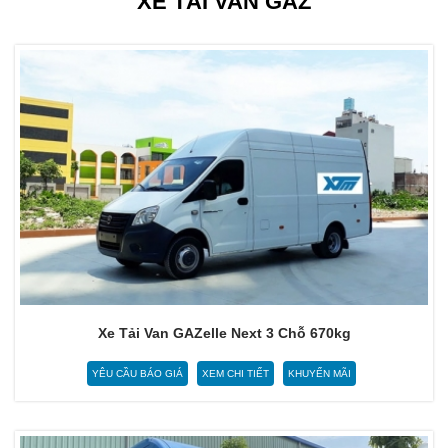
XE TẢI VAN GAZ
Xe Tải Van GAZelle Next 3 Chỗ 670kg
YÊU CẦU BÁO GIÁ
XEM CHI TIẾT
KHUYẾN MÃI