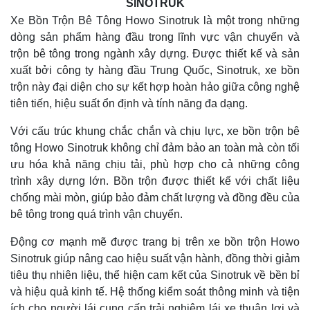
SINOTRUK
Xe Bồn Trộn Bê Tông Howo Sinotruk là một trong những
dòng sản phẩm hàng đầu trong lĩnh vực vận chuyển và
trộn bê tông trong ngành xây dựng. Được thiết kế và sản
xuất bởi công ty hàng đầu Trung Quốc, Sinotruk, xe bồn
trộn này đại diện cho sự kết hợp hoàn hảo giữa công nghệ
tiên tiến, hiệu suất ổn định và tính năng đa dạng.
Với cấu trúc khung chắc chắn và chịu lực, xe bồn trộn bê
tông Howo Sinotruk không chỉ đảm bảo an toàn mà còn tối
ưu hóa khả năng chịu tải, phù hợp cho cả những công
trình xây dựng lớn. Bồn trộn được thiết kế với chất liệu
chống mài mòn, giúp bảo đảm chất lượng và đồng đều của
bê tông trong quá trình vận chuyển.
Động cơ mạnh mẽ được trang bị trên xe bồn trộn Howo
Sinotruk giúp nâng cao hiệu suất vận hành, đồng thời giảm
tiêu thụ nhiên liệu, thể hiện cam kết của Sinotruk về bền bỉ
và hiệu quả kinh tế. Hệ thống kiểm soát thông minh và tiện
ích cho người lái cung cấp trải nghiệm lái xe thuận lợi và