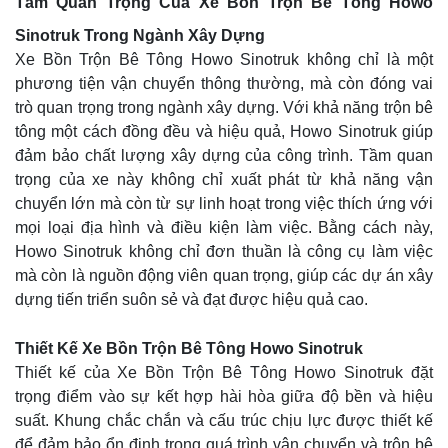
Tầm Quan Trọng Của Xe Bồn Trộn Bê Tông Howo
Sinotruk Trong Ngành Xây Dựng
Xe Bồn Trộn Bê Tông Howo Sinotruk không chỉ là một
phương tiện vận chuyển thông thường, mà còn đóng vai
trò quan trọng trong ngành xây dựng. Với khả năng trộn bê
tông một cách đồng đều và hiệu quả, Howo Sinotruk giúp
đảm bảo chất lượng xây dựng của công trình. Tầm quan
trọng của xe này không chỉ xuất phát từ khả năng vận
chuyển lớn mà còn từ sự linh hoạt trong việc thích ứng với
mọi loại địa hình và điều kiện làm việc. Bằng cách này,
Howo Sinotruk không chỉ đơn thuần là công cụ làm việc
mà còn là nguồn động viên quan trọng, giúp các dự án xây
dựng tiến triển suôn sẻ và đạt được hiệu quả cao.
Thiết Kế Xe Bồn Trộn Bê Tông Howo Sinotruk
Thiết kế của Xe Bồn Trộn Bê Tông Howo Sinotruk đặt
trọng điểm vào sự kết hợp hài hòa giữa độ bền và hiệu
suất. Khung chắc chắn và cấu trúc chịu lực được thiết kế
để đảm bảo ổn định trong quá trình vận chuyển và trộn bê