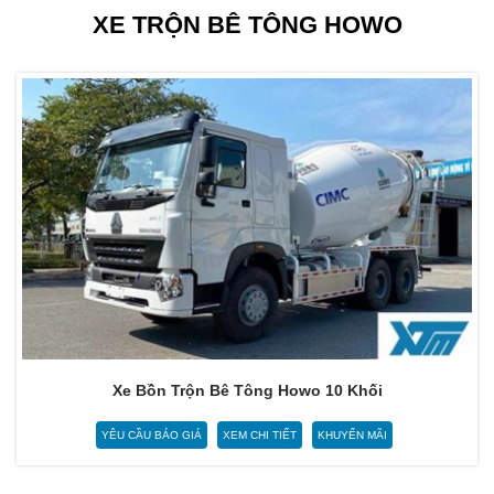
XE TRỘN BÊ TÔNG HOWO
Xe Bồn Trộn Bê Tông Howo 10 Khối
YÊU CẦU BÁO GIÁ
XEM CHI TIẾT
KHUYẾN MÃI