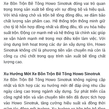
Xe Bồn Trộn Bê Tông Howo Sinotruk đóng vai trò quan
trọng trong sản xuất bê tông với sự đồng bộ và hiệu quả.
Với khả năng chở và trộn bê tông đồng đều, xe đảm bảo
chất lượng sản phẩm cao. Hệ thống trộn thông minh giữ
cho tỷ lệ hỗn hợp đồng nhất và đồng đều, tối ưu hóa hiệu
suất trộn. Động cơ mạnh mẽ và hệ thống lái chính xác giúp
xe vận hành mạnh mẽ trong mọi điều kiện làm việc. Với
ứng dụng linh hoạt trong các dự án xây dựng lớn, Howo
Sinotruk không chỉ là phương tiện vận chuyển mà còn là
công cụ chủ chốt trong quy trình sản xuất bê tông chất
lượng cao.
Xu Hướng Mới Xe Bồn Trộn Bê Tông Howo Sinotruk
Xe Bồn Trộn Bê Tông Howo Sinotruk không ngừng cập
nhật và tích hợp các xu hướng mới để đáp ứng nhu cầu
ngày càng cao trong ngành xây dựng. Sự phát triển của
công nghệ trộn và vận chuyển tiên tiến đã được tích hợp
vào Howo Sinotruk, tăng cường hiệu suất và đồng thời
giảm tác động môi trường. Xu hướng xe bồn trộn bê tông