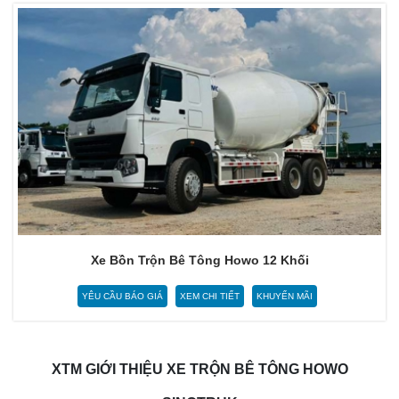
Xe Bồn Trộn Bê Tông Howo 12 Khối
YÊU CẦU BÁO GIÁ
XEM CHI TIẾT
KHUYẾN MÃI
XTM GIỚI THIỆU XE TRỘN BÊ TÔNG HOWO