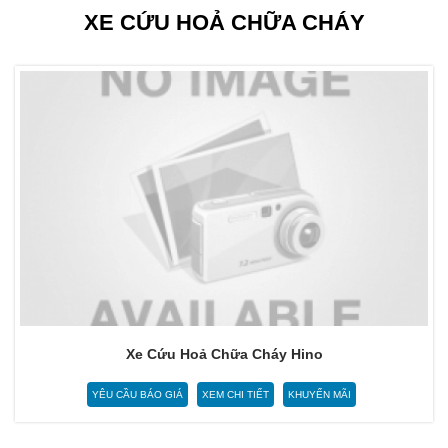
XE CỨU HOẢ CHỮA CHÁY
Xe Cứu Hoả Chữa Cháy Hino
YÊU CẦU BÁO GIÁ
XEM CHI TIẾT
KHUYẾN MÃI