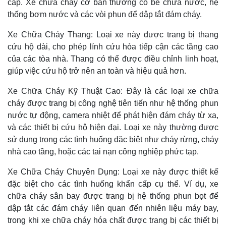
cấp. Xe chữa cháy cơ bản thường có bể chứa nước, hệ
thống bơm nước và các vòi phun để dập tắt đám cháy.
Xe Chữa Cháy Thang: Loại xe này được trang bị thang
cứu hộ dài, cho phép lính cứu hỏa tiếp cận các tầng cao
của các tòa nhà. Thang có thể được điều chỉnh linh hoạt,
giúp việc cứu hộ trở nên an toàn và hiệu quả hơn.
Xe Chữa Cháy Kỹ Thuật Cao: Đây là các loại xe chữa
cháy được trang bị công nghệ tiên tiến như hệ thống phun
nước tự động, camera nhiệt để phát hiện đám cháy từ xa,
và các thiết bị cứu hộ hiện đại. Loại xe này thường được
sử dụng trong các tình huống đặc biệt như cháy rừng, cháy
nhà cao tầng, hoặc các tai nạn công nghiệp phức tạp.
Xe Chữa Cháy Chuyên Dụng: Loại xe này được thiết kế
đặc biệt cho các tình huống khẩn cấp cụ thể. Ví dụ, xe
chữa cháy sân bay được trang bị hệ thống phun bọt để
dập tắt các đám cháy liên quan đến nhiên liệu máy bay,
trong khi xe chữa cháy hóa chất được trang bị các thiết bị