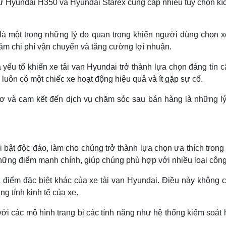
ư Hyundai H350 và Hyundai Starex cung cấp nhiều tùy chọn kích
u là một trong những lý do quan trọng khiến người dùng chọn
giảm chi phí vận chuyển và tăng cường lợi nhuận.
yếu tố khiến xe tải van Hyundai trở thành lựa chọn đáng tin c
luôn có một chiếc xe hoạt động hiệu quả và ít gặp sự cố.
g cơ và cam kết đến dịch vụ chăm sóc sau bán hàng là những 
bật độc đáo, làm cho chúng trở thành lựa chọn ưa thích trong n
những điểm mạnh chính, giúp chúng phù hợp với nhiều loại côn
điểm đặc biệt khác của xe tải van Hyundai. Điều này không c
ng tính kinh tế của xe.
i các mô hình trang bị các tính năng như hệ thống kiểm soát h