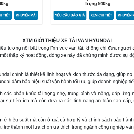
80kg
Trọng 940kg
I TIẾT
KHUYẾN MÃI
YÊU CẦU BÁO GIÁ
XEM CHI TIẾT
KHUYẾN 
XTM GIỚI THIỆU XE TẢI VAN HYUNDAI
biểu tượng nổi bật trong lĩnh vực vận tải, không chỉ đưa ngườ
ột thập kỷ hoạt động, dòng xe này đã chứng minh được sự độc 
ndai chính là thiết kế linh hoạt và kích thước đa dạng, giúp 
dai đảm bảo hiệu suất vận hành tối ưu, giúp doanh nghiệp tiết
h các phân khúc tải trọng nhẹ, trung bình và nặng, đáp ứng
ại sự tiện ích mà còn đưa ra các tính năng an toàn cao cấp
m ở hiệu suất mà còn ở giá cả hợp lý và chính sách bảo hành,
 trở thành một lựa chọn ưa thích trong ngành công nghiệp vận 