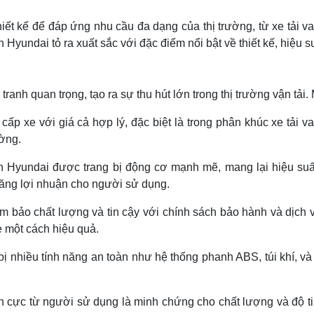
ết kế để đáp ứng nhu cầu đa dạng của thị trường, từ xe tải van
 Hyundai tỏ ra xuất sắc với đặc điểm nổi bật về thiết kế, hiệu s
ranh quan trọng, tạo ra sự thu hút lớn trong thị trường vận tả
cấp xe với giá cả hợp lý, đặc biệt là trong phân khúc xe tải v
ường.
van Hyundai được trang bị động cơ mạnh mẽ, mang lại hiệu suất
tăng lợi nhuận cho người sử dụng.
 bảo chất lượng và tin cậy với chính sách bảo hành và dịch 
e một cách hiệu quả.
ị nhiều tính năng an toàn như hệ thống phanh ABS, túi khí, và 
h cực từ người sử dụng là minh chứng cho chất lượng và độ tin