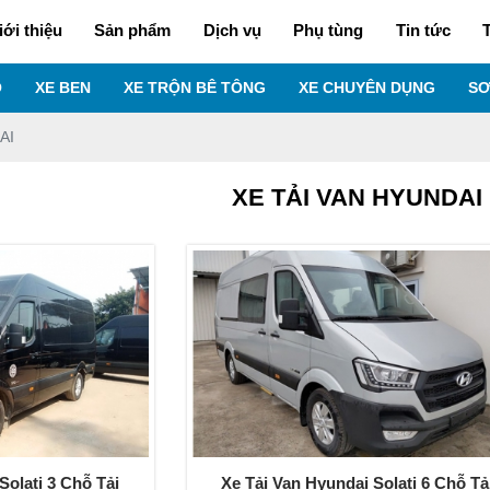
iới thiệu
Sản phẩm
Dịch vụ
Phụ tùng
Tin tức
T
O
XE BEN
XE TRỘN BÊ TÔNG
XE CHUYÊN DỤNG
SƠ
AI
XE TẢI VAN HYUNDAI
Solati 3 Chỗ Tải
Xe Tải Van Hyundai Solati 6 Chỗ Tả