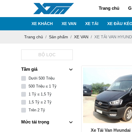
Trang chủ
G
XE KHÁCH
XE VAN
XE TẢI
XE ĐẦU KÉ
Trang chủ
Sản phẩm
XE VAN
XE TẢI VAN HYUND
BỘ LỌC
Tầm giá
Dưới 500 Triệu
500 Triệu ≤ 1 Tỷ
1 Tỷ ≤ 1,5 Tỷ
1,5 Tỷ ≤ 2 Tỷ
Trên 2 Tỷ
Mức tải trọng
Xe Tải Van Hyundai 