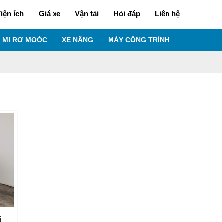
iện ích
Giá xe
Vận tải
Hỏi đáp
Liên hệ
 MI RƠ MOÓC
XE NÂNG
MÁY CÔNG TRÌNH
i