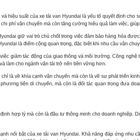
t và hiệu suất của xe tải van Hyundai là yếu tố quyết định cho
ệm chi phí vận chuyển mà còn tăng cường hiệu quả làm việc, gi
an Hyundai giữ vai trò chủ chốt trong việc đảm bảo hàng hóa đ
 Hyundai là điểm cộng quan trọng, đặc biệt khi nhu cầu vận ch
g việc giảm tác động của giao thông và môi trường. Công nghệ ti
và làm cho ngành vận tải trở nên bền vững hơn.
chỉ là về khía cạnh vận chuyển mà còn là về sự phát triển kinh
à phương tiện di chuyển, mà còn là đối tác quan trọng đưa do
t định hợp lý mà còn là đầu tư thông minh cho doanh nghiệp. D
m mạnh nổi bật của xe tải van Hyundai. Khả năng đáp ứng nhu 