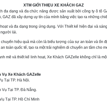
XTM GIỚI THIẸU XE KHÁCH GAZ
h đa dạng và đa chức năng được sản xuất bởi công ty ô tô G
, GAZ đã xây dựng uy tín của mình bằng việc tạo ra những chiế
oạt và đa dạng trong ứng dụng. Với Thiết kế hiện đại và sáng 
người lái.
huyển hiệu quả mà còn là biểu tượng của sự an toàn và ổn địn
 an toàn quốc tế, tạo ra một trải nghiệm di chuyển an tâm cho 
nh mẽ và thiết kế linh hoạt, Xe Khách GAZelle không chỉ là m
h Vụ Xe Khách GAZelle
 Tại TP. Hà Nội.
 Vụ Tại TP. Đà Nẵng.
ụ Tại TP. Hồ Chí Minh