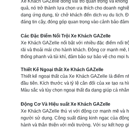
Xe Khách GAZelle đóng vai trò quan trọng và không 
quả, nó trở thành lựa chọn ưa thích cho doanh nghiệp
dạng ứng dụng, từ chở khách đến dịch vụ du lịch. Độ
đáng tin cậy, đóng góp quan trọng vào cảnh bảo đảm 
Các Đặc Điểm Nổi Trội Xe Khách GAZelle
Xe Khách GAZelle nổi bật với nhiều đặc điểm nổi trội
rãi và thoải mái cho hành khách. Động cơ mạnh mẽ, lin
thống phanh và túi khí, đảm bảo sự bảo vệ cho mọi hành
Thiết Kế Ngoại thất Xe Khách GAZelle
Thiết kế ngoại thất của Xe Khách GAZelle là điểm n
đầu tiên. Kích thước và tỷ lệ cân đối của xe tạo ra 
Màu sắc và tùy chọn ngoại thất đa dạng giúp cá nhâ
Động Cơ Và Hiệu suất Xe Khách GAZelle
Xe Khách GAZelle thú vị với động cơ mạnh mẽ và hiệ
người sử dụng. Công suất đáng kinh ngạc của động cơ
hành và thân thiện với môi trường. Với sự kết hợp 