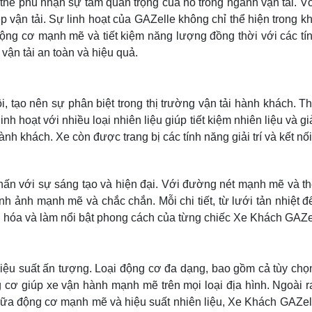
thể phủ nhận sự tầm quan trọng của nó trong ngành vận tải. V
 vận tải. Sự linh hoạt của GAZelle không chỉ thể hiện trong k
ng cơ mạnh mẽ và tiết kiệm năng lượng đồng thời với các tính
vận tải an toàn và hiệu quả.
, tạo nên sự phân biệt trong thị trường vận tải hành khách. Th
h hoạt với nhiều loại nhiên liệu giúp tiết kiệm nhiên liệu và gi
 khách. Xe còn được trang bị các tính năng giải trí và kết nối, t
hấn với sự sáng tạo và hiện đại. Với đường nét mạnh mẽ và th
hình ảnh mạnh mẽ và chắc chắn. Mỗi chi tiết, từ lưới tản nhiệt đ
n hóa và làm nổi bật phong cách của từng chiếc Xe Khách GAZel
u suất ấn tượng. Loại động cơ đa dạng, bao gồm cả tùy chọn 
 giúp xe vận hành mạnh mẽ trên mọi loại địa hình. Ngoài ra, 
giữa động cơ mạnh mẽ và hiệu suất nhiên liệu, Xe Khách GAZel