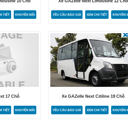
imousine 10 Chỗ
Xe GAZelle Next Limousine 12 Ch
I TIẾT
KHUYẾN MÃI
YÊU CẦU BÁO GIÁ
XEM CHI TIẾT
KHUYẾN 
ext 17 Chỗ
Xe GAZelle Next Citiline 19 Chỗ
I TIẾT
KHUYẾN MÃI
YÊU CẦU BÁO GIÁ
XEM CHI TIẾT
KHUYẾN 