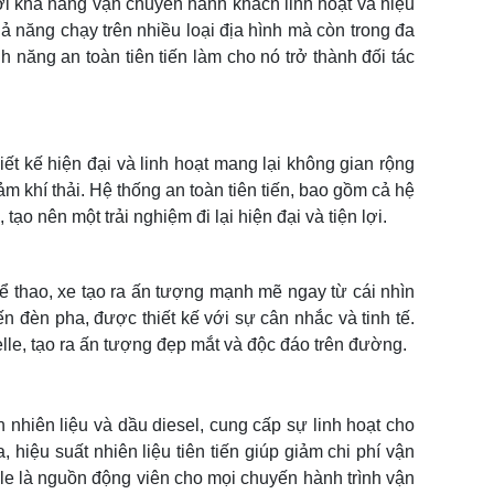
ới khả năng vận chuyển hành khách linh hoạt và hiệu
hả năng chạy trên nhiều loại địa hình mà còn trong đa
 năng an toàn tiên tiến làm cho nó trở thành đối tác
iết kế hiện đại và linh hoạt mang lại không gian rộng
ảm khí thải. Hệ thống an toàn tiên tiến, bao gồm cả hệ
ạo nên một trải nghiệm đi lại hiện đại và tiện lợi.
ể thao, xe tạo ra ấn tượng mạnh mẽ ngay từ cái nhìn
ến đèn pha, được thiết kế với sự cân nhắc và tinh tế.
le, tạo ra ấn tượng đẹp mắt và độc đáo trên đường.
nhiên liệu và dầu diesel, cung cấp sự linh hoạt cho
hiệu suất nhiên liệu tiên tiến giúp giảm chi phí vận
le là nguồn động viên cho mọi chuyến hành trình vận