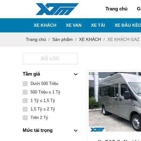
Trang chủ
G
XE KHÁCH
XE VAN
XE TẢI
XE ĐẦU KÉ
Trang chủ
Sản phẩm
XE KHÁCH
XE KHÁCH GAZ
BỘ LỌC
Tầm giá
Dưới 500 Triệu
500 Triệu ≤ 1 Tỷ
1 Tỷ ≤ 1,5 Tỷ
1,5 Tỷ ≤ 2 Tỷ
Trên 2 Tỷ
Mức tải trọng