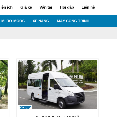
iện ích
Giá xe
Vận tải
Hỏi đáp
Liên hệ
 MI RƠ MOÓC
XE NÂNG
MÁY CÔNG TRÌNH