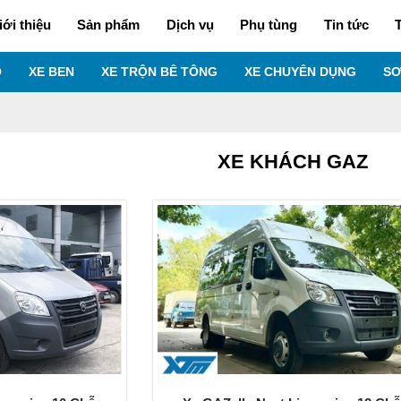
iới thiệu
Sản phẩm
Dịch vụ
Phụ tùng
Tin tức
T
O
XE BEN
XE TRỘN BÊ TÔNG
XE CHUYÊN DỤNG
SƠ
XE KHÁCH GAZ