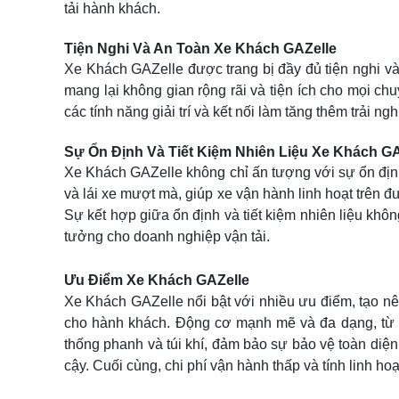
tải hành khách.
Tiện Nghi Và An Toàn Xe Khách GAZelle
Xe Khách GAZelle được trang bị đầy đủ tiện nghi và 
mang lại không gian rộng rãi và tiện ích cho mọi ch
các tính năng giải trí và kết nối làm tăng thêm trải n
Sự Ổn Định Và Tiết Kiệm Nhiên Liệu Xe Khách GA
Xe Khách GAZelle không chỉ ấn tượng với sự ổn định 
và lái xe mượt mà, giúp xe vận hành linh hoạt trên đ
Sự kết hợp giữa ổn định và tiết kiệm nhiên liệu khô
tưởng cho doanh nghiệp vận tải.
Ưu Điểm Xe Khách GAZelle
Xe Khách GAZelle nổi bật với nhiều ưu điểm, tạo nên 
cho hành khách. Động cơ mạnh mẽ và đa dạng, từ nhi
thống phanh và túi khí, đảm bảo sự bảo vệ toàn diệ
cậy. Cuối cùng, chi phí vận hành thấp và tính linh h