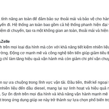
tính năng an toàn để đảm bảo sự thoải mái và bảo vệ cho hành 
uyến đi. Hệ thống an toàn bao gồm cả hệ thống phanh hiện đại 
ghiệm di chuyển, tạo ra một không gian an toàn, thoải mái và hiện 
Zelle
trên mọi loại địa hình mà còn với khả năng tiết kiệm nhiên liệ
ường. Động cơ mạnh mẽ và công nghệ tiên tiến giúp giảm tiêu th
ng chỉ làm tăng hiệu quả vận hành mà còn giảm chi phí vận ch
sự ưa chuộng trong lĩnh vực vận tải. Đầu tiên, thiết kế ngoại th
ên liệu đến dầu diesel, mang lại sự linh hoạt và hiệu quả n
n. Sự ổn định trên mọi địa hình và khả năng vận hành mạnh mẽ 
oạt trong ứng dụng giúp xe này trở thành sự lựa chọn phổ biến t