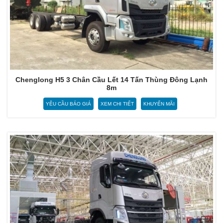
Chenglong H5 3 Chân Cầu Lết 14 Tấn Thùng Đông Lạnh
8m
YÊU CẦU BÁO GIÁ
XEM CHI TIẾT
KHUYẾN MÃI