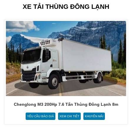
XE TẢI THÙNG ĐÔNG LẠNH
Chenglong M3 200Hp 7.6 Tấn Thùng Đông Lạnh 8m
YÊU CẦU BÁO GIÁ
XEM CHI TIẾT
KHUYẾN MÃI