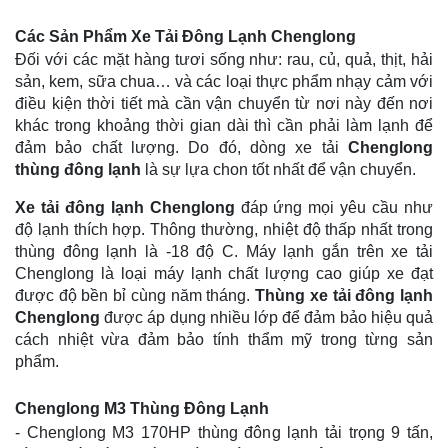
Các Sản Phẩm Xe Tải Đông Lạnh Chenglong
Đối với các mặt hàng tươi sống như: rau, củ, quả, thịt, hải
sản, kem, sữa chua… và các loại thực phẩm nhạy cảm với
điều kiện thời tiết mà cần vận chuyển từ nơi này đến nơi
khác trong khoảng thời gian dài thì cần phải làm lạnh để
đảm bảo chất lượng. Do đó, dòng xe tải
Chenglong
thùng đông lạnh
là sự lựa chon tốt nhất để vận chuyển.
Xe tải đông lạnh Chenglong
đáp ứng mọi yêu cầu như
độ lạnh thích hợp. Thông thường, nhiệt độ thấp nhất trong
thùng đông lạnh là -18 độ C. Máy lạnh gắn trên xe tải
Chenglong là loại máy lạnh chất lượng cao giúp xe đạt
được độ bền bỉ cùng năm tháng.
Thùng xe tải đông lạnh
Chenglong
được áp dụng nhiều lớp để đảm bảo hiệu quả
cách nhiệt vừa đảm bảo tính thẩm mỹ trong từng sản
phẩm.
Chenglong M3 Thùng Đông Lạnh
- Chenglong M3 170HP thùng đông lạnh tải trọng 9 tấn,