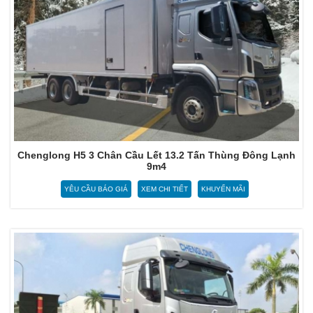
Chenglong H5 3 Chân Cầu Lết 13.2 Tấn Thùng Đông Lạnh
9m4
YÊU CẦU BÁO GIÁ
XEM CHI TIẾT
KHUYẾN MÃI