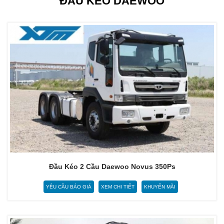
ĐẦU KÉO DAEWOO
Đầu Kéo 2 Cầu Daewoo Novus 350Ps
YÊU CẦU BÁO GIÁ
XEM CHI TIẾT
KHUYẾN MÃI