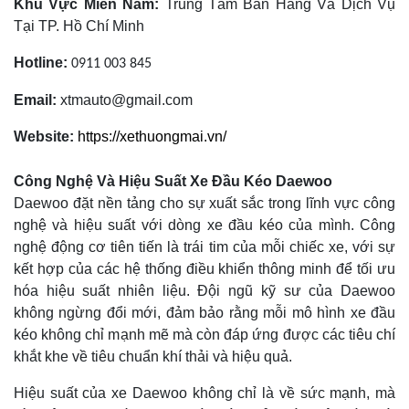
Khu Vực Miền Nam:
Trung Tâm Bán Hàng Và Dịch Vụ
Tại TP. Hồ Chí Minh
Hotline:
0911 003 845
Email:
xtmauto@gmail.com
Website:
https://xethuongmai.vn/
Công Nghệ Và Hiệu Suất Xe Đầu Kéo Daewoo
Daewoo đặt nền tảng cho sự xuất sắc trong lĩnh vực công
nghệ và hiệu suất với dòng xe đầu kéo của mình. Công
nghệ động cơ tiên tiến là trái tim của mỗi chiếc xe, với sự
kết hợp của các hệ thống điều khiển thông minh để tối ưu
hóa hiệu suất nhiên liệu. Đội ngũ kỹ sư của Daewoo
không ngừng đổi mới, đảm bảo rằng mỗi mô hình xe đầu
kéo không chỉ mạnh mẽ mà còn đáp ứng được các tiêu chí
khắt khe về tiêu chuẩn khí thải và hiệu quả.
Hiệu suất của xe Daewoo không chỉ là về sức mạnh, mà