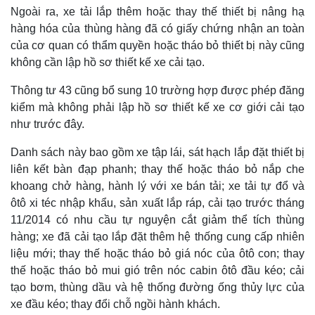
Ngoài ra, xe tải lắp thêm hoặc thay thế thiết bị nâng hạ
hàng hóa của thùng hàng đã có giấy chứng nhận an toàn
của cơ quan có thẩm quyền hoặc tháo bỏ thiết bị này cũng
không cần lập hồ sơ thiết kế xe cải tạo.
Thông tư 43 cũng bổ sung 10 trường hợp được phép đăng
kiểm mà không phải lập hồ sơ thiết kế xe cơ giới cải tạo
như trước đây.
Danh sách này bao gồm xe tập lái, sát hạch lắp đặt thiết bị
liên kết bàn đạp phanh; thay thế hoặc tháo bỏ nắp che
khoang chở hàng, hành lý với xe bán tải; xe tải tự đổ và
ôtô xi téc nhập khẩu, sản xuất lắp ráp, cải tạo trước tháng
11/2014 có nhu cầu tự nguyện cắt giảm thể tích thùng
hàng; xe đã cải tạo lắp đặt thêm hệ thống cung cấp nhiên
liệu mới; thay thế hoặc tháo bỏ giá nóc của ôtô con; thay
thế hoặc tháo bỏ mui gió trên nóc cabin ôtô đầu kéo; cải
tạo bơm, thùng dầu và hệ thống đường ống thủy lực của
xe đầu kéo; thay đổi chỗ ngồi hành khách.