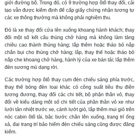
giới đường bộ. Trong đó, có 9 trường hợp ôtô thay đổi, cải
tạo vẫn được kiểm định để cấp giấy chứng nhận tương tự
các xe thông thường mà không phải nghiệm thu.
Đó là xe thay đổi cửa lên xuống khoang hành khách; thay
đổi một số kết cấu thùng chở hàng mà không làm tăng
chiều cao thành thùng hàng; lắp thêm hoặc tháo bỏ nắp
chắn bụi cho thùng chở hàng; lắp, thay thế hoặc tháo bỏ
nắp che khoang chở hàng, hành lý của xe bán tải; lắp thêm
đèn sương mù dạng rời.
Các trường hợp ôtô thay cụm đèn chiếu sáng phía trước,
thay thế bóng đèn loại khác có công suất tiêu thụ điện
tương đương, thay đổi các chi tiết, bộ phận thân vỏ, thay
đổi về kiểu dáng một số chi tiết của phần thân vỏ xe như
lưới tản nhiệt trước xe, cánh lướt gió, lắp thêm mui gió trên
nóc cabin ôtô tải, bậc bước chân lên xuống, trang trí ống
xả, đai trang trí bảo hiểm đèn chiếu sáng cũng được đăng
kiểm.