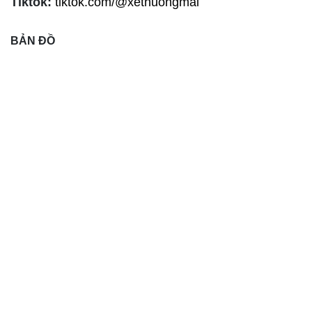
Tiktok:
tiktok.com/@xethuongmai
BẢN ĐỒ