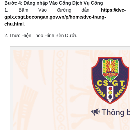
Bước 4: Đăng nhập Vào Cổng Dịch Vụ Công
1. Bấm Vào đường dẫn:
https://dvc-
gplx.csgt.bocongan.gov.vn/p/home/dvc-trang-
chu.html
.
2. Thực Hiện Theo Hình Bên Dưới.