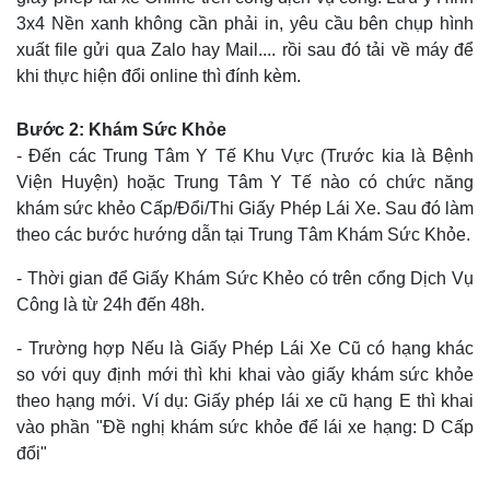
3x4 Nền xanh không cần phải in, yêu cầu bên chụp hình
xuất file gửi qua Zalo hay Mail.... rồi sau đó tải về máy để
khi thực hiện đổi online thì đính kèm.
Bước 2: Khám Sức Khỏe
- Đến các Trung Tâm Y Tế Khu Vực (Trước kia là Bệnh
Viện Huyện) hoặc Trung Tâm Y Tế nào có chức năng
khám sức khẻo Cấp/Đổi/Thi Giấy Phép Lái Xe. Sau đó làm
theo các bước hướng dẫn tại Trung Tâm Khám Sức Khỏe.
- Thời gian để Giấy Khám Sức Khẻo có trên cổng Dịch Vụ
Công là từ 24h đến 48h.
- Trường hợp Nếu là Giấy Phép Lái Xe Cũ có hạng khác
so với quy định mới thì khi khai vào giấy khám sức khỏe
theo hạng mới. Ví dụ: Giấy phép lái xe cũ hạng E thì khai
vào phần "Đề nghị khám sức khỏe để lái xe hạng: D Cấp
đổi"