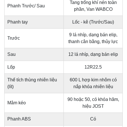
Tang trống khí nén toàn
Phanh Trước/ Sau
phần, Van WABCO
Phanh tay
Lốc - kê (Trước/Sau)
9 lá nhíp, dạng bán elip,
Trước
thanh cân bằng, thủy lực
Sau
12 lá nhíp, dạng bán elip
Lốp
12R22.5
Thể tích thùng nhiên liệu
600 L hợp kim nhôm có
(lít)
nắp khóa nhiên liệu
90 hoặc 50, có khóa hãm,
Mâm kéo
hiệu JOST
Phanh ABS
Có