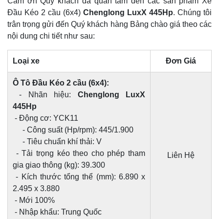
Cảm ơn Quý khách đã quan tâm đến các sản phẩm Xe
Đầu Kéo 2 cầu (6x4)
Chenglong LuxX 445Hp
. Chúng tôi
trân trọng gửi đến Quý khách hàng Bảng chào giá theo các
nội dung chi tiết như sau:
Loại xe
Đơn Giá
Ô Tô Đầu Kéo 2 cầu (6x4):
- Nhãn hiệu:
Chenglong LuxX
445Hp
- Động cơ: YCK11
- Công suất (Hp/rpm): 445/1.900
- Tiêu chuẩn khí thải: V
- Tải trọng kéo theo cho phép tham
Liên Hệ
gia giao thông (kg): 39.300
- Kích thước tổng thể (mm): 6.890 x
2.495 x 3.880
- Mới 100%
- Nhập khẩu: Trung Quốc