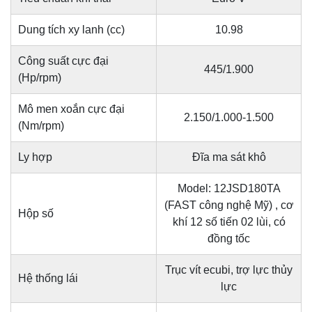
Dung tích xy lanh (cc)
10.98
Công suất cực đại
445/1.900
(Hp/rpm)
Mô men xoắn cực đại
2.150/1.000-1.500
(Nm/rpm)
Ly hợp
Đĩa ma sát khô
Model: 12JSD180TA
(FAST công nghệ Mỹ) , cơ
Hộp số
khí 12 số tiến 02 lùi, có
đồng tốc
Trục vít ecubi, trợ lực thủy
Hệ thống lái
lực