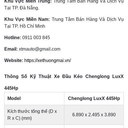
Khu Vực Miền Trung:
Trung Tâm Bán Hàng Và Dịch Vụ
Tại TP. Đà Nẵng.
Khu Vực Miền Nam:
Trung Tâm Bán Hàng Và Dịch Vụ
Tại TP. Hồ Chí Minh
Hotline:
0911 003 845
Email:
xtmauto@gmail.com
Website:
https://xethuongmai.vn/
Thông Số Kỹ Thuật
Xe Đầu Kéo Chenglong LuxX
445Hp
Model
Chenglong LuxX 445Hp
Kích thước tổng thể (D x
6.890 x 2.495 x 3.890
R x C) (mm)