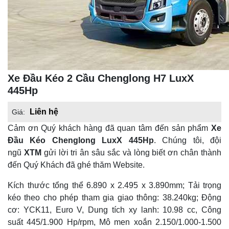
Xe Đầu Kéo 2 Cầu Chenglong H7 LuxX
445Hp
Liên hệ
Giá:
Cảm ơn Quý khách hàng đã quan tâm đến sản phẩm
Xe
Đầu Kéo Chenglong LuxX 445Hp
. Chúng tôi, đội
ngũ
XTM
gửi lời tri ân sâu sắc và lòng biết ơn chân thành
đến Quý Khách đã ghé thăm Website.
Kích thước tổng thể 6.890 x 2.495 x 3.890mm; Tải trọng
kéo theo cho phép tham gia giao thông: 38.240kg; Động
cơ: YCK11, Euro V, Dung tích xy lanh: 10.98 cc, Công
suất 445/1.900 Hp/rpm, Mô men xoắn 2.150/1.000-1.500