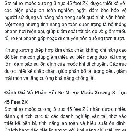
Sơ mi rơ moóc xương 3 trục 45 feet ZK được thiết kế với
các biện pháp an toàn nghiêm ngặt, đảm bảo bảo vệ
người sử dụng và hàng hóa trong suốt quá trình vận hành.
Một trong những tính năng an toàn quan trọng là hệ thống
phanh hơi hiện đại, giúp kiểm soát tốt tốc độ và giảm thiểu
rủi ro khi phanh gấp hoặc di chuyển trên đường trơn trượt.
Khung xương thép hợp kim chắc chắn không chỉ nâng cao
độ bền mà còn giúp giảm thiểu sự biến dạng dưới tải trọng
lớn, đảm bảo sự ổn định của moóc khi di chuyển. Các trục
được thiết kế chắc chắn, giúp phân bổ tải trọng đều, giảm
mài mòn và tăng cường khả năng chống lật.
Đánh Giá Và Phản Hồi Sơ Mi Rơ Moóc Xương 3 Trục
45 Feet ZK
Sơ mi rơ moóc xương 3 trục 45 feet ZK nhận được nhiều
đánh giá tích cực từ các doanh nghiệp vận tải nhờ vào
thiết kế bền bỉ, tính năng an toàn và hiệu suất ổn định.
Khách hàng đặc biệt ấn tượng với khả năng chịu tải lớn và