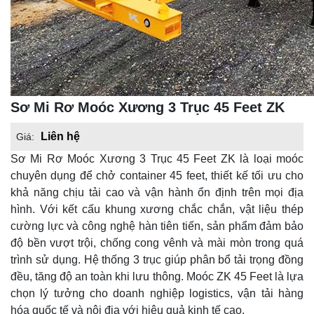
Sơ Mi Rơ Moóc Xương 3 Trục 45 Feet ZK
Liên hệ
Giá:
Sơ Mi Rơ Moóc Xương 3 Trục 45 Feet ZK là loại moóc
chuyên dụng để chở container 45 feet, thiết kế tối ưu cho
khả năng chịu tải cao và vận hành ổn định trên mọi địa
hình. Với kết cấu khung xương chắc chắn, vật liệu thép
cường lực và công nghệ hàn tiên tiến, sản phẩm đảm bảo
độ bền vượt trội, chống cong vênh và mài mòn trong quá
trình sử dụng. Hệ thống 3 trục giúp phân bổ tải trọng đồng
đều, tăng độ an toàn khi lưu thông. Moóc ZK 45 Feet là lựa
chọn lý tưởng cho doanh nghiệp logistics, vận tải hàng
hóa quốc tế và nội địa với hiệu quả kinh tế cao.