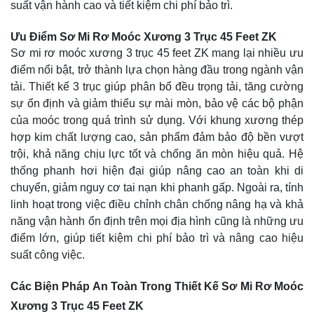
suất vận hành cao và tiết kiệm chi phí bảo trì.
Ưu Điểm Sơ Mi Rơ Moóc Xương 3 Trục 45 Feet ZK
Sơ mi rơ moóc xương 3 trục 45 feet ZK mang lại nhiều ưu
điểm nổi bật, trở thành lựa chọn hàng đầu trong ngành vận
tải. Thiết kế 3 trục giúp phân bổ đều trọng tải, tăng cường
sự ổn định và giảm thiểu sự mài mòn, bảo vệ các bộ phận
của moóc trong quá trình sử dụng. Với khung xương thép
hợp kim chất lượng cao, sản phẩm đảm bảo độ bền vượt
trội, khả năng chịu lực tốt và chống ăn mòn hiệu quả. Hệ
thống phanh hơi hiện đại giúp nâng cao an toàn khi di
chuyển, giảm nguy cơ tai nạn khi phanh gấp. Ngoài ra, tính
linh hoạt trong việc điều chỉnh chân chống nâng hạ và khả
năng vận hành ổn định trên mọi địa hình cũng là những ưu
điểm lớn, giúp tiết kiệm chi phí bảo trì và nâng cao hiệu
suất công việc.
Các Biện Pháp An Toàn Trong Thiết Kế Sơ Mi Rơ Moóc
Xương 3 Trục 45 Feet ZK