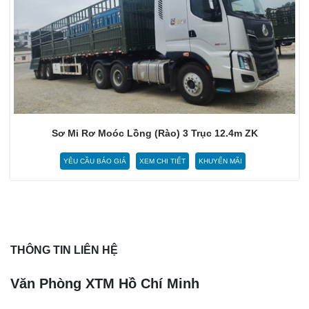
Sơ Mi Rơ Moóc Lồng (Rào) 3 Trục 12.4m ZK
YÊU CẦU BÁO GIÁ
XEM CHI TIẾT
KHUYẾN MÃI
THÔNG TIN LIÊN HỆ
Văn Phòng XTM Hồ Chí Minh