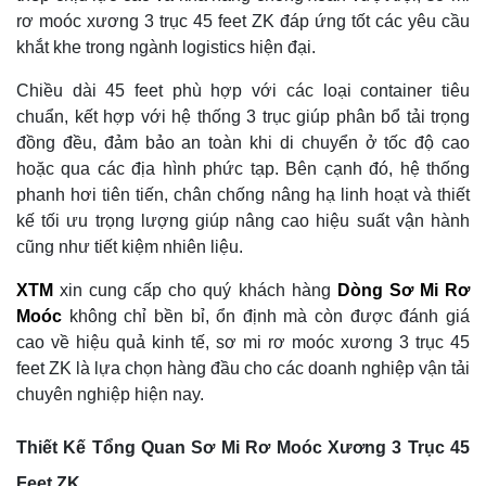
rơ moóc xương 3 trục 45 feet ZK đáp ứng tốt các yêu cầu
khắt khe trong ngành logistics hiện đại.
Chiều dài 45 feet phù hợp với các loại container tiêu
chuẩn, kết hợp với hệ thống 3 trục giúp phân bổ tải trọng
đồng đều, đảm bảo an toàn khi di chuyển ở tốc độ cao
hoặc qua các địa hình phức tạp. Bên cạnh đó, hệ thống
phanh hơi tiên tiến, chân chống nâng hạ linh hoạt và thiết
kế tối ưu trọng lượng giúp nâng cao hiệu suất vận hành
cũng như tiết kiệm nhiên liệu.
XTM
xin cung cấp cho quý khách hàng
Dòng Sơ Mi Rơ
Moóc
không chỉ bền bỉ, ổn định mà còn được đánh giá
cao về hiệu quả kinh tế, sơ mi rơ moóc xương 3 trục 45
feet ZK là lựa chọn hàng đầu cho các doanh nghiệp vận tải
chuyên nghiệp hiện nay.
Thiết Kế Tổng Quan Sơ Mi Rơ Moóc Xương 3 Trục 45
Feet ZK