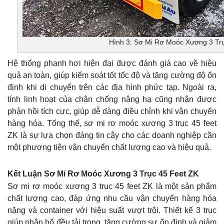
Hình 3: Sơ Mi Rơ Moóc Xương 3 Tr
Hệ thống phanh hơi hiện đại được đánh giá cao về hiệu
quả an toàn, giúp kiểm soát tốt tốc độ và tăng cường độ ổn
định khi di chuyển trên các địa hình phức tạp. Ngoài ra,
tính linh hoạt của chân chống nâng hạ cũng nhận được
phản hồi tích cực, giúp dễ dàng điều chỉnh khi vận chuyển
hàng hóa. Tổng thể, sơ mi rơ moóc xương 3 trục 45 feet
ZK là sự lựa chọn đáng tin cậy cho các doanh nghiệp cần
một phương tiện vận chuyển chất lượng cao và hiệu quả.
Kết Luận Sơ Mi Rơ Moóc Xương 3 Trục 45 Feet ZK
Sơ mi rơ moóc xương 3 trục 45 feet ZK là một sản phẩm
chất lượng cao, đáp ứng nhu cầu vận chuyển hàng hóa
nặng và container với hiệu suất vượt trội. Thiết kế 3 trục
giúp phân bổ đều tải trọng, tăng cường sự ổn định và giảm