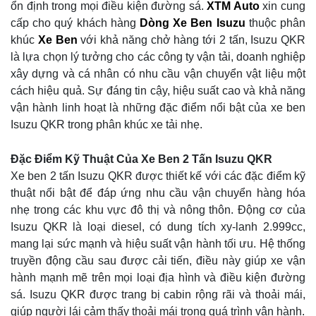
ổn định trong mọi điều kiện đường sá.
XTM Auto
xin cung
cấp cho quý khách hàng
Dòng Xe Ben Isuzu
thuộc phân
khúc
Xe Ben
với khả năng chở hàng tới 2 tấn, Isuzu QKR
là lựa chọn lý tưởng cho các công ty vận tải, doanh nghiệp
xây dựng và cá nhân có nhu cầu vận chuyển vật liệu một
cách hiệu quả. Sự đáng tin cậy, hiệu suất cao và khả năng
vận hành linh hoạt là những đặc điểm nổi bật của xe ben
Isuzu QKR trong phân khúc xe tải nhẹ.
Đặc Điểm Kỹ Thuật Của Xe Ben 2 Tấn Isuzu QKR
Xe ben 2 tấn Isuzu QKR được thiết kế với các đặc điểm kỹ
thuật nổi bật để đáp ứng nhu cầu vận chuyển hàng hóa
nhẹ trong các khu vực đô thị và nông thôn. Động cơ của
Isuzu QKR là loại diesel, có dung tích xy-lanh 2.999cc,
mang lại sức mạnh và hiệu suất vận hành tối ưu. Hệ thống
truyền động cầu sau được cải tiến, điều này giúp xe vận
hành mạnh mẽ trên mọi loại địa hình và điều kiện đường
sá. Isuzu QKR được trang bị cabin rộng rãi và thoải mái,
giúp người lái cảm thấy thoải mái trong quá trình vận hành.