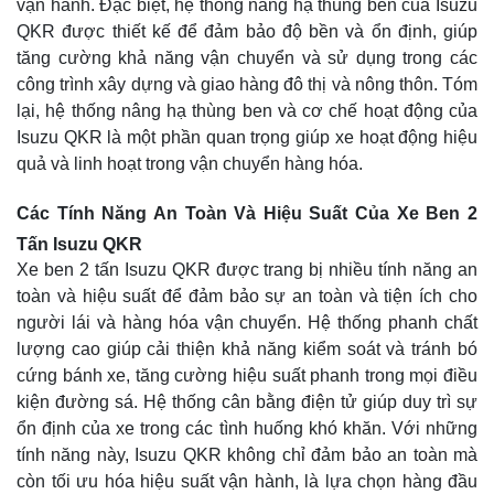
vận hành. Đặc biệt, hệ thống nâng hạ thùng ben của Isuzu
QKR được thiết kế để đảm bảo độ bền và ổn định, giúp
tăng cường khả năng vận chuyển và sử dụng trong các
công trình xây dựng và giao hàng đô thị và nông thôn. Tóm
lại, hệ thống nâng hạ thùng ben và cơ chế hoạt động của
Isuzu QKR là một phần quan trọng giúp xe hoạt động hiệu
quả và linh hoạt trong vận chuyển hàng hóa.
Các Tính Năng An Toàn Và Hiệu Suất Của Xe Ben 2
Tấn Isuzu QKR
Xe ben 2 tấn Isuzu QKR được trang bị nhiều tính năng an
toàn và hiệu suất để đảm bảo sự an toàn và tiện ích cho
người lái và hàng hóa vận chuyển. Hệ thống phanh chất
lượng cao giúp cải thiện khả năng kiểm soát và tránh bó
cứng bánh xe, tăng cường hiệu suất phanh trong mọi điều
kiện đường sá. Hệ thống cân bằng điện tử giúp duy trì sự
ổn định của xe trong các tình huống khó khăn. Với những
tính năng này, Isuzu QKR không chỉ đảm bảo an toàn mà
còn tối ưu hóa hiệu suất vận hành, là lựa chọn hàng đầu