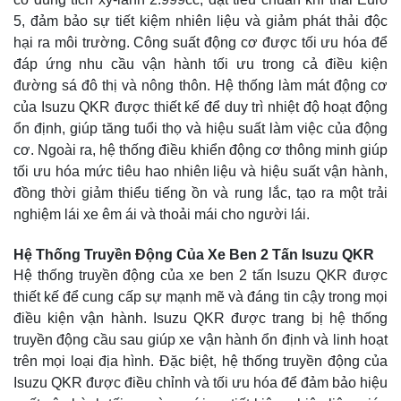
5, đảm bảo sự tiết kiệm nhiên liệu và giảm phát thải độc
hại ra môi trường. Công suất động cơ được tối ưu hóa để
đáp ứng nhu cầu vận hành tối ưu trong cả điều kiện
đường sá đô thị và nông thôn. Hệ thống làm mát động cơ
của Isuzu QKR được thiết kế để duy trì nhiệt độ hoạt động
ổn định, giúp tăng tuổi thọ và hiệu suất làm việc của động
cơ. Ngoài ra, hệ thống điều khiển động cơ thông minh giúp
tối ưu hóa mức tiêu hao nhiên liệu và hiệu suất vận hành,
đồng thời giảm thiểu tiếng ồn và rung lắc, tạo ra một trải
nghiệm lái xe êm ái và thoải mái cho người lái.
Hệ Thống Truyền Động Của Xe Ben 2 Tấn Isuzu QKR
Hệ thống truyền động của xe ben 2 tấn Isuzu QKR được
thiết kế để cung cấp sự mạnh mẽ và đáng tin cậy trong mọi
điều kiện vận hành. Isuzu QKR được trang bị hệ thống
truyền động cầu sau giúp xe vận hành ổn định và linh hoạt
trên mọi loại địa hình. Đặc biệt, hệ thống truyền động của
Isuzu QKR được điều chỉnh và tối ưu hóa để đảm bảo hiệu