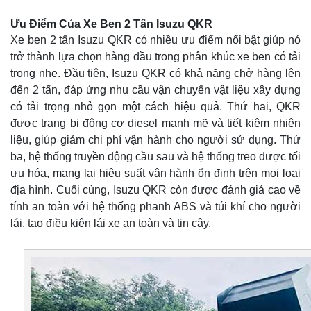
Ưu Điểm Của Xe Ben 2 Tấn Isuzu QKR
Xe ben 2 tấn Isuzu QKR có nhiều ưu điểm nổi bật giúp nó
trở thành lựa chọn hàng đầu trong phân khúc xe ben có tải
trọng nhẹ. Đầu tiên, Isuzu QKR có khả năng chở hàng lên
đến 2 tấn, đáp ứng nhu cầu vận chuyển vật liệu xây dựng
có tải trọng nhỏ gọn một cách hiệu quả. Thứ hai, QKR
được trang bị động cơ diesel mạnh mẽ và tiết kiệm nhiên
liệu, giúp giảm chi phí vận hành cho người sử dụng. Thứ
ba, hệ thống truyền động cầu sau và hệ thống treo được tối
ưu hóa, mang lại hiệu suất vận hành ổn định trên mọi loại
địa hình. Cuối cùng, Isuzu QKR còn được đánh giá cao về
tính an toàn với hệ thống phanh ABS và túi khí cho người
lái, tạo điều kiện lái xe an toàn và tin cậy.