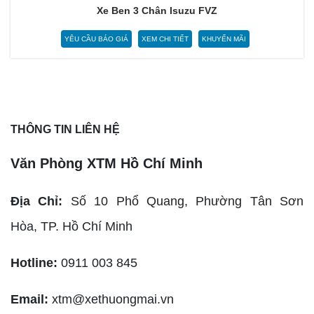
Xe Ben 3 Chân Isuzu FVZ
YÊU CẦU BÁO GIÁ
XEM CHI TIẾT
KHUYẾN MÃI
THÔNG TIN LIÊN HỆ
Văn Phòng XTM Hồ Chí Minh
Địa Chỉ:
Số 10 Phổ Quang, Phường Tân Sơn
Hòa,
TP. Hồ Chí Minh
Hotline:
0911 003 845
Email:
xtm@xethuongmai.vn