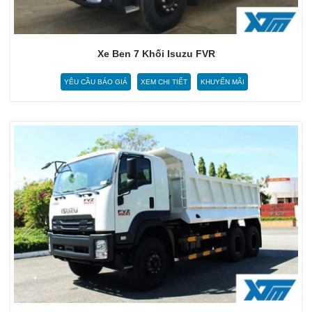
Xe Ben 7 Khối Isuzu FVR
YÊU CẦU BÁO GIÁ
XEM CHI TIẾT
KHUYẾN MÃI