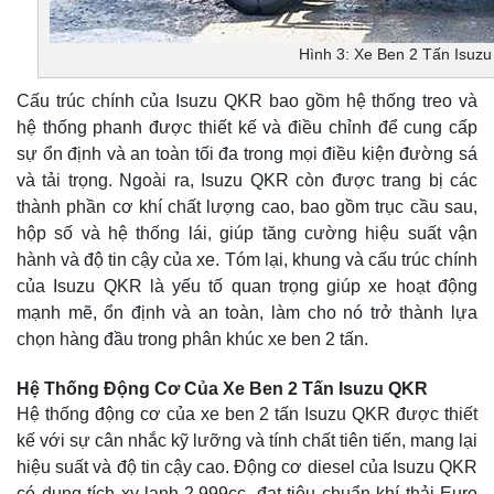
Hình 3: Xe Ben 2 Tấn Isuz
Cấu trúc chính của Isuzu QKR bao gồm hệ thống treo và
hệ thống phanh được thiết kế và điều chỉnh để cung cấp
sự ổn định và an toàn tối đa trong mọi điều kiện đường sá
và tải trọng. Ngoài ra, Isuzu QKR còn được trang bị các
thành phần cơ khí chất lượng cao, bao gồm trục cầu sau,
hộp số và hệ thống lái, giúp tăng cường hiệu suất vận
hành và độ tin cậy của xe. Tóm lại, khung và cấu trúc chính
của Isuzu QKR là yếu tố quan trọng giúp xe hoạt động
mạnh mẽ, ổn định và an toàn, làm cho nó trở thành lựa
chọn hàng đầu trong phân khúc xe ben 2 tấn.
Hệ Thống Động Cơ Của Xe Ben 2 Tấn Isuzu QKR
Hệ thống động cơ của xe ben 2 tấn Isuzu QKR được thiết
kế với sự cân nhắc kỹ lưỡng và tính chất tiên tiến, mang lại
hiệu suất và độ tin cậy cao. Động cơ diesel của Isuzu QKR
có dung tích xy-lanh 2.999cc, đạt tiêu chuẩn khí thải Euro