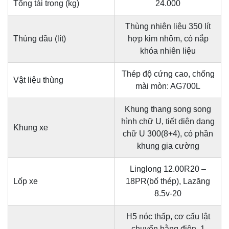
Tổng tải trọng (kg)
24.000
Thùng nhiên liệu 350 lít
Thùng dầu (lít)
hợp kim nhôm, có nắp
khóa nhiên liệu
Thép độ cứng cao, chống
Vật liệu thùng
mài mòn: AG700L
Khung thang song song
hình chữ U, tiết diện dạng
Khung xe
chữ U 300(8+4), có phần
khung gia cường
Linglong 12.00R20 –
Lốp xe
18PR(bố thép), Lazăng
8.5v-20
H5 nóc thấp, cơ cấu lật
chuyển bằng điện, 1