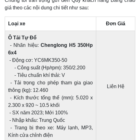
Chúng tôi trân trọng gửi đến Quý khách hàng Bảng chào
giá theo các nội dung chi tiết như sau:
Loại xe
Đơn Giá
Ô Tải Tự Đổ
- Nhãn hiệu:
Chenglong H5 350Hp
6x4
- Động cơ: YC6MK350-50
- Công suất (Hp/rpm): 350/2.200
- Tiêu chuẩn khí thải: V
- Tải trọng cho phép tham gia giao
Liên Hệ
thông (kg): 12.460
- Kích thước tổng thể (mm): 5.020 x
2.300 x 920 ~ 10.5 khối
- SX năm 2023; Mới 100%
- Nhập khẩu: Trung Quốc
- Trang bị theo xe: Máy lạnh, MP3,
Kính cửa chỉnh điện