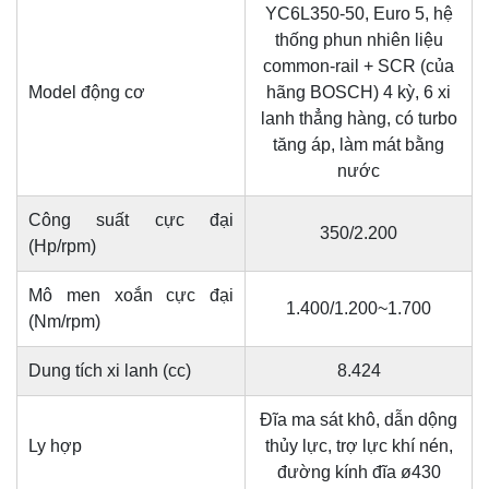
YC6L350-50, Euro 5, hệ
thống phun nhiên liệu
common-rail + SCR (của
Model động cơ
hãng BOSCH) 4 kỳ, 6 xi
lanh thẳng hàng, có turbo
tăng áp, làm mát bằng
nước
Công suất cực đại
350/2.200
(Hp/rpm)
Mô men xoắn cực đại
1.400/1.200~1.700
(Nm/rpm)
Dung tích xi lanh (cc)
8.424
Đĩa ma sát khô, dẫn dộng
Ly hợp
thủy lực, trợ lực khí nén,
đường kính đĩa ø430