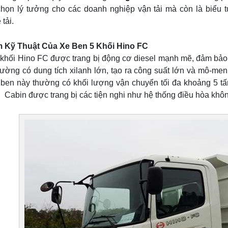
chọn lý tưởng cho các doanh nghiệp vận tải mà còn là biểu t
tải.
 Kỹ Thuật Của Xe Ben 5 Khối Hino FC
khối Hino FC được trang bị động cơ diesel mạnh mẽ, đảm bảo h
hường có dung tích xilanh lớn, tạo ra công suất lớn và mô-m
ben này thường có khối lượng vận chuyển tối đa khoảng 5 tấn, 
. Cabin được trang bị các tiện nghi như hệ thống điều hòa khôn