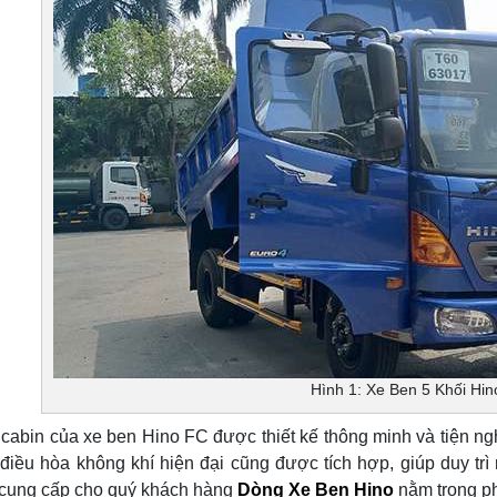
Hình 1: Xe Ben 5 Khối Hi
 cabin của xe ben Hino FC được thiết kế thông minh và tiện ngh
điều hòa không khí hiện đại cũng được tích hợp, giúp duy trì
 cung cấp cho quý khách hàng
Dòng Xe Ben Hino
nằm trong p