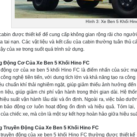
Hình 3: Xe Ben 5 Khối Hi
cabin được thiết kế để cung cấp không gian rộng rãi cho người
a tai nạn. Các vật liệu và kết cấu của cabin thường tuân thủ 
cậy của xe trong suốt quá trình sử dụng.
g Động Cơ Của Xe Ben 5 Khối Hino FC
 động cơ của xe ben 5 khối Hino FC là điểm nhấn của sức mạ
 công nghệ tiên tiến, với dung tích lớn và khả năng tạo ra cô
iêu chuẩn khí thải nghiêm ngặt, giúp giảm thiểu ảnh hưởng đế
n liệu, giúp giảm chi phí vận hành trong thời gian dài. Hệ th
iệu suất vận hành lâu dài và ổn định. Ngoài ra, việc bảo dưỡ
m bảo động cơ luôn hoạt động ổn định và hiệu quả. Tóm lại, 
ủa chiếc xe, mà còn là một sự kết hợp hoàn hảo giữa hiệu suất
 Truyền Động Của Xe Ben 5 Khối Hino FC
 truyền động của xe ben 5 khối Hino FC thường được thiết kế