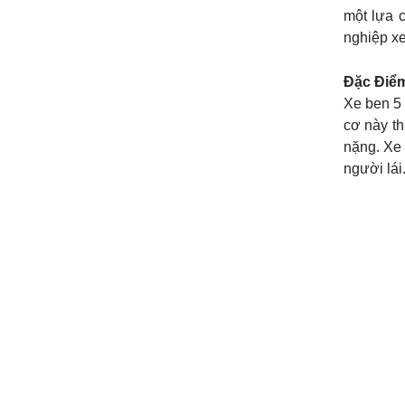
một lựa 
nghiệp xe 
Đặc Điểm
Xe ben 5 
cơ này t
nặng. Xe 
người lái