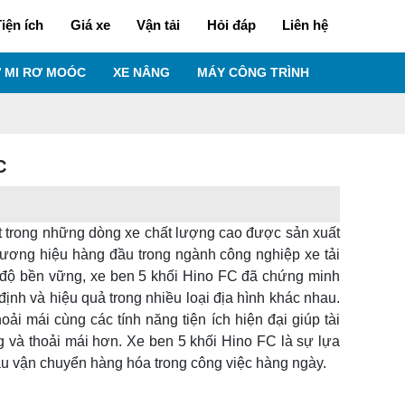
iện ích
Giá xe
Vận tải
Hỏi đáp
Liên hệ
 MI RƠ MOÓC
XE NÂNG
MÁY CÔNG TRÌNH
C
t trong những dòng xe chất lượng cao được sản xuất
hương hiệu hàng đầu trong ngành công nghiệp xe tải
 độ bền vững, xe ben 5 khối Hino FC đã chứng minh
nh và hiệu quả trong nhiều loại địa hình khác nhau.
hoải mái cùng các tính năng tiện ích hiện đại giúp tài
g và thoải mái hơn. Xe ben 5 khối Hino FC là sự lựa
ầu vận chuyển hàng hóa trong công việc hàng ngày.