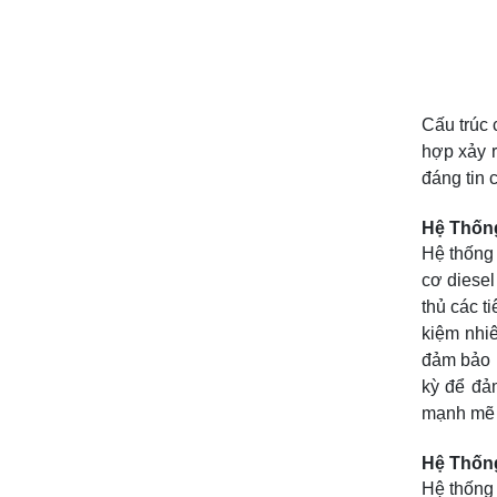
Cấu trúc 
hợp xảy r
đáng tin 
Hệ Thốn
Hệ thống
cơ diesel
thủ các t
kiệm nhiê
đảm bảo h
kỳ để đả
mạnh mẽ c
Hệ Thống
Hệ thống