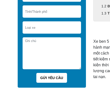
Đ
T
Xe ben 5 
hành mạnh
một cách 
tiết kiệm
kiện thời
lượng cao
tai nạn.