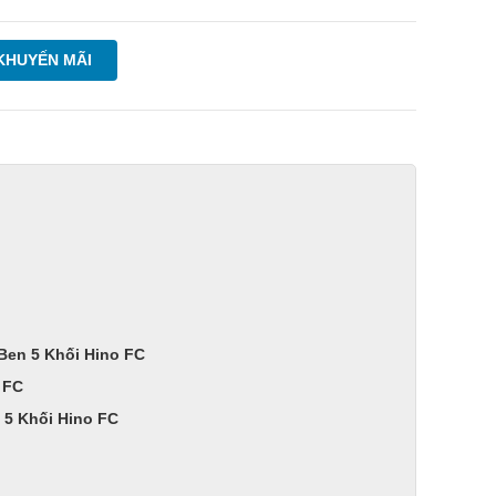
KHUYẾN MÃI
Ben 5 Khối Hino FC
 FC
 5 Khối Hino FC