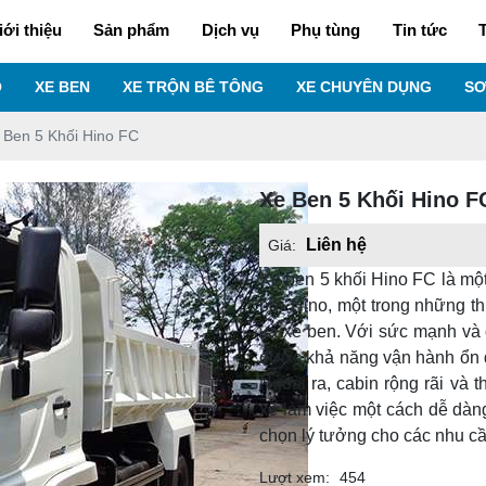
iới thiệu
Sản phẩm
Dịch vụ
Phụ tùng
Tin tức
T
O
XE BEN
XE TRỘN BÊ TÔNG
XE CHUYÊN DỤNG
SƠ
 Ben 5 Khối Hino FC
Xe Ben 5 Khối Hino F
Liên hệ
Giá:
Xe ben 5 khối Hino FC là mộ
bởi Hino, một trong những t
và xe ben. Với sức mạnh và
được khả năng vận hành ổn đị
Ngoài ra, cabin rộng rãi và t
xế làm việc một cách dễ dàn
chọn lý tưởng cho các nhu c
Lượt xem:
454