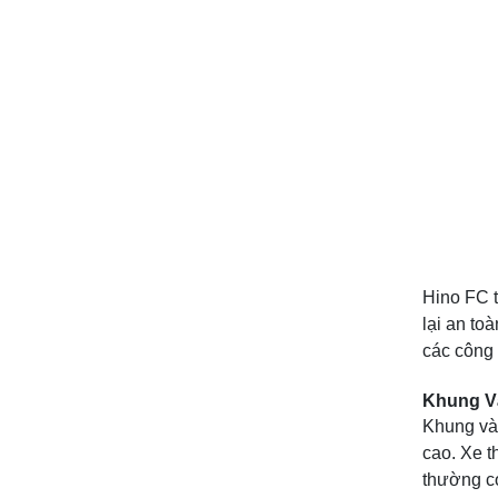
Hino FC t
lại an to
các công 
Khung Và
Khung và 
cao. Xe 
thường có