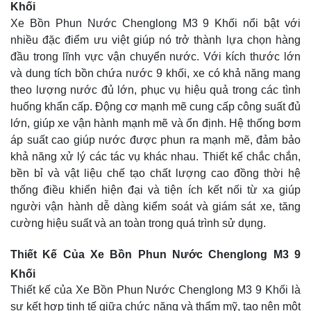
Khối
Xe Bồn Phun Nước Chenglong M3 9 Khối nổi bật với
nhiều đặc điểm ưu việt giúp nó trở thành lựa chọn hàng
đầu trong lĩnh vực vận chuyển nước. Với kích thước lớn
và dung tích bồn chứa nước 9 khối, xe có khả năng mang
theo lượng nước đủ lớn, phục vụ hiệu quả trong các tình
huống khẩn cấp. Động cơ mạnh mẽ cung cấp công suất đủ
lớn, giúp xe vận hành mạnh mẽ và ổn định. Hệ thống bơm
áp suất cao giúp nước được phun ra mạnh mẽ, đảm bảo
khả năng xử lý các tác vụ khác nhau. Thiết kế chắc chắn,
bền bỉ và vật liệu chế tạo chất lượng cao đồng thời hệ
thống điều khiển hiện đại và tiện ích kết nối từ xa giúp
người vận hành dễ dàng kiểm soát và giám sát xe, tăng
cường hiệu suất và an toàn trong quá trình sử dụng.
Thiết Kế Của Xe Bồn Phun Nước Chenglong M3 9
Khối
Thiết kế của Xe Bồn Phun Nước Chenglong M3 9 Khối là
sự kết hợp tinh tế giữa chức năng và thẩm mỹ, tạo nên một