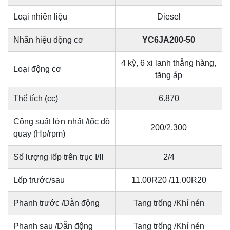
Loại nhiên liệu
Diesel
Nhãn hiệu động cơ
YC6JA200-50
4 kỳ, 6 xi lanh thẳng hàng,
Loại động cơ
tăng áp
Thể tích (cc)
6.870
Công suất lớn nhất /tốc độ
200/2.300
quay (Hp/rpm)
Số lượng lốp trên trục I/II
2/4
Lốp trước/sau
11.00R20 /11.00R20
Phanh trước /Dẫn động
Tang trống /Khí nén
Phanh sau /Dẫn động
Tang trống /Khí nén