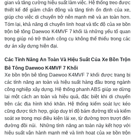
gian và tăng cường hiệu suất làm việc. Hệ thống treo được
thiết kế để giảm chấn động và tăng tính ổn định của xe,
giúp cho việc di chuyển trở nên mạnh mẽ và an toàn hơn.
Tóm lại, khả năng di chuyển linh hoạt và tốc độ của xe bồn
trộn bê tông Daewoo K4MVF 7 khối là những yếu tố quan
trọng giúp nó trở thành công cụ không thể thiếu trong các
dự án xây dựng hiện đại.
Các Tính Năng An Toàn Và Hiệu Suất Của Xe Bồn Trộn
Bê Tông Daewoo K4MVF 7 Khối
Xe bồn trộn bê tông Daewoo K4MVF 7 khối được trang bị
các tính năng an toàn và hiệu suất hàng đầu trong ngành
công nghiệp xây dựng. Hệ thống phanh ABS giúp xe dừng
lại một cách an toàn và hiệu quả, đặc biệt khi di chuyển
trên các địa hình khó khăn. Hệ thống kiểm soát lực kéo
cũng được tích hợp, giúp duy trì độ bám đường tốt và kiểm
soát xe trong mọi điều kiện lái xe, từ đường trơn trượt đến
đường đồi núi. Những tính năng an toàn này kết hợp với
hiệu suất vận hành mạnh mẽ và linh hoạt của xe bồn trộn