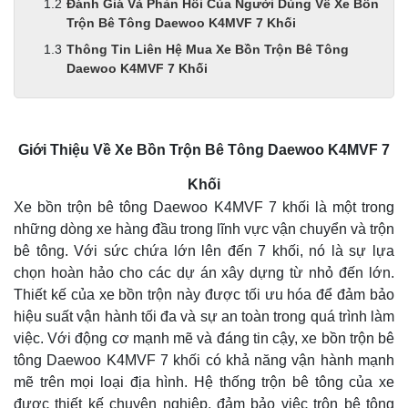
Đánh Giá Và Phản Hồi Của Người Dùng Về Xe Bồn
Trộn Bê Tông Daewoo K4MVF 7 Khối
Thông Tin Liên Hệ Mua Xe Bồn Trộn Bê Tông
Daewoo K4MVF 7 Khối
Giới Thiệu Về Xe Bồn Trộn Bê Tông Daewoo K4MVF 7
Khối
Xe bồn trộn bê tông Daewoo K4MVF 7 khối là một trong
những dòng xe hàng đầu trong lĩnh vực vận chuyển và trộn
bê tông. Với sức chứa lớn lên đến 7 khối, nó là sự lựa
chọn hoàn hảo cho các dự án xây dựng từ nhỏ đến lớn.
Thiết kế của xe bồn trộn này được tối ưu hóa để đảm bảo
hiệu suất vận hành tối đa và sự an toàn trong quá trình làm
việc. Với động cơ mạnh mẽ và đáng tin cậy, xe bồn trộn bê
tông Daewoo K4MVF 7 khối có khả năng vận hành mạnh
mẽ trên mọi loại địa hình. Hệ thống trộn bê tông của xe
được thiết kế chuyên nghiệp, đảm bảo việc trộn bê tông