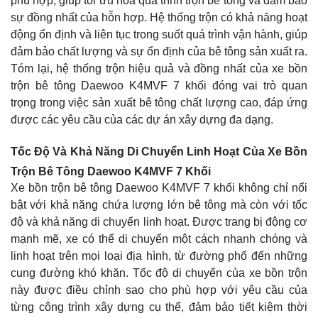
phù hợp, giúp tối ưu hóa quá trình trộn bê tông và đảm bảo
sự đồng nhất của hỗn hợp. Hệ thống trộn có khả năng hoạt
động ổn định và liên tục trong suốt quá trình vận hành, giúp
đảm bảo chất lượng và sự ổn định của bê tông sản xuất ra.
Tóm lại, hệ thống trộn hiệu quả và đồng nhất của xe bồn
trộn bê tông Daewoo K4MVF 7 khối đóng vai trò quan
trọng trong việc sản xuất bê tông chất lượng cao, đáp ứng
được các yêu cầu của các dự án xây dựng đa dạng.
Tốc Độ Và Khả Năng Di Chuyển Linh Hoạt Của Xe Bồn
Trộn Bê Tông Daewoo K4MVF 7 Khối
Xe bồn trộn bê tông Daewoo K4MVF 7 khối không chỉ nổi
bật với khả năng chứa lượng lớn bê tông mà còn với tốc
độ và khả năng di chuyển linh hoạt. Được trang bị động cơ
mạnh mẽ, xe có thể di chuyển một cách nhanh chóng và
linh hoạt trên mọi loại địa hình, từ đường phố đến những
cung đường khó khăn. Tốc độ di chuyển của xe bồn trộn
này được điều chỉnh sao cho phù hợp với yêu cầu của
từng công trình xây dựng cụ thể, đảm bảo tiết kiệm thời