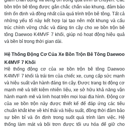
bồn trộn bê tông được gắn chắc chắn vào khung, đảm bảo
tính ổn định và đồng nhất của quá trình trộn bê tông. Tất cả
những yếu tố này kết hợp lại tạo nên một khung và cấu
trúc chính vững chắc và đáng tin cậy cho xe bồn trộn bê
tông Daewoo K4MVF 7 khối, giúp nó hoạt động hiệu quả
và bền bỉ trong thời gian dài.
Hệ Thống Động Cơ Của Xe Bồn Trộn Bê Tông Daewoo
K4MVF 7 Khối
Hệ thống động cơ của xe bồn trộn bê tông Daewoo
K4MVF 7 khối là trái tim của chiếc xe, cung cấp sức mạnh
và hiệu suất vận hành đáng tin cậy. Được trang bị động cơ
mạnh mẽ và tiết kiệm nhiên liệu, xe sở hữu khả năng vận
hành mạnh mẽ và linh hoạt trên mọi loại địa hình. Động cơ
của xe bồn trộn này được thiết kế để đáp ứng các tiêu
chuẩn khắt khe về khí thải và hiệu suất, đồng thời đảm bảo
sự bền bỉ và ổn định trong suốt quá trình làm việc. Hệ
thống làm mát và bôi trơn được tối ưu hóa để giữ cho