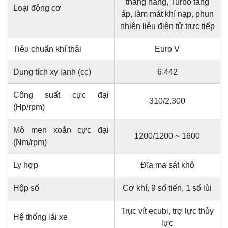
thẳng hàng, Turbo tăng
Loại động cơ
áp, làm mát khí nạp, phun
nhiên liệu điện tử trực tiếp
Tiêu chuẩn khí thải
Euro V
Dung tích xy lanh (cc)
6.442
Công suất cực đại
310/2.300
(Hp/rpm)
Mô men xoắn cực đại
1200/1200 ~ 1600
(Nm/rpm)
Ly hợp
Đĩa ma sát khô
Hộp số
Cơ khí, 9 số tiến, 1 số lùi
Trục vít ecubi, trợ lực thủy
Hệ thống lái xe
lực