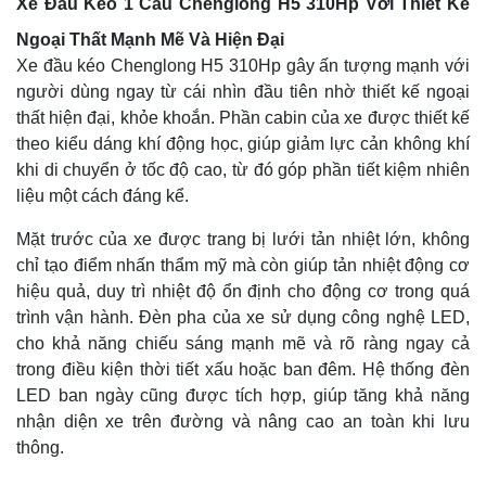
Xe Đầu Kéo 1 Cầu Chenglong H5 310Hp Với Thiết Kế
Ngoại Thất Mạnh Mẽ Và Hiện Đại
Xe đầu kéo Chenglong H5 310Hp gây ấn tượng mạnh với
người dùng ngay từ cái nhìn đầu tiên nhờ thiết kế ngoại
thất hiện đại, khỏe khoắn. Phần cabin của xe được thiết kế
theo kiểu dáng khí động học, giúp giảm lực cản không khí
khi di chuyển ở tốc độ cao, từ đó góp phần tiết kiệm nhiên
liệu một cách đáng kể.
Mặt trước của xe được trang bị lưới tản nhiệt lớn, không
chỉ tạo điểm nhấn thẩm mỹ mà còn giúp tản nhiệt động cơ
hiệu quả, duy trì nhiệt độ ổn định cho động cơ trong quá
trình vận hành. Đèn pha của xe sử dụng công nghệ LED,
cho khả năng chiếu sáng mạnh mẽ và rõ ràng ngay cả
trong điều kiện thời tiết xấu hoặc ban đêm. Hệ thống đèn
LED ban ngày cũng được tích hợp, giúp tăng khả năng
nhận diện xe trên đường và nâng cao an toàn khi lưu
thông.