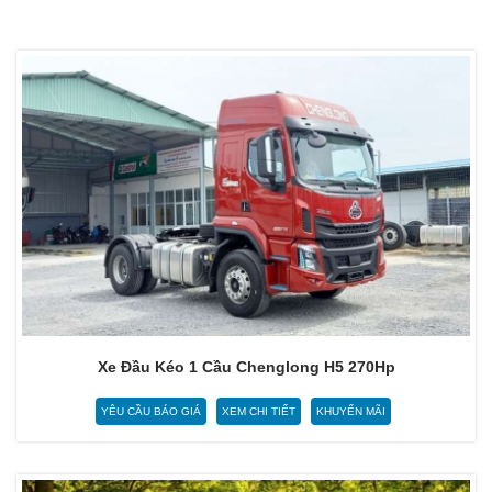
Xe Đầu Kéo 1 Cầu Chenglong H5 270Hp
YÊU CẦU BÁO GIÁ
XEM CHI TIẾT
KHUYẾN MÃI