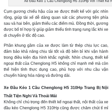
Xe Đầu Kéo 1 Cầu Chenglong H5 310Hp Với Thiết Kế 
Cụm gương chiếu hậu của xe được thiết kế với góc nhìn
rộng, giúp tài xế dễ dàng quan sát các phương tiện phía
sau và hai bên, giảm thiểu các điểm mù. Đồng thời, gương
được bố trí hợp lý giúp giảm thiểu tình trạng rung lắc khi xe
di chuyển ở tốc độ cao.
Phần khung gầm của xe được làm từ thép chịu lực cao,
đảm bảo khả năng chịu tải tốt và độ bền bỉ khi vận hành
trong điều kiện địa hình khắc nghiệt. Nhìn chung, thiết kế
ngoại thất của Chenglong H5 không chỉ mạnh mẽ mà còn
thể hiện tính thực dụng cao, phù hợp với nhu cầu vận
chuyển hàng hóa nặng và đường dài.
Xe Đầu Kéo 1 Cầu Chenglong H5 310Hp Trang Bị Nội
Thất Tiện Nghi Và Thoải Mái
Không chỉ chú trọng đến thiết kế ngoại thất, nội thất của xe
đầu kéo Chenglong H5 310Hp cũng được chăm chút tỉ mỉ