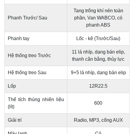
Tang trống khí nén toàn
Phanh Trước/ Sau
phần, Van WABCO, có
phanh ABS
Phanh tay
Lốc - kê (Trước/Sau)
11 lá nhíp, dạng bán elip,
Hệ thống treo Trước
thanh cân bằng, thủy lực
Hệ thống treo Sau
9+5 lá nhíp, dạng bán elip
Lốp
12R22.5
Thể tích thùng nhiên liệu
600
(lít)
Giải trí
Radio, MP3, cổng AUX
Máy lạnh
Có