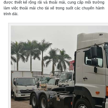
được thiết kế rộng rãi và thoải mái, cung cấp môi trường
làm việc thoải mái cho tài xế trong suốt các chuyến hành
trình dài.