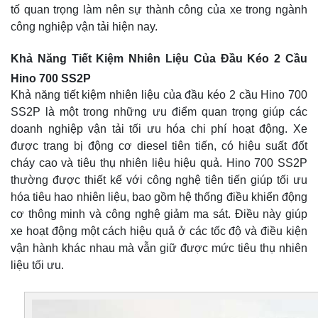
tố quan trọng làm nên sự thành công của xe trong ngành
công nghiệp vận tải hiện nay.
Khả Năng Tiết Kiệm Nhiên Liệu Của Đầu Kéo 2 Cầu
Hino 700 SS2P
Khả năng tiết kiệm nhiên liệu của đầu kéo 2 cầu Hino 700
SS2P là một trong những ưu điểm quan trọng giúp các
doanh nghiệp vận tải tối ưu hóa chi phí hoạt động. Xe
được trang bị động cơ diesel tiên tiến, có hiệu suất đốt
cháy cao và tiêu thụ nhiên liệu hiệu quả. Hino 700 SS2P
thường được thiết kế với công nghệ tiên tiến giúp tối ưu
hóa tiêu hao nhiên liệu, bao gồm hệ thống điều khiển động
cơ thông minh và công nghệ giảm ma sát. Điều này giúp
xe hoạt động một cách hiệu quả ở các tốc độ và điều kiện
vận hành khác nhau mà vẫn giữ được mức tiêu thụ nhiên
liệu tối ưu.