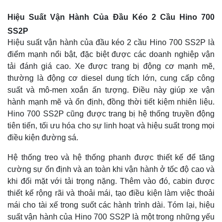
Hiệu Suất Vận Hành Của Đầu Kéo 2 Cầu Hino 700
SS2P
Hiệu suất vận hành của đầu kéo 2 cầu Hino 700 SS2P là
điểm mạnh nổi bật, đặc biệt được các doanh nghiệp vận
tải đánh giá cao. Xe được trang bị động cơ mạnh mẽ,
thường là động cơ diesel dung tích lớn, cung cấp công
suất và mô-men xoắn ấn tượng. Điều này giúp xe vận
hành mạnh mẽ và ổn định, đồng thời tiết kiệm nhiên liệu.
Hino 700 SS2P cũng được trang bị hệ thống truyền động
tiên tiến, tối ưu hóa cho sự linh hoạt và hiệu suất trong mọi
điều kiện đường sá.
Hệ thống treo và hệ thống phanh được thiết kế để tăng
cường sự ổn định và an toàn khi vận hành ở tốc độ cao và
khi đối mặt với tải trọng nặng. Thêm vào đó, cabin được
thiết kế rộng rãi và thoải mái, tạo điều kiện làm việc thoải
mái cho tài xế trong suốt các hành trình dài. Tóm lại, hiệu
suất vận hành của Hino 700 SS2P là một trong những yếu