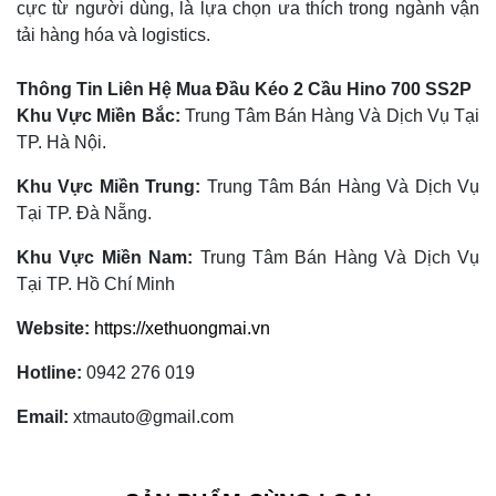
cực từ người dùng, là lựa chọn ưa thích trong ngành vận
tải hàng hóa và logistics.
Thông Tin Liên Hệ Mua Đầu Kéo 2 Cầu Hino 700 SS2P
Khu Vực Miền Bắc:
Trung Tâm Bán Hàng Và Dịch Vụ Tại
TP. Hà Nội.
Khu Vực Miền Trung:
Trung Tâm Bán Hàng Và Dịch Vụ
Tại TP. Đà Nẵng.
Khu Vực Miền Nam:
Trung Tâm Bán Hàng Và Dịch Vụ
Tại TP. Hồ Chí Minh
Website:
https://xethuongmai.vn
Hotline:
0942 276 019
Email:
xtmauto@gmail.com