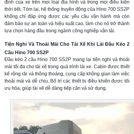
định của xe trên mọi loại địa hình và trong mọi điều kiện
thời tiết. Tóm lại, hệ thống truyền động của Hino 700 SS2P
không chỉ đáp ứng được các yêu cầu vận hành mà còn
đảm bảo sự an toàn và hiệu suất cao, làm cho nó trở thành
lựa chọn hàng đầu trong ngành công nghiệp vận tải.
Tiện Nghi Và Thoải Mái Cho Tài Xế Khi Lái Đầu Kéo 2
Cầu Hino 700 SS2P
Đầu kéo 2 cầu Hino 700 SS2P mang lại tiện nghi và thoải
mái tối đa cho tài xế trong quá trình lái xe. Cabin được thiết
kế rộng rãi và thông thoáng, cung cấp không gian làm việc
thoải mái và dễ chịu. Bố trí các thiết bị điều khiển được tối
ưu hóa, giúp tài xế dễ dàng tiếp cận và sử dụng.