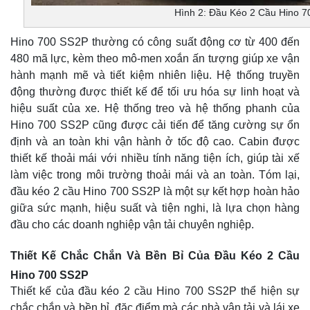
Hình 2: Đầu Kéo 2 Cầu Hino 
Hino 700 SS2P thường có công suất động cơ từ 400 đến
480 mã lực, kèm theo mô-men xoắn ấn tượng giúp xe vận
hành mạnh mẽ và tiết kiệm nhiên liệu. Hệ thống truyền
động thường được thiết kế để tối ưu hóa sự linh hoạt và
hiệu suất của xe. Hệ thống treo và hệ thống phanh của
Hino 700 SS2P cũng được cải tiến để tăng cường sự ổn
định và an toàn khi vận hành ở tốc độ cao. Cabin được
thiết kế thoải mái với nhiều tính năng tiện ích, giúp tài xế
làm việc trong môi trường thoải mái và an toàn. Tóm lại,
đầu kéo 2 cầu Hino 700 SS2P là một sự kết hợp hoàn hảo
giữa sức mạnh, hiệu suất và tiện nghi, là lựa chọn hàng
đầu cho các doanh nghiệp vận tải chuyên nghiệp.
Thiết Kế Chắc Chắn Và Bền Bỉ Của Đầu Kéo 2 Cầu
Hino 700 SS2P
Thiết kế của đầu kéo 2 cầu Hino 700 SS2P thể hiện sự
chắc chắn và bền bỉ, đặc điểm mà các nhà vận tải và lái xe