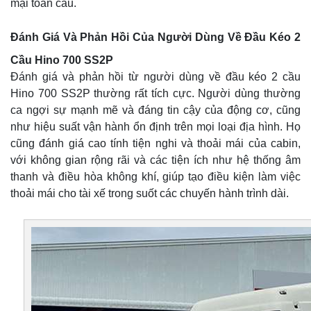
mại toàn cầu.
Đánh Giá Và Phản Hồi Của Người Dùng Về Đầu Kéo 2
Cầu Hino 700 SS2P
Đánh giá và phản hồi từ người dùng về đầu kéo 2 cầu
Hino 700 SS2P thường rất tích cực. Người dùng thường
ca ngợi sự mạnh mẽ và đáng tin cậy của động cơ, cũng
như hiệu suất vận hành ổn định trên mọi loại địa hình. Họ
cũng đánh giá cao tính tiện nghi và thoải mái của cabin,
với không gian rộng rãi và các tiện ích như hệ thống âm
thanh và điều hòa không khí, giúp tạo điều kiện làm việc
thoải mái cho tài xế trong suốt các chuyến hành trình dài.