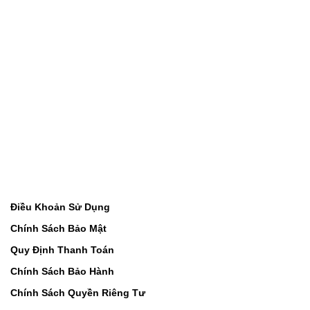
Điều Khoản Sử Dụng
Chính Sách Bảo Mật
Quy Định Thanh Toán
Chính Sách Bảo Hành
Chính Sách Quyền Riêng Tư