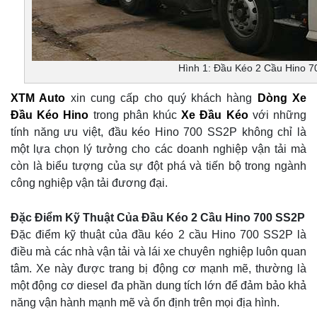
Hình 1: Đầu Kéo 2 Cầu Hino 
XTM Auto
xin cung cấp cho quý khách hàng
Dòng Xe
Đầu Kéo Hino
trong phân khúc
Xe Đầu Kéo
với những
tính năng ưu việt, đầu kéo Hino 700 SS2P không chỉ là
một lựa chọn lý tưởng cho các doanh nghiệp vận tải mà
còn là biểu tượng của sự đột phá và tiến bộ trong ngành
công nghiệp vận tải đương đại.
Đặc Điểm Kỹ Thuật Của Đầu Kéo 2 Cầu Hino 700 SS2P
Đặc điểm kỹ thuật của đầu kéo 2 cầu Hino 700 SS2P là
điều mà các nhà vận tải và lái xe chuyên nghiệp luôn quan
tâm. Xe này được trang bị động cơ mạnh mẽ, thường là
một động cơ diesel đa phần dung tích lớn để đảm bảo khả
năng vận hành mạnh mẽ và ổn định trên mọi địa hình.