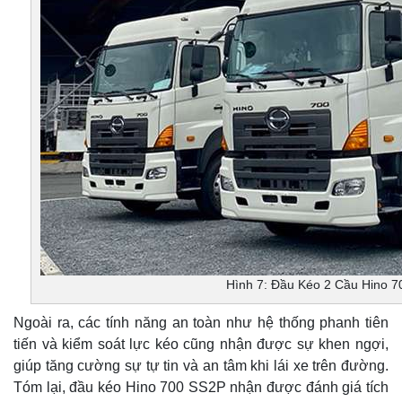
Hình 7: Đầu Kéo 2 Cầu Hino 
Ngoài ra, các tính năng an toàn như hệ thống phanh tiên
tiến và kiểm soát lực kéo cũng nhận được sự khen ngợi,
giúp tăng cường sự tự tin và an tâm khi lái xe trên đường.
Tóm lại, đầu kéo Hino 700 SS2P nhận được đánh giá tích