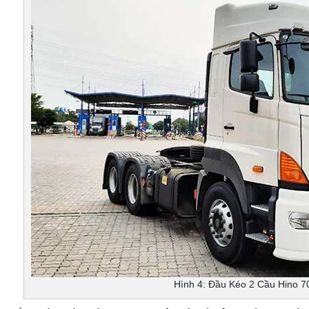
Hình 4: Đầu Kéo 2 Cầu Hino 