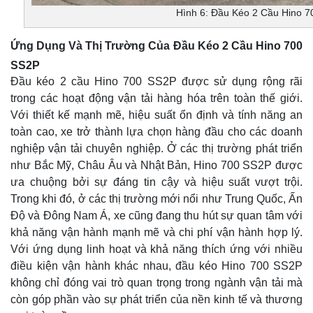
Hình 6: Đầu Kéo 2 Cầu Hino 
Ứng Dụng Và Thị Trường Của Đầu Kéo 2 Cầu Hino 700
SS2P
Đầu kéo 2 cầu Hino 700 SS2P được sử dụng rộng rãi
trong các hoạt động vận tải hàng hóa trên toàn thế giới.
Với thiết kế mạnh mẽ, hiệu suất ổn định và tính năng an
toàn cao, xe trở thành lựa chọn hàng đầu cho các doanh
nghiệp vận tải chuyên nghiệp. Ở các thị trường phát triển
như Bắc Mỹ, Châu Âu và Nhật Bản, Hino 700 SS2P được
ưa chuộng bởi sự đáng tin cậy và hiệu suất vượt trội.
Trong khi đó, ở các thị trường mới nổi như Trung Quốc, Ấn
Độ và Đông Nam Á, xe cũng đang thu hút sự quan tâm với
khả năng vận hành mạnh mẽ và chi phí vận hành hợp lý.
Với ứng dụng linh hoạt và khả năng thích ứng với nhiều
điều kiện vận hành khác nhau, đầu kéo Hino 700 SS2P
không chỉ đóng vai trò quan trọng trong ngành vận tải mà
còn góp phần vào sự phát triển của nền kinh tế và thương