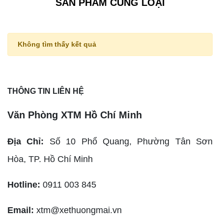
SẢN PHẨM CÙNG LOẠI
Không tìm thấy kết quả
THÔNG TIN LIÊN HỆ
Văn Phòng XTM Hồ Chí Minh
Địa Chỉ:
Số 10 Phổ Quang, Phường Tân Sơn
Hòa,
TP. Hồ Chí Minh
Hotline:
0911 003 845
Email:
xtm@xethuongmai.vn