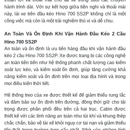
hành trình dài. Với sự kết hợp giữa tiện nghi và thoải mái
này, lái xe trên đầu kéo Hino 700 SS2P không chỉ là một
công việc mà còn là một trải nghiệm thú vị và dễ chịu.
An Toàn Và Ổn Định Khi Vận Hành Đầu Kéo 2 Cầu
Hino 700 SS2P
An toàn và ổn định là ưu tiên hàng đầu khi vận hành đầu
kéo 2 cầu Hino 700 SS2P. Xe được trang bị các công nghệ
an toàn tiên tiến như hệ thống phanh chất lượng cao kiểm
soát lực kéo, và kiểm soát ổn định, giúp tăng cường khả
năng kiểm soát và ổn định trên mọi loại địa hình và trong
mọi điều kiện thời tiết.
Hệ thống treo của xe được thiết kế để giảm thiểu rung lắc
và đảm bảo sự ổn định trên đường, đồng thời giữ cho tải
trọng được phân phối đều trên cả hai trục. Cabin được
thiết kế với các tính năng an toàn như túi khí và khung thép
chắc chắn, bảo vệ tài xế khỏi nguy cơ tai nạn và giảm thiểu
tổn thất trong trường hợp xấu nhất. Nhờ vào những tính