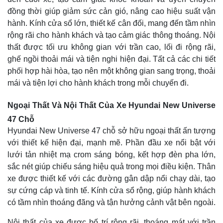
đồng thời giúp giảm sức cản gió, nâng cao hiệu suất vận
hành. Kính cửa sổ lớn, thiết kế cân đối, mang đến tầm nhìn
rộng rãi cho hành khách và tạo cảm giác thông thoáng. Nội
thất được tối ưu không gian với trần cao, lối đi rộng rãi,
ghế ngồi thoải mái và tiện nghi hiện đại. Tất cả các chi tiết
phối hợp hài hòa, tạo nên một không gian sang trọng, thoải
mái và tiện lợi cho hành khách trong mỗi chuyến đi.
Ngoại Thất Và Nội Thất Của Xe Hyundai New Universe
47 Chỗ
Hyundai New Universe 47 chỗ sở hữu ngoại thất ấn tượng
với thiết kế hiện đại, mạnh mẽ. Phần đầu xe nổi bật với
lưới tản nhiệt mạ crom sáng bóng, kết hợp đèn pha lớn,
sắc nét giúp chiếu sáng hiệu quả trong mọi điều kiện. Thân
xe được thiết kế với các đường gân dập nổi chạy dài, tạo
sự cứng cáp và tinh tế. Kính cửa sổ rộng, giúp hành khách
có tầm nhìn thoáng đãng và tận hưởng cảnh vật bên ngoài.
Nội thất của xe được bố trí rộng rãi, thoáng mát với trần