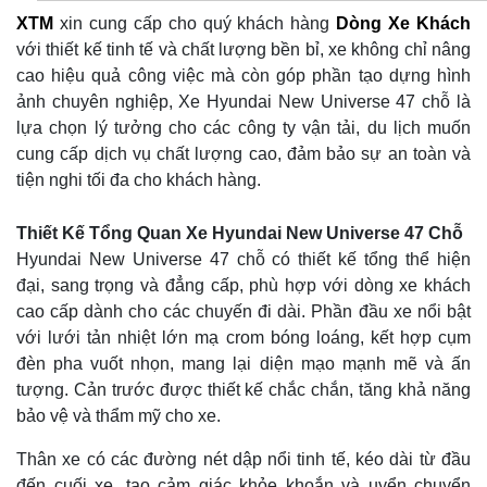
XTM
xin cung cấp cho quý khách hàng
Dòng Xe Khách
với thiết kế tinh tế và chất lượng bền bỉ, xe không chỉ nâng
cao hiệu quả công việc mà còn góp phần tạo dựng hình
ảnh chuyên nghiệp, Xe Hyundai New Universe 47 chỗ là
lựa chọn lý tưởng cho các công ty vận tải, du lịch muốn
cung cấp dịch vụ chất lượng cao, đảm bảo sự an toàn và
tiện nghi tối đa cho khách hàng.
Thiết Kế Tổng Quan Xe Hyundai New Universe 47 Chỗ
Hyundai New Universe 47 chỗ có thiết kế tổng thể hiện
đại, sang trọng và đẳng cấp, phù hợp với dòng xe khách
cao cấp dành cho các chuyến đi dài. Phần đầu xe nổi bật
với lưới tản nhiệt lớn mạ crom bóng loáng, kết hợp cụm
đèn pha vuốt nhọn, mang lại diện mạo mạnh mẽ và ấn
tượng. Cản trước được thiết kế chắc chắn, tăng khả năng
bảo vệ và thẩm mỹ cho xe.
Thân xe có các đường nét dập nổi tinh tế, kéo dài từ đầu
đến cuối xe, tạo cảm giác khỏe khoắn và uyển chuyển