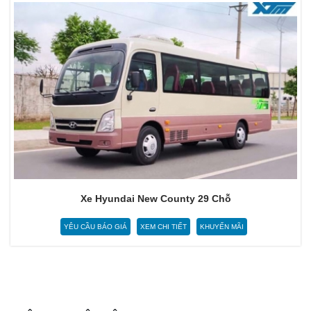
Xe Hyundai New County 29 Chỗ
YÊU CẦU BÁO GIÁ
XEM CHI TIẾT
KHUYẾN MÃI