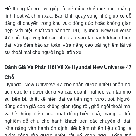
Hệ thống lái trợ lực giúp tài xế điều khiển xe nhẹ nhàng,
linh hoạt và chính xác. Bán kính quay vòng nhỏ giúp xe dễ
dàng di chuyển trong khu vực đông đúc hoặc không gian
hẹp. Với hiệu suất vận hành tối ưu, Hyundai New Universe
47 chỗ đáp ứng tốt các nhu cầu vận tải hành khách hiện
đại, vừa đảm bảo an toàn, vừa nâng cao trải nghiệm lái và
sự thoải mái cho người ngồi trên xe.
Đánh Giá Và Phản Hồi Về Xe Hyundai New Universe 47
Chỗ
Hyundai New Universe 47 chỗ nhận được nhiều phản hồi
tích cực từ người dùng và các doanh nghiệp vận tải nhờ
sự bền bỉ, thiết kế hiện đại và tiện nghi vượt trội. Người
dùng đánh giá cao không gian rộng rãi, ghế ngồi thoải mái
và hệ thống điều hòa hoạt động hiệu quả, mang lại trải
nghiệm dễ chịu cho hành khách trên các chuyến đi dài.
Khả năng vận hành ổn định, tiết kiệm nhiên liệu cũng là
điểm cộng lớn được nhiều tài xế khen ngợi. Tổng thể