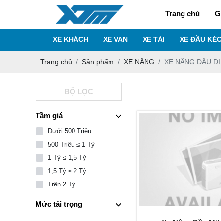
Trang chủ
G
XE KHÁCH
XE VAN
XE TẢI
XE ĐẦU KÉ
Trang chủ
Sản phẩm
XE NÂNG
XE NÂNG DẦU D
BỘ LỌC
Tầm giá
Dưới 500 Triệu
500 Triệu ≤ 1 Tỷ
1 Tỷ ≤ 1,5 Tỷ
1,5 Tỷ ≤ 2 Tỷ
Trên 2 Tỷ
Mức tải trọng