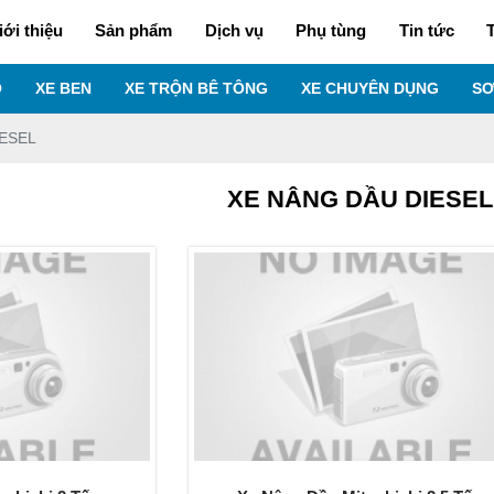
iới thiệu
Sản phẩm
Dịch vụ
Phụ tùng
Tin tức
T
O
XE BEN
XE TRỘN BÊ TÔNG
XE CHUYÊN DỤNG
SƠ
IESEL
XE NÂNG DẦU DIESEL