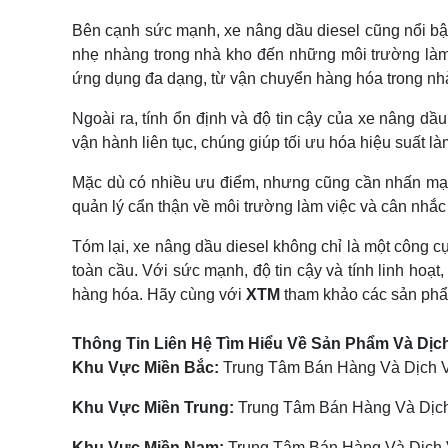
Bên cạnh sức mạnh, xe nâng dầu diesel cũng nổi bật 
nhẹ nhàng trong nhà kho đến những môi trường làm 
ứng dụng đa dạng, từ vận chuyển hàng hóa trong nhà 
Ngoài ra, tính ổn định và độ tin cậy của xe nâng dầ
vận hành liên tục, chúng giúp tối ưu hóa hiệu suất là
Mặc dù có nhiều ưu điểm, nhưng cũng cần nhấn mạnh
quản lý cẩn thận về môi trường làm việc và cân nhắc
Tóm lại, xe nâng dầu diesel không chỉ là một công c
toàn cầu. Với sức mạnh, độ tin cậy và tính linh hoạt
hàng hóa. Hãy cùng với
XTM
tham khảo các sản p
Thông Tin Liên Hệ Tìm Hiểu Về Sản Phẩm Và Dịc
Khu Vực Miền Bắc:
Trung Tâm Bán Hàng Và Dịch Vụ
Khu Vực Miền Trung:
Trung Tâm Bán Hàng Và Dịch
Khu Vực Miền Nam:
Trung Tâm Bán Hàng Và Dịch V