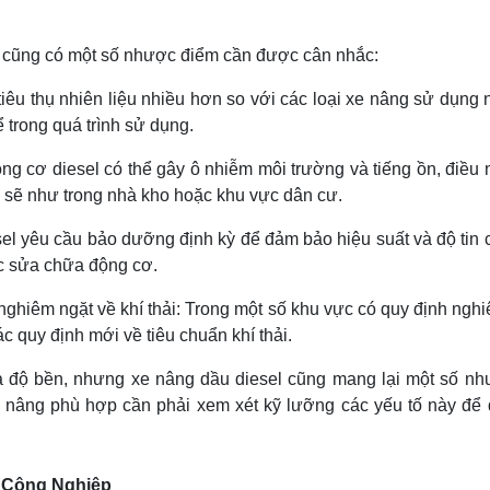
l cũng có một số nhược điểm cần được cân nhắc:
iêu thụ nhiên liệu nhiều hơn so với các loại xe nâng sử dụng 
ể trong quá trình sử dụng.
ộng cơ diesel có thể gây ô nhiễm môi trường và tiếng ồn, điều
 sẽ như trong nhà kho hoặc khu vực dân cư.
l yêu cầu bảo dưỡng định kỳ để đảm bảo hiệu suất và độ tin cậy
ặc sửa chữa động cơ.
ghiêm ngặt về khí thải: Trong một số khu vực có quy định nghi
ác quy định mới về tiêu chuẩn khí thải.
độ bền, nhưng xe nâng dầu diesel cũng mang lại một số như
xe nâng phù hợp cần phải xem xét kỹ lưỡng các yếu tố này để
 Công Nghiệp