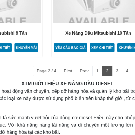
ubishi 8 Tấn
Xe Nâng Dầu Mitsubishi 10 Tấn
I TIẾT
KHUYẾN MÃI
YÊU CẦU BÁO GIÁ
XEM CHI TIẾT
KHUYẾN 
Page 2 / 4
First
Prev
1
2
3
4
XTM GIỚI THIỆU XE NÂNG DẦU DIESEL
ác hoạt động vận chuyển, xếp dỡ hàng hóa và quản lý kho bãi 
ác loại xe này được sử dụng phổ biến trên khắp thế giới, từ 
l là sức mạnh vượt trội của động cơ diesel. Điều này cho phé
tục. Với khả năng nâng tải nặng và di chuyển một lượng lớ
dỡ hàng hóa tại các kho bãi.