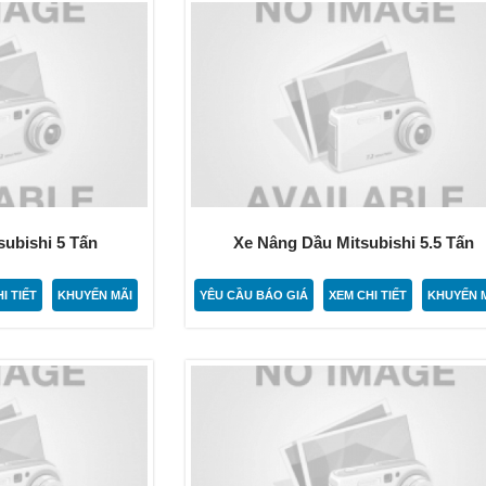
ubishi 5 Tấn
Xe Nâng Dầu Mitsubishi 5.5 Tấn
I TIẾT
KHUYẾN MÃI
YÊU CẦU BÁO GIÁ
XEM CHI TIẾT
KHUYẾN 