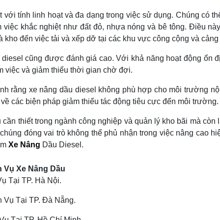
với tính linh hoạt và đa dạng trong việc sử dụng. Chúng có th
việc khắc nghiệt như đất đỏ, nhựa nóng và bê tông. Điều này
kho đến việc tải và xếp dỡ tại các khu vực công cộng và cảng 
u diesel cũng được đánh giá cao. Với khả năng hoạt động ổn đ
m việc và giảm thiểu thời gian chờ đợi.
 rằng xe nâng dầu diesel không phù hợp cho môi trường nội đ
 về các biện pháp giảm thiểu tác động tiêu cực đến môi trường.
ụ cần thiết trong ngành công nghiệp và quản lý kho bãi mà cò
, chúng đóng vai trò không thể phủ nhận trong việc nâng cao h
hẩm
Xe Nâng
Dầu Diesel.
h Vụ Xe Nâng Dầu
 Tại TP. Hà Nội.
 Vụ Tại TP. Đà Nẵng.
ụ Tại TP. Hồ Chí Minh