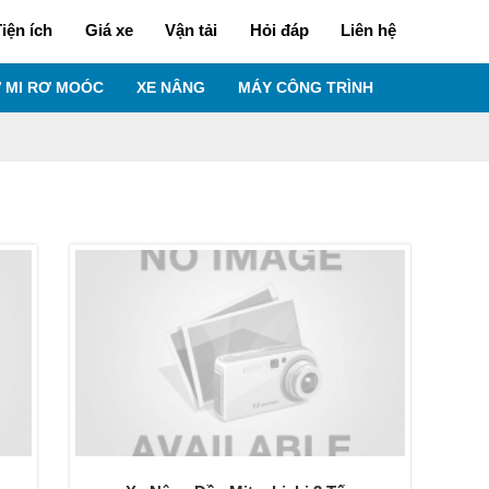
iện ích
Giá xe
Vận tải
Hỏi đáp
Liên hệ
 MI RƠ MOÓC
XE NÂNG
MÁY CÔNG TRÌNH