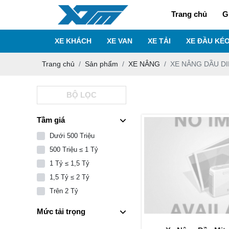
Trang chủ
G
XE KHÁCH
XE VAN
XE TẢI
XE ĐẦU KÉ
Trang chủ
Sản phẩm
XE NÂNG
XE NÂNG DẦU D
BỘ LỌC
Tầm giá
Dưới 500 Triệu
500 Triệu ≤ 1 Tỷ
1 Tỷ ≤ 1,5 Tỷ
1,5 Tỷ ≤ 2 Tỷ
Trên 2 Tỷ
Mức tải trọng