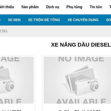
iới thiệu
Sản phẩm
Dịch vụ
Phụ tùng
Tin tức
T
O
XE BEN
XE TRỘN BÊ TÔNG
XE CHUYÊN DỤNG
SƠ
IESEL
XE NÂNG DẦU DIESEL