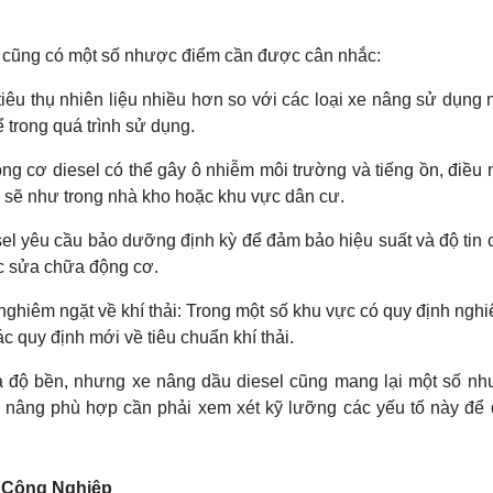
l cũng có một số nhược điểm cần được cân nhắc:
iêu thụ nhiên liệu nhiều hơn so với các loại xe nâng sử dụng 
ể trong quá trình sử dụng.
ộng cơ diesel có thể gây ô nhiễm môi trường và tiếng ồn, điều
 sẽ như trong nhà kho hoặc khu vực dân cư.
l yêu cầu bảo dưỡng định kỳ để đảm bảo hiệu suất và độ tin cậy
ặc sửa chữa động cơ.
ghiêm ngặt về khí thải: Trong một số khu vực có quy định nghi
ác quy định mới về tiêu chuẩn khí thải.
độ bền, nhưng xe nâng dầu diesel cũng mang lại một số như
xe nâng phù hợp cần phải xem xét kỹ lưỡng các yếu tố này để
 Công Nghiệp