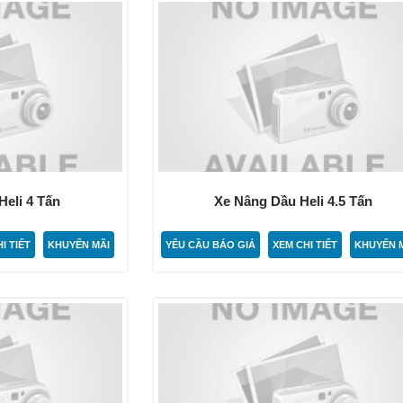
eli 4 Tấn
Xe Nâng Dầu Heli 4.5 Tấn
I TIẾT
KHUYẾN MÃI
YÊU CẦU BÁO GIÁ
XEM CHI TIẾT
KHUYẾN 