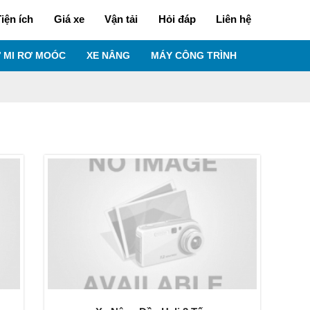
iện ích
Giá xe
Vận tải
Hỏi đáp
Liên hệ
 MI RƠ MOÓC
XE NÂNG
MÁY CÔNG TRÌNH