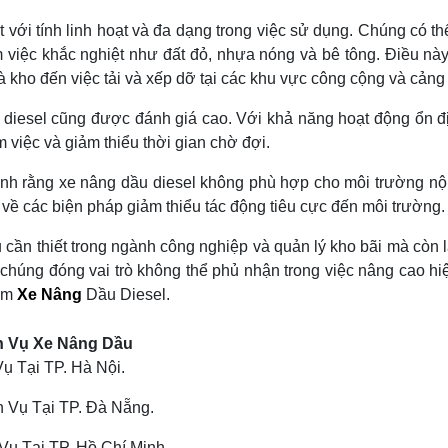
với tính linh hoạt và đa dạng trong việc sử dụng. Chúng có th
việc khắc nghiệt như đất đỏ, nhựa nóng và bê tông. Điều này
kho đến việc tải và xếp dỡ tại các khu vực công cộng và cảng 
u diesel cũng được đánh giá cao. Với khả năng hoạt động ổn đ
m việc và giảm thiểu thời gian chờ đợi.
 rằng xe nâng dầu diesel không phù hợp cho môi trường nội đ
 về các biện pháp giảm thiểu tác động tiêu cực đến môi trường.
ụ cần thiết trong ngành công nghiệp và quản lý kho bãi mà cò
, chúng đóng vai trò không thể phủ nhận trong việc nâng cao h
hẩm
Xe Nâng
Dầu Diesel.
h Vụ Xe Nâng Dầu
 Tại TP. Hà Nội.
 Vụ Tại TP. Đà Nẵng.
ụ Tại TP. Hồ Chí Minh