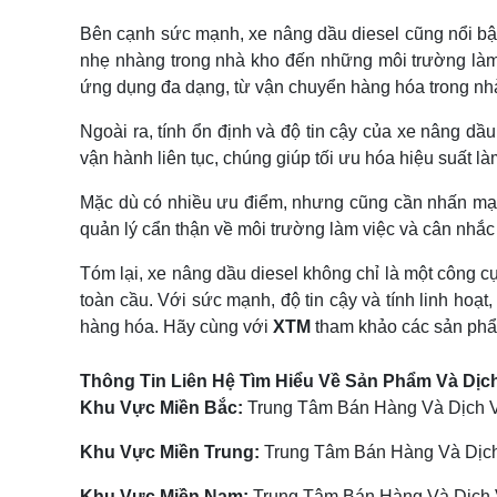
Bên cạnh sức mạnh, xe nâng dầu diesel cũng nổi bật 
nhẹ nhàng trong nhà kho đến những môi trường làm 
ứng dụng đa dạng, từ vận chuyển hàng hóa trong nhà 
Ngoài ra, tính ổn định và độ tin cậy của xe nâng dầ
vận hành liên tục, chúng giúp tối ưu hóa hiệu suất là
Mặc dù có nhiều ưu điểm, nhưng cũng cần nhấn mạnh
quản lý cẩn thận về môi trường làm việc và cân nhắc
Tóm lại, xe nâng dầu diesel không chỉ là một công c
toàn cầu. Với sức mạnh, độ tin cậy và tính linh hoạt
hàng hóa. Hãy cùng với
XTM
tham khảo các sản p
Thông Tin Liên Hệ Tìm Hiểu Về Sản Phẩm Và Dịc
Khu Vực Miền Bắc:
Trung Tâm Bán Hàng Và Dịch Vụ
Khu Vực Miền Trung:
Trung Tâm Bán Hàng Và Dịch
Khu Vực Miền Nam:
Trung Tâm Bán Hàng Và Dịch V