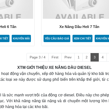
eli 6 Tấn
Xe Nâng Dầu Heli 7 Tấn
I TIẾT
KHUYẾN MÃI
YÊU CẦU BÁO GIÁ
XEM CHI TIẾT
KHUYẾN 
Page 3 / 4
First
Prev
1
2
3
4
XTM GIỚI THIỆU XE NÂNG DẦU DIESEL
ác hoạt động vận chuyển, xếp dỡ hàng hóa và quản lý kho bãi 
ác loại xe này được sử dụng phổ biến trên khắp thế giới, từ 
l là sức mạnh vượt trội của động cơ diesel. Điều này cho phé
tục. Với khả năng nâng tải nặng và di chuyển một lượng lớ
dỡ hàng hóa tại các kho bãi.