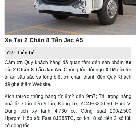
Xe Tải 2 Chân 8 Tấn Jac A5
Liên hệ
Giá:
Cảm ơn Quý khách hàng đã quan tâm đến sản phẩm
Xe
Tải 2 Chân 8 Tấn Jac A5
. Chúng tôi, đội ngũ
XTM
gửi lời
tri ân sâu sắc và lòng biết ơn chân thành đến Quý Khách
đã ghé thăm Website.
Kích thước thùng hàng từ 8m2 đến 9m7; Tải trọng hàng
hoá từ 7 tấn đến 9 tấn; Động cơ: YC4EG200-50, Euro V,
Dung tích xy lanh 4.730 cc, Công suất 200/2.500
Hp/rpm; Hộp sô: Fast 8JS85TC, cơ khí, 8 số tiến 2 số lùi,
có đồng tốc.