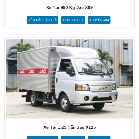
Xe Tải 990 Kg Jac X99
YÊU CẦU BÁO GIÁ
XEM CHI TIẾT
KHUYẾN MÃI
Xe Tải 1.25 Tấn Jac X125