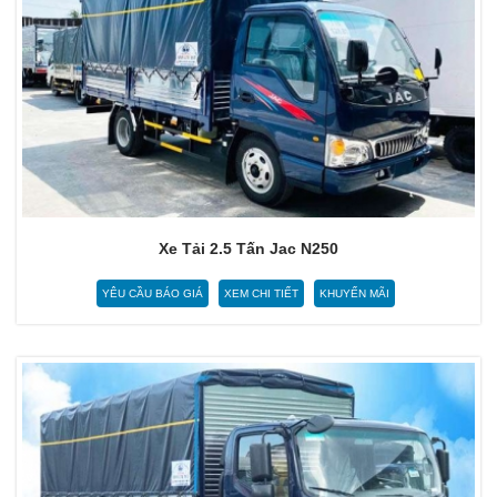
Xe Tải 2.5 Tấn Jac N250
YÊU CẦU BÁO GIÁ
XEM CHI TIẾT
KHUYẾN MÃI