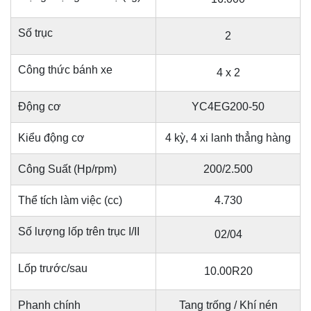
Số trục
2
Công thức bánh xe
4 x 2
Động cơ
YC4EG200-50
Kiểu động cơ
4 kỳ, 4 xi lanh thẳng hàng
Công Suất (Hp/rpm)
200/2.500
Thể tích làm việc (cc)
4.730
Số lượng lốp trên trục I/II
02/04
Lốp trước/sau
10.00R20
Phanh chính
Tang trống / Khí nén