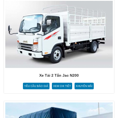
Xe Tải 2 Tấn Jac N200
YÊU CẦU BÁO GIÁ
XEM CHI TIẾT
KHUYẾN MÃI