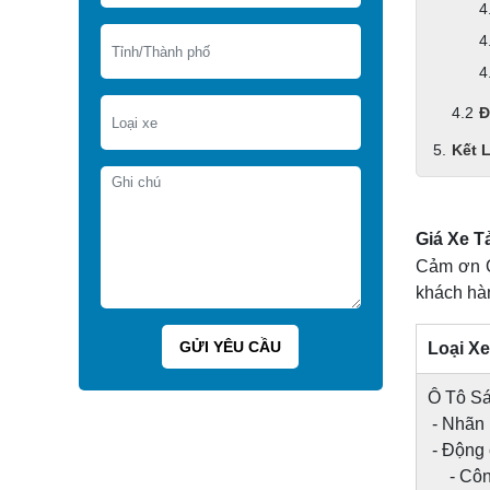
Đ
Kết 
Giá Xe T
Cảm ơn Q
khách hàn
Loại Xe
Ô Tô Sát
- Nhãn
- Động
- Công