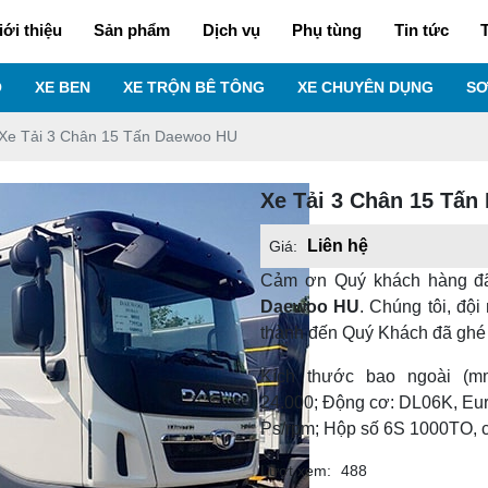
iới thiệu
Sản phẩm
Dịch vụ
Phụ tùng
Tin tức
T
O
XE BEN
XE TRỘN BÊ TÔNG
XE CHUYÊN DỤNG
SƠ
Xe Tải 3 Chân 15 Tấn Daewoo HU
Xe Tải 3 Chân 15 Tấ
Liên hệ
Giá:
Cảm ơn Quý khách hàng đ
Daewoo HU
. Chúng tôi, độ
thành đến Quý Khách đã ghé
Kích thước bao ngoài (mm
24.000; Động cơ: DL06K, Euro
Ps/rpm; Hộp số 6S 1000TO, cơ 
Lượt xem:
488