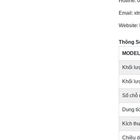
Hotline: 
Email: x
Website:
Thông Số
MODE
Khối lư
Khối lư
Số chỗ 
Dung tíc
Kích th
Chiều d