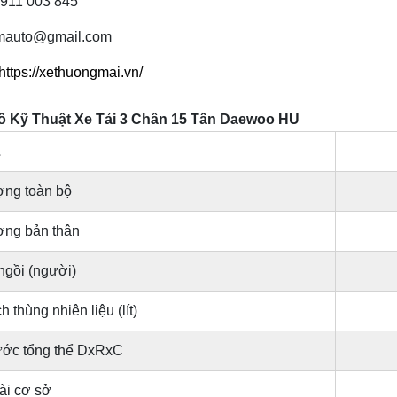
0911 003 845
tmauto@gmail.com
https://xethuongmai.vn/
 Kỹ Thuật Xe Tải 3 Chân 15 Tấn Daewoo HU
L
ợng toàn bộ
ợng bản thân
ngồi (người)
h thùng nhiên liệu (lít)
ước tổng thể DxRxC
ài cơ sở