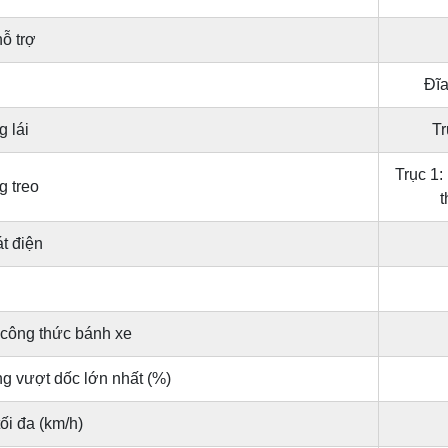
ỗ trợ
Đĩa
 lái
Tr
Trục 1:
g treo
t
t điện
 công thức bánh xe
g vượt dốc lớn nhất (%)
ối đa (km/h)