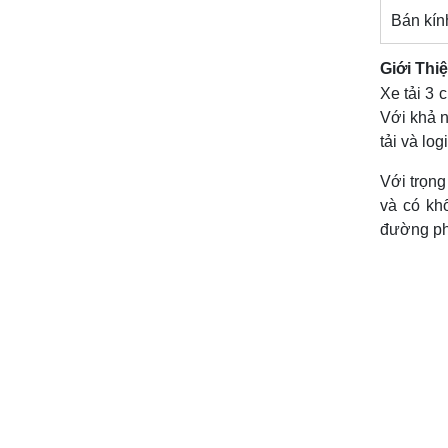
Bán kín
Giới Thi
Xe tải 3
Với khả n
tải và logi
Với trọng
và có kh
đường phố