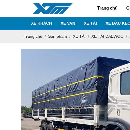
Trang chủ
G
XE KHÁCH
XE VAN
XE TẢI
XE ĐẦU KÉ
Trang chủ
Sản phẩm
XE TẢI
XE TẢI DAEWOO