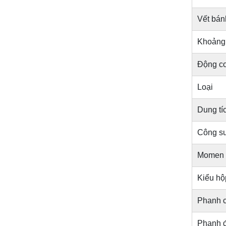
Vết bán
Khoảng
Động c
Loại
Dung tíc
Công su
Momen x
Kiểu hộ
Phanh c
Phanh 