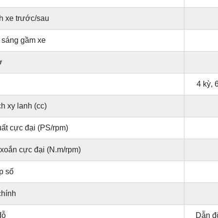
h xe trước/sau
 sáng gầm xe
ơ
4 kỳ, 
h xy lanh (cc)
ất cực đại (PS/rpm)
oắn cực đại (N.m/rpm)
p số
hính
đỗ
Dẫn độ