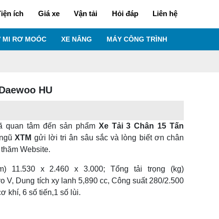
iện ích
Giá xe
Vận tải
Hỏi đáp
Liên hệ
 MI RƠ MOÓC
XE NÂNG
MÁY CÔNG TRÌNH
n Daewoo HU
ã quan tâm đến sản phẩm
Xe Tải 3 Chân 15 Tấn
i ngũ
XTM
gửi lời tri ân sâu sắc và lòng biết ơn chân
 thăm Website.
) 11.530 x 2.460 x 3.000; Tổng tải trọng (kg)
 V, Dung tích xy lanh 5,890 cc, Công suất 280/2.500
khí, 6 số tiến,1 số lùi.