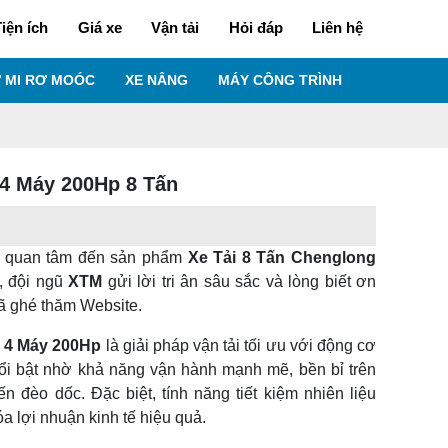
iện ích
Giá xe
Vận tải
Hỏi đáp
Liên hệ
 MI RƠ MOÓC
XE NÂNG
MÁY CÔNG TRÌNH
 4 Máy 200Hp 8 Tấn
 quan tâm đến sản phẩm
Xe Tải 8 Tấn Chenglong
i, đội ngũ
XTM
gửi lời tri ân sâu sắc và lòng biết ơn
ã ghé thăm Website.
3 4 Máy 200Hp
là giải pháp vận tải tối ưu với động cơ
ổi bật nhờ khả năng vận hành mạnh mẽ, bền bỉ trên
n đèo dốc. Đặc biệt, tính năng tiết kiệm nhiên liệu
óa lợi nhuận kinh tế hiệu quả.