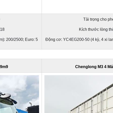
0
Tải trọng cho ph
518
Kích thước lòng t
m): 200/2500; Euro: 5
Động cơ: YC4EG200-50 (4 kỳ, 4 xi lan
 9m9
Chenglong M3 4 Má