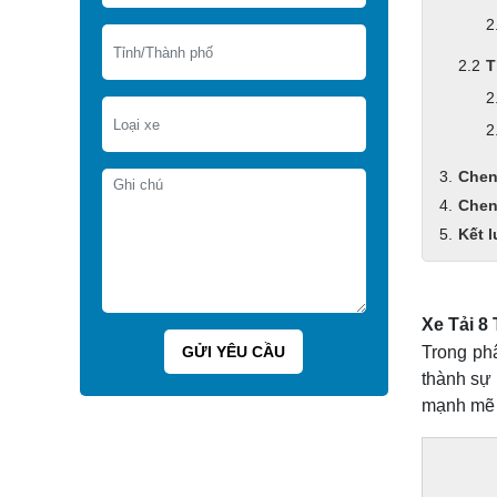
T
Chen
Chen
Kết 
Xe Tải 8
Trong ph
thành sự 
mạnh mẽ b