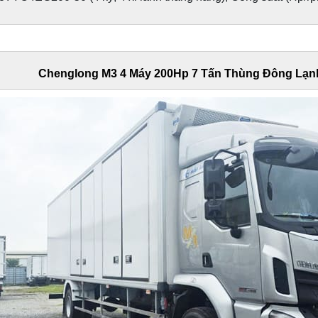
Chenglong M3 4 Máy 200Hp 7 Tấn Thùng Đông Lạn