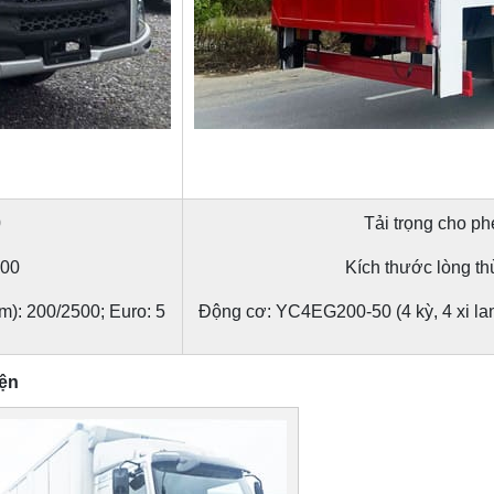
0
Tải trọng cho ph
500
Kích thước lòng t
m): 200/2500; Euro: 5
Động cơ: YC4EG200-50 (4 kỳ, 4 xi lan
iện