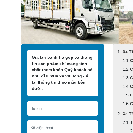
Xe T
Giá lăn bánh,trả góp và thông
C
tin sản phẩm chỉ mang tính
C
chất tham khảo.Quý khách có
nhu cầu mua xe vui lòng để
C
lại thông tin theo mẫu bên
C
dưới:
C
C
Xe T
T