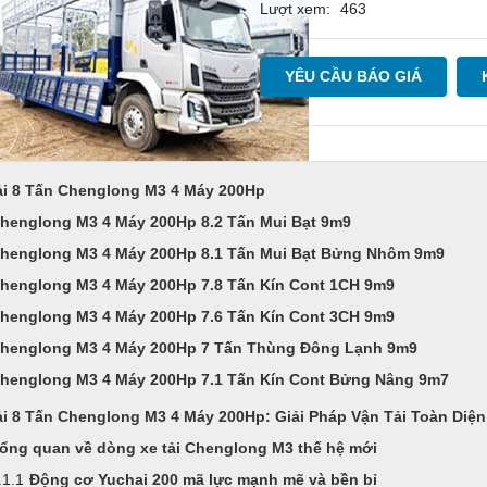
Lượt xem:
463
YÊU CẦU BÁO GIÁ
ải 8 Tấn Chenglong M3 4 Máy 200Hp
henglong M3 4 Máy 200Hp 8.2 Tấn Mui Bạt 9m9
henglong M3 4 Máy 200Hp 8.1 Tấn Mui Bạt Bửng Nhôm 9m9
henglong M3 4 Máy 200Hp 7.8 Tấn Kín Cont 1CH 9m9
henglong M3 4 Máy 200Hp 7.6 Tấn Kín Cont 3CH 9m9
henglong M3 4 Máy 200Hp 7 Tấn Thùng Đông Lạnh 9m9
henglong M3 4 Máy 200Hp 7.1 Tấn Kín Cont Bửng Nâng 9m7
ải 8 Tấn Chenglong M3 4 Máy 200Hp: Giải Pháp Vận Tải Toàn Diện
ổng quan về dòng xe tải Chenglong M3 thế hệ mới
Động cơ Yuchai 200 mã lực mạnh mẽ và bền bỉ