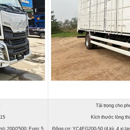
0
Tải trọng cho ph
515
Kích thước lòng t
m): 200/2500; Euro: 5
Động cơ: YC4EG200-50 (4 kỳ, 4 xi lan