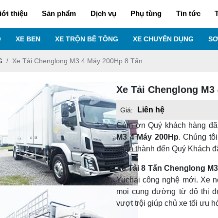
iới thiệu
Sản phẩm
Dịch vụ
Phụ tùng
Tin tức
T
O
XE BEN
XE TRỘN BÊ TÔNG
XE CHUYÊN DỤNG
SƠ
G
Xe Tải Chenglong M3 4 Máy 200Hp 8 Tấn
Xe Tải Chenglong M3
Liên hệ
Giá:
Cảm ơn Quý khách hàng đã
M3 4 Máy 200Hp
. Chúng tô
chân thành đến Quý Khách đ
Xe Tải 8 Tấn Chenglong M
Yuchai công nghệ mới. Xe n
mọi cung đường từ đô thị đế
vượt trội giúp chủ xe tối ưu h