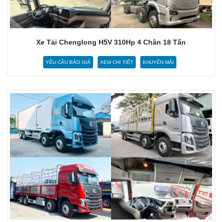
Xe Tải Chenglong H5V 310Hp 4 Chân 18 Tấn
YÊU CẦU BÁO GIÁ
XEM CHI TIẾT
KHUYẾN MÃI