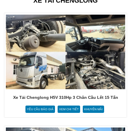
XE TẢI CHENGLONG
Xe Tải Chenglong H5V 310Hp 3 Chân Cầu Lết 15 Tấn
YÊU CẦU BÁO GIÁ
XEM CHI TIẾT
KHUYẾN MÃI