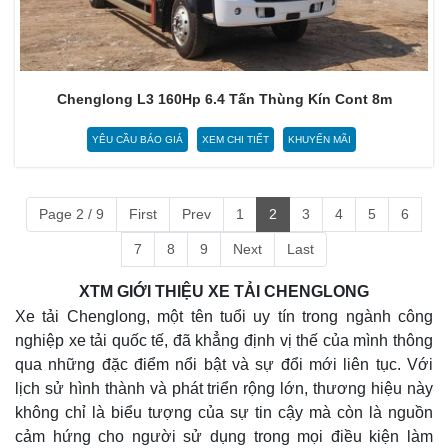
Chenglong L3 160Hp 6.4 Tấn Thùng Kín Cont 8m
YÊU CẦU BÁO GIÁ
XEM CHI TIẾT
KHUYẾN MÃI
Page 2 / 9
First
Prev
1
2
3
4
5
6
7
8
9
Next
Last
XTM GIỚI THIỆU XE TẢI CHENGLONG
Xe tải Chenglong, một tên tuổi uy tín trong ngành công
nghiệp xe tải quốc tế, đã khẳng định vị thế của mình thông
qua những đặc điểm nổi bật và sự đổi mới liên tục. Với
lịch sử hình thành và phát triển rộng lớn, thương hiệu này
không chỉ là biểu tượng của sự tin cậy mà còn là nguồn
cảm hứng cho người sử dụng trong mọi điều kiện làm