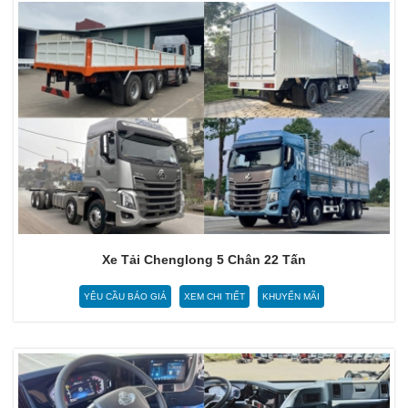
Xe Tải Chenglong 5 Chân 22 Tấn
YÊU CẦU BÁO GIÁ
XEM CHI TIẾT
KHUYẾN MÃI