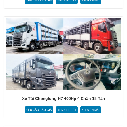
YÊU CẦU BÁO GIÁ
XEM CHI TIẾT
KHUYẾN MÃI
Xe Tải Chenglong H7 400Hp 4 Chân 18 Tấn
YÊU CẦU BÁO GIÁ
XEM CHI TIẾT
KHUYẾN MÃI