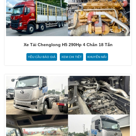
Xe Tải Chenglong H5 290Hp 4 Chân 18 Tấn
YÊU CẦU BÁO GIÁ
XEM CHI TIẾT
KHUYẾN MÃI