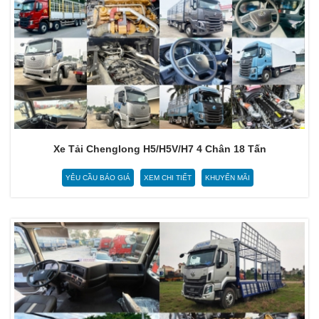
Xe Tải Chenglong H5/H5V/H7 4 Chân 18 Tấn
YÊU CẦU BÁO GIÁ
XEM CHI TIẾT
KHUYẾN MÃI