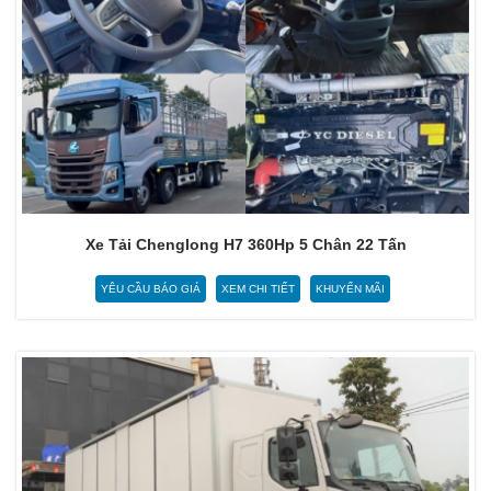
Xe Tải Chenglong H7 360Hp 5 Chân 22 Tấn
YÊU CẦU BÁO GIÁ
XEM CHI TIẾT
KHUYẾN MÃI