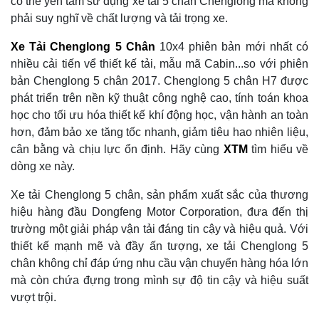
có thể yên tâm sử dụng xe tải 5 chân Chenglong mà không
phải suy nghĩ về chất lượng và tải trọng xe.
Xe Tải Chenglong 5 Chân
10x4 phiên bản mới nhất có
nhiều cải tiến vể thiết kế tải, mẫu mã Cabin...so với phiên
bản Chenglong 5 chân 2017. Chenglong 5 chân H7 được
phát triển trên nền kỹ thuật công nghệ cao, tính toán khoa
học cho tối ưu hóa thiết kế khí động học, vận hành an toàn
hơn, đảm bảo xe tăng tốc nhanh, giảm tiêu hao nhiên liệu,
cân bằng và chịu lực ổn định. Hãy cùng
XTM
tìm hiểu về
dòng xe này.
Xe tải Chenglong 5 chân, sản phẩm xuất sắc của thương
hiệu hàng đầu Dongfeng Motor Corporation, đưa đến thị
trường một giải pháp vận tải đáng tin cậy và hiệu quả. Với
thiết kế mạnh mẽ và đầy ấn tượng, xe tải Chenglong 5
chân không chỉ đáp ứng nhu cầu vận chuyển hàng hóa lớn
mà còn chứa đựng trong mình sự độ tin cậy và hiệu suất
vượt trội.