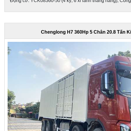
Động cơ: YCK08360-50 (4 kỳ, 6 xi lanh thẳng hàng); Công
Chenglong H7 360Hp 5 Chân 20.8 Tấn K