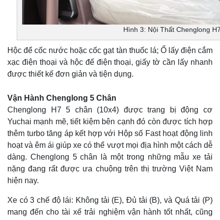
Hình 3: Nội Thất Chenglong H
Hộc để cốc nước hoặc cốc gạt tàn thuốc lá; Ổ lấy điện cắm
xạc điện thoại và hộc để điện thoại, giấy tờ cần lấy nhanh
được thiết kế đơn giản và tiện dụng.
Vận Hành Chenglong 5 Chân
Chenglong H7 5 chân (10x4) được trang bị động cơ
Yuchai mạnh mẽ, tiết kiệm bên cạnh đó còn được tích hợp
thêm turbo tăng áp kết hợp với Hộp số Fast hoạt động linh
hoạt và êm ái giúp xe có thể vượt mọi địa hình một cách dễ
dàng. Chenglong 5 chân là một trong những mẫu xe tải
nặng đang rất được ưa chuộng trên thị trường Việt Nam
hiện nay.
Xe có 3 chế độ lái: Không tải (E), Đủ tải (B), và Quá tải (P)
mang đến cho tài xế trải nghiệm vận hành tốt nhất, cũng