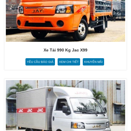
Xe Tải 990 Kg Jac X99
YÊU CẦU BÁO GIÁ
XEM CHI TIẾT
KHUYẾN MÃI