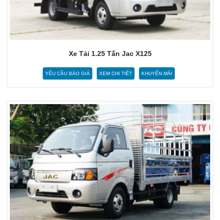
Xe Tải 1.25 Tấn Jac X125
YÊU CẦU BÁO GIÁ
XEM CHI TIẾT
KHUYẾN MÃI