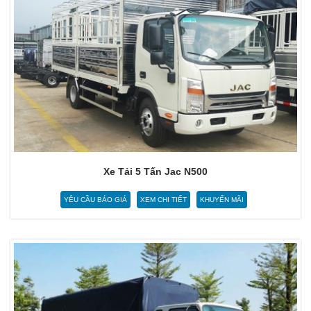
Xe Tải 5 Tấn Jac N500
YÊU CẦU BÁO GIÁ
XEM CHI TIẾT
KHUYẾN MÃI