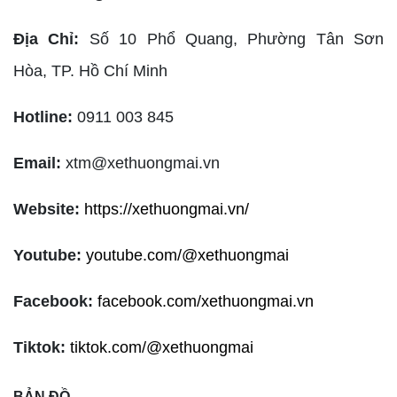
Địa Chỉ:
Số 10 Phổ Quang, Phường Tân Sơn
Hòa,
TP. Hồ Chí Minh
Hotline:
0911 003 845
Email:
xtm@xethuongmai.vn
Website:
https://xethuongmai.vn/
Youtube:
youtube.com/@xethuongmai
Facebook:
facebook.com/xethuongmai.vn
Tiktok:
tiktok.com/@xethuongmai
BẢN ĐỒ