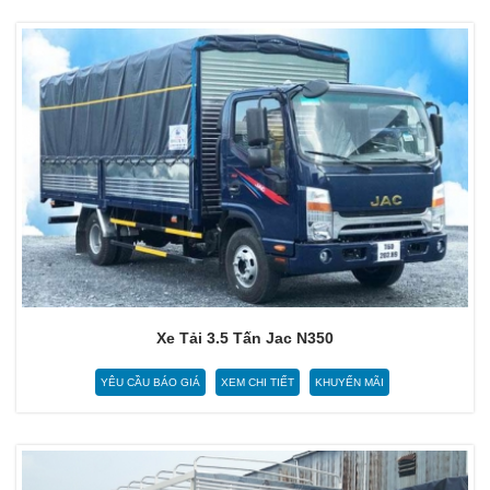
Xe Tải 3.5 Tấn Jac N350
YÊU CẦU BÁO GIÁ
XEM CHI TIẾT
KHUYẾN MÃI