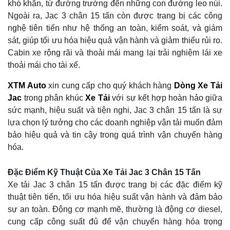
khó khăn, từ đường trường đến những con đường leo núi.
Ngoài ra, Jac 3 chân 15 tấn còn được trang bị các công
nghệ tiên tiến như hệ thống an toàn, kiểm soát, và giám
sát, giúp tối ưu hóa hiệu quả vận hành và giảm thiểu rủi ro.
Cabin xe rộng rãi và thoải mái mang lại trải nghiệm lái xe
thoải mái cho tài xế.
XTM Auto
xin cung cấp cho quý khách hàng
Dòng Xe Tải
Jac
trong phân khúc
Xe Tải
với sự kết hợp hoàn hảo giữa
sức mạnh, hiệu suất và tiện nghi, Jac 3 chân 15 tấn là sự
lựa chọn lý tưởng cho các doanh nghiệp vận tải muốn đảm
bảo hiệu quả và tin cậy trong quá trình vận chuyển hàng
hóa.
Đặc Điểm Kỹ Thuật Của Xe Tải Jac 3 Chân 15 Tấn
Xe tải Jac 3 chân 15 tấn được trang bị các đặc điểm kỹ
thuật tiên tiến, tối ưu hóa hiệu suất vận hành và đảm bảo
sự an toàn. Động cơ mạnh mẽ, thường là động cơ diesel,
cung cấp công suất đủ để vận chuyển hàng hóa trọng