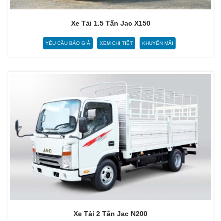
Xe Tải 1.5 Tấn Jac X150
YÊU CẦU BÁO GIÁ
XEM CHI TIẾT
KHUYẾN MÃI
Xe Tải 2 Tấn Jac N200