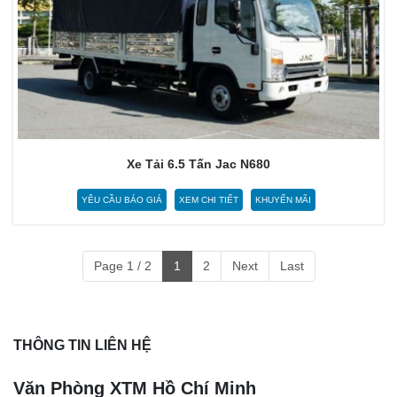
Xe Tải 6.5 Tấn Jac N680
YÊU CẦU BÁO GIÁ
XEM CHI TIẾT
KHUYẾN MÃI
Page 1 / 2
1
2
Next
Last
THÔNG TIN LIÊN HỆ
Văn Phòng XTM Hồ Chí Minh