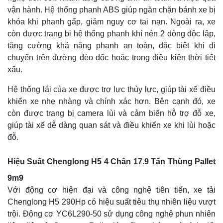
vận hành. Hệ thống phanh ABS giúp ngăn chặn bánh xe bị
khóa khi phanh gấp, giảm nguy cơ tai nạn. Ngoài ra, xe
còn được trang bị hệ thống phanh khí nén 2 dòng độc lập,
tăng cường khả năng phanh an toàn, đặc biệt khi di
chuyển trên đường đèo dốc hoặc trong điều kiện thời tiết
xấu.
Hệ thống lái của xe được trợ lực thủy lực, giúp tài xế điều
khiển xe nhẹ nhàng và chính xác hơn. Bên cạnh đó, xe
còn được trang bị camera lùi và cảm biến hỗ trợ đỗ xe,
giúp tài xế dễ dàng quan sát và điều khiển xe khi lùi hoặc
đỗ.
Hiệu Suất Chenglong H5 4 Chân 17.9 Tấn Thùng Pallet
9m9
Với động cơ hiện đại và công nghệ tiên tiến, xe tải
Chenglong H5 290Hp có hiệu suất tiêu thụ nhiên liệu vượt
trội. Động cơ YC6L290-50 sử dụng công nghệ phun nhiên