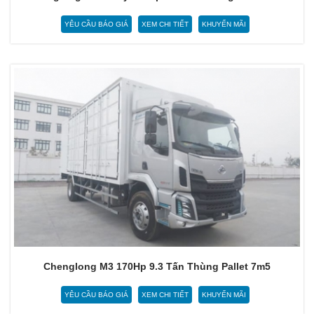
YÊU CẦU BÁO GIÁ
XEM CHI TIẾT
KHUYẾN MÃI
Chenglong M3 170Hp 9.3 Tấn Thùng Pallet 7m5
YÊU CẦU BÁO GIÁ
XEM CHI TIẾT
KHUYẾN MÃI