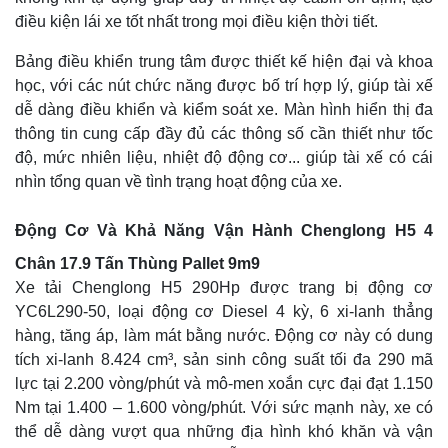
điều kiện lái xe tốt nhất trong mọi điều kiện thời tiết.
Bảng điều khiển trung tâm được thiết kế hiện đại và khoa
học, với các nút chức năng được bố trí hợp lý, giúp tài xế
dễ dàng điều khiển và kiểm soát xe. Màn hình hiển thị đa
thông tin cung cấp đầy đủ các thông số cần thiết như tốc
độ, mức nhiên liệu, nhiệt độ động cơ... giúp tài xế có cái
nhìn tổng quan về tình trạng hoạt động của xe.
Động Cơ Và Khả Năng Vận Hành Chenglong H5 4
Chân 17.9 Tấn Thùng Pallet 9m9
Xe tải Chenglong H5 290Hp được trang bị động cơ
YC6L290-50, loại động cơ Diesel 4 kỳ, 6 xi-lanh thẳng
hàng, tăng áp, làm mát bằng nước. Động cơ này có dung
tích xi-lanh 8.424 cm³, sản sinh công suất tối đa 290 mã
lực tại 2.200 vòng/phút và mô-men xoắn cực đại đạt 1.150
Nm tại 1.400 – 1.600 vòng/phút. Với sức mạnh này, xe có
thể dễ dàng vượt qua những địa hình khó khăn và vận