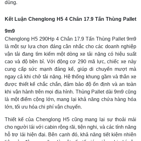
dùng.
Kết Luận Chenglong H5 4 Chân 17.9 Tấn Thùng Pallet
9m9
Chenglong H5 290Hp 4 Chân 17.9 Tấn Thùng Pallet 9m9
là một sự lựa chọn đáng cân nhắc cho các doanh nghiệp
vận tải đang tìm kiếm một dòng xe tải nặng có hiệu suất
cao và độ bền bỉ. Với động cơ 290 mã lực, chiếc xe này
cung cấp sức mạnh đáng kể, giúp di chuyển mượt mà
ngay cả khi chở tải nặng. Hệ thống khung gầm và thân xe
được thiết kế chắc chắn, đảm bảo độ ổn định và an toàn
khi vận hành trên mọi địa hình. Thùng Pallet dài 9m9 cũng
là một điểm cộng lớn, mang lại khả năng chứa hàng hóa
lớn, tối ưu hóa chi phí vận chuyển.
Thiết kế của Chenglong H5 cũng mang lại sự thoải mái
cho người lái với cabin rộng rãi, tiện nghi, và các tính năng
hỗ trợ lái hiện đại. Bên cạnh đó, khả năng tiết kiệm nhiên