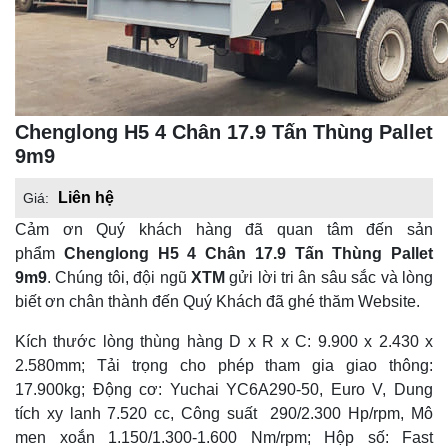
Chenglong H5 4 Chân 17.9 Tấn Thùng Pallet
9m9
Liên hệ
Giá:
Cảm ơn Quý khách hàng đã quan tâm đến sản
phẩm
Chenglong H5 4 Chân 17.9 Tấn Thùng Pallet
9m9
. Chúng tôi, đội ngũ
XTM
gửi lời tri ân sâu sắc và lòng
biết ơn chân thành đến Quý Khách đã ghé thăm Website.
Kích thước lòng thùng hàng D x R x C: 9.900 x 2.430 x
2.580mm; Tải trọng cho phép tham gia giao thông:
17.900kg; Động cơ: Yuchai YC6A290-50, Euro V, Dung
tích xy lanh 7.520 cc, Công suất 290/2.300 Hp/rpm, Mô
men xoắn 1.150/1.300-1.600 Nm/rpm; Hộp số: Fast