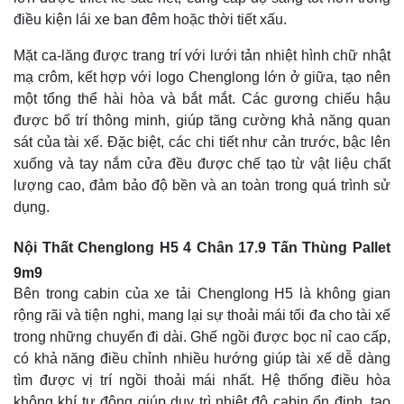
điều kiện lái xe ban đêm hoặc thời tiết xấu.
Mặt ca-lăng được trang trí với lưới tản nhiệt hình chữ nhật
mạ crôm, kết hợp với logo Chenglong lớn ở giữa, tạo nên
một tổng thể hài hòa và bắt mắt. Các gương chiếu hậu
được bố trí thông minh, giúp tăng cường khả năng quan
sát của tài xế. Đặc biệt, các chi tiết như cản trước, bậc lên
xuống và tay nắm cửa đều được chế tạo từ vật liệu chất
lượng cao, đảm bảo độ bền và an toàn trong quá trình sử
dụng.
Nội Thất Chenglong H5 4 Chân 17.9 Tấn Thùng Pallet
9m9
Bên trong cabin của xe tải Chenglong H5 là không gian
rộng rãi và tiện nghi, mang lại sự thoải mái tối đa cho tài xế
trong những chuyến đi dài. Ghế ngồi được bọc nỉ cao cấp,
có khả năng điều chỉnh nhiều hướng giúp tài xế dễ dàng
tìm được vị trí ngồi thoải mái nhất. Hệ thống điều hòa
không khí tự động giúp duy trì nhiệt độ cabin ổn định, tạo