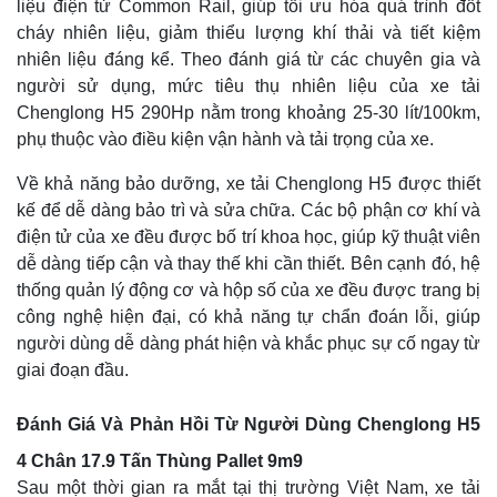
liệu điện tử Common Rail, giúp tối ưu hóa quá trình đốt
cháy nhiên liệu, giảm thiểu lượng khí thải và tiết kiệm
nhiên liệu đáng kể. Theo đánh giá từ các chuyên gia và
người sử dụng, mức tiêu thụ nhiên liệu của xe tải
Chenglong H5 290Hp nằm trong khoảng 25-30 lít/100km,
phụ thuộc vào điều kiện vận hành và tải trọng của xe.
Về khả năng bảo dưỡng, xe tải Chenglong H5 được thiết
kế để dễ dàng bảo trì và sửa chữa. Các bộ phận cơ khí và
điện tử của xe đều được bố trí khoa học, giúp kỹ thuật viên
dễ dàng tiếp cận và thay thế khi cần thiết. Bên cạnh đó, hệ
thống quản lý động cơ và hộp số của xe đều được trang bị
công nghệ hiện đại, có khả năng tự chẩn đoán lỗi, giúp
người dùng dễ dàng phát hiện và khắc phục sự cố ngay từ
giai đoạn đầu.
Đánh Giá Và Phản Hồi Từ Người Dùng Chenglong H5
4 Chân 17.9 Tấn Thùng Pallet 9m9
Sau một thời gian ra mắt tại thị trường Việt Nam, xe tải