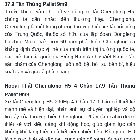
17.9 Tấn Thùng Pallet 9m9
Trước khi đi vào chi tiết về dòng xe tải Chenglong H5,
chúng ta cần nhắc đến thương hiệu Chenglong.
Chenglong là một trong những thương hiệu xe tải nổi tiếng
của Trung Quốc, thuộc sở hữu của tập đoàn Dongfeng
Liuzhou Motor. Với hơn 60 năm phát triển, Chenglong đã
khẳng định được vị thế của mình trên thị trường quốc tế,
đặc biệt tại các quốc gia Đông Nam Á như Việt Nam. Các
sản phẩm của Chenglong luôn nổi bật bởi sự bền bỉ, hiệu
suất cao và giá cả phải chăng.
Ngoại Thất Chenglong H5 4 Chân 17.9 Tấn Thùng
Pallet 9m9
Xe tải Chenglong H5 290Hp 4 Chân 17.9 Tấn có thiết kế
mạnh mẽ và hiện đại, phản ánh sự chuyên nghiệp và độ
tin cậy của thương hiệu Chenglong. Phần đầu cabin được
thiết kế với kiểu dáng khí động học, giúp giảm lực cản
không khí, tăng hiệu quả tiết kiệm nhiên liệu. Đèn pha LED
lớn được thiết kế sắc nét, cung cấp độ sáng tốt hơn trong