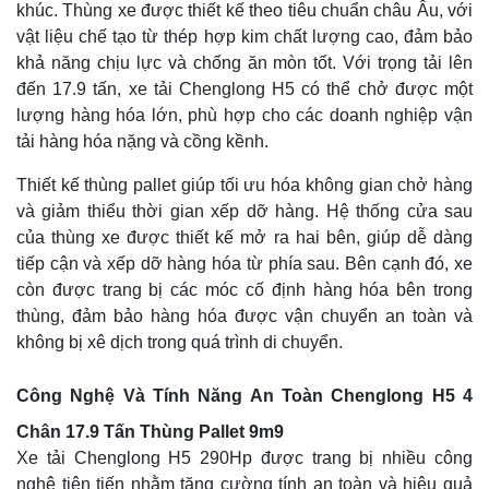
khúc. Thùng xe được thiết kế theo tiêu chuẩn châu Âu, với
vật liệu chế tạo từ thép hợp kim chất lượng cao, đảm bảo
khả năng chịu lực và chống ăn mòn tốt. Với trọng tải lên
đến 17.9 tấn, xe tải Chenglong H5 có thể chở được một
lượng hàng hóa lớn, phù hợp cho các doanh nghiệp vận
tải hàng hóa nặng và cồng kềnh.
Thiết kế thùng pallet giúp tối ưu hóa không gian chở hàng
và giảm thiểu thời gian xếp dỡ hàng. Hệ thống cửa sau
của thùng xe được thiết kế mở ra hai bên, giúp dễ dàng
tiếp cận và xếp dỡ hàng hóa từ phía sau. Bên cạnh đó, xe
còn được trang bị các móc cố định hàng hóa bên trong
thùng, đảm bảo hàng hóa được vận chuyển an toàn và
không bị xê dịch trong quá trình di chuyển.
Công Nghệ Và Tính Năng An Toàn Chenglong H5 4
Chân 17.9 Tấn Thùng Pallet 9m9
Xe tải Chenglong H5 290Hp được trang bị nhiều công
nghệ tiên tiến nhằm tăng cường tính an toàn và hiệu quả