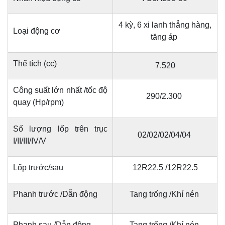
4 kỳ, 6 xi lanh thẳng hàng,
Loại động cơ
tăng áp
Thể tích (cc)
7.520
Công suất lớn nhất /tốc độ
290/2.300
quay (Hp/rpm)
Số lượng lốp trên trục
02/02/02/04/04
I/II/III/IV/V
Lốp trước/sau
12R22.5 /12R22.5
Phanh trước /Dẫn động
Tang trống /Khí nén
Phanh sau /Dẫn động
Tang trống /Khí nén