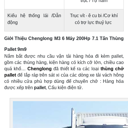
trục / Tự hãm
Kiểu hệ thống lái /Dẫn
Trục vít - ê cu bi /Cơ khí
động
có trợ lực thuỷ lực
Giới Thiệu Chenglong M3 6 Máy 200Hp 7.1 Tấn Thùng
Pallet 9m9
Nắm bắt được nhu cầu vận tải hàng hóa đi kèm pallet,
gồm các thùng hàng, kiện hàng có kích cỡ lớn, chiều cao
quá khổ…
Chenglong
đã thiết kế ra các loại
thùng chở
pallet
để lắp ráp trên sát xi của các dòng xe tải vách hông
có nhiều cửa phù hợp dùng để chuyên chở : Hàng hóa
được xếp trên
pallet
, Cấu kiện điện tử.