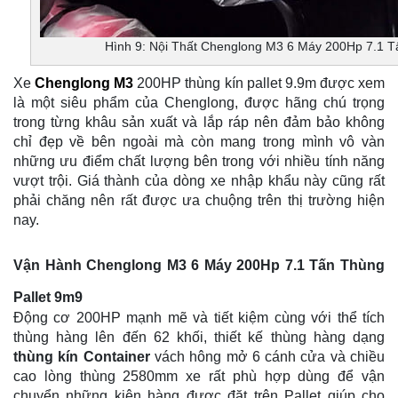
Hình 9: Nội Thất Chenglong M3 6 Máy 200Hp 7.1 T
Xe
Chenglong M3
200HP thùng kín pallet 9.9m được xem
là một siêu phẩm của Chenglong, được hãng chú trọng
trong từng khâu sản xuất và lắp ráp nên đảm bảo không
chỉ đẹp về bên ngoài mà còn mang trong mình vô vàn
những ưu điểm chất lượng bên trong với nhiều tính năng
vượt trội. Giá thành của dòng xe nhập khẩu này cũng rất
phải chăng nên rất được ưa chuộng trên thị trường hiện
nay.
Vận Hành
Chenglong M3 6 Máy 200Hp 7.1 Tấn Thùng
Pallet 9m9
Động cơ 200HP mạnh mẽ và tiết kiệm cùng với thể tích
thùng hàng lên đến 62 khối, thiết kế thùng hàng dạng
thùng kín Container
vách hông mở 6 cánh cửa và chiều
cao lòng thùng 2580mm xe rất phù hợp dùng để vận
chuyển những kiện hàng được đặt trên Pallet giúp cho