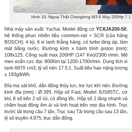
Hình 10: Ngoại Thất Chenglong M3 6 Máy 200Hp 7.1
Nhà máy sản xuất: Yuchai. Model động cơ
YC6JA200-50
,
hệ thống phun nhiên liệu common-rail + SCR (của hãng
BOSCH). 4 kỳ, 6 xi lanh thẳng hàng, có turbo tăng áp, làm
mát bằng nước. Đường kính x hành trình piston (mm):
108x125. Công suất max 200HP (147 Kw)/2300 r/min. Mô
men xoắn cực đại: 800Nm tại 1200-1700r/min. Dung tích xi
lanh 6870 cm3, tỷ số nén 17.5:1. Suất tiêu hao năng lượng
≤ 193g/kWh.
Đĩa ma sát khô, dẫn động thủy lực, trợ lực khí nén. Đường
kính đĩa (mm) : Ø 395.
Hộp số Fast, Model: 8JS85TC, cơ
khí, 8 số tiến 2 số lùi, có đồng tốc. Hộp số 2 tầng nhanh và
châm hoạt động êm ái và linh hoạt trên mọi địa hình.
Trục
trước tải trọng cầu 7 tấn, Trục sau Tải trọng cầu sau 13 tấn,
tỷ số truyền 4.875, trục dẫn động.