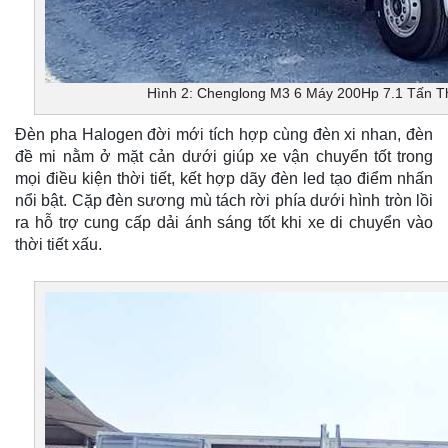
Hình 2: Chenglong M3 6 Máy 200Hp 7.1 Tấn T
Đèn pha Halogen đời mới tích hợp cùng đèn xi nhan, đèn
đề mi nằm ở mặt cản dưới giúp xe vận chuyển tốt trong
mọi điều kiện thời tiết, kết hợp dãy đèn led tạo điểm nhấn
nổi bật. Cặp đèn sương mù tách rời phía dưới hình tròn lồi
ra hỗ trợ cung cấp dải ánh sáng tốt khi xe di chuyển vào
thời tiết xấu.