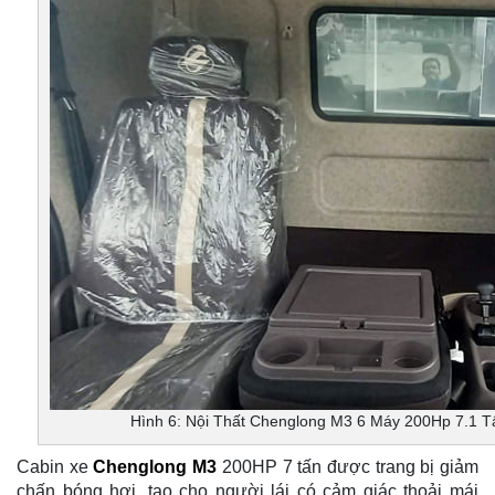
Hình 6: Nội Thất Chenglong M3 6 Máy 200Hp 7.1 T
Cabin xe
Chenglong M3
200HP 7 tấn được trang bị giảm
chấn bóng hơi, tạo cho người lái có cảm giác thoải mái