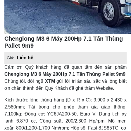
Chenglong M3 6 Máy 200Hp 7.1 Tấn Thùng
Pallet 9m9
Liên hệ
Giá:
Cảm ơn Quý khách hàng đã quan tâm đến sản phẩm
Chenglong M3 6 Máy 200Hp 7.1 Tấn Thùng Pallet 9m9
.
Chúng tôi, đội ngũ
XTM
gửi lời tri ân sâu sắc và lòng biết
ơn chân thành đến Quý Khách đã ghé thăm Website.
Kích thước lòng thùng hàng (D x R x C): 9.900 x 2.430 x
2.580mm; Tải trọng cho phép tham gia giao thông:
7.100kg; Động cơ: YC6JA200-50, Euro V, Dung tích xy
lanh 6.870 cc, Công suất 200/2.300 Hp/rpm, Mô men
xoắn 800/1.200-1.700 Nm/rpm; Hộp số: Fast 8JS85TC, cơ