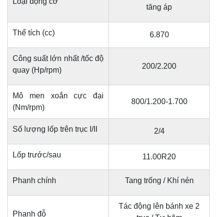
Loại động cơ
tăng áp
Thể tích (cc)
6.870
Công suất lớn nhất /tốc độ
200/2.200
quay (Hp/rpm)
Mô men xoắn cực đại
800/1.200-1.700
(Nm/rpm)
Số lượng lốp trên trục I/II
2/4
Lốp trước/sau
11.00R20
Phanh chính
Tang trống / Khí nén
Tác động lên bánh xe 2
Phanh đỗ