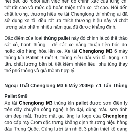
hết đều do robot làm việc nên độ chính xác của từng chi
tiết rất cao và mức độ hoàn thiện trên xe rất cao. Nói đến
chất lượng, thương hiệu xe tải Chenglong thì những ai đã
sử dụng xe tải đều rất ưa thích thương hiệu này vì chất
lượng sản phẩm nhiều năm qua đã được khẳng định.
Đặc điểm của loại
thùng pallet
này đó chính là có thể tháo
sắt xô, banh thùng… để các xe nâng thuận tiện bốc dỡ
hoặc xếp hàng hóa lên xe. Xe tải
Chenglong M3
6 máy
thùng kín
Pallet
9 mét 9, thùng siêu dài với tải trọng 7.1
tấn, chất lượng bền bỉ, tiết kiệm nhiên liệu, phụ tùng thay
thế phổ thông và giá thành hợp lý.
Ngoại Thất
Chenglong M3 6 Máy 200Hp 7.1 Tấn Thùng
Pallet 9m9
Xe tải
Chenglong M3
thùng kín
pallet
được sơn điện ly
trên dây chuyền công nghệ hiện đại, dùng màu sơn ánh
kim đẹp mắt. Trước mặt ga lăng là logo của
Chenglong
cao cấp mạ Crom đặc trưng khẳng định thương hiệu hàng
đầu Trung Quốc. Cùng lưới tản nhiệt 3 phần thiết kế dạng