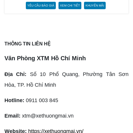
YÊU CẦU BÁO GIÁ
XEM CHI TIẾT
KHUYẾN MÃI
THÔNG TIN LIÊN HỆ
Văn Phòng XTM Hồ Chí Minh
Địa Chỉ:
Số 10 Phổ Quang, Phường Tân Sơn
Hòa,
TP. Hồ Chí Minh
Hotline:
0911 003 845
Email:
xtm@xethuongmai.vn
Website:
https://xethuongmai.vn/