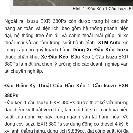
Hình 1: Đầu Kéo 1 Cầu Isuzu 
Ngoài ra, Isuzu EXR 380Ps còn được trang bị các tính
năng an toàn và tiện ích, bao gồm hệ thống phanh hiện
đại, hệ thống treo êm ái, và cabin thoải mái giúp lái xe
thoải mái và an tâm trong suốt hành trình.
XTM Auto
xin
cung cấp cho quý khách hàng
Dòng Xe Đầu Kéo Isuzu
thuộc phân khúc
Xe Đầu Kéo
, Đầu Kéo 1 Cầu Isuzu EXR
380Ps là một lựa chọn lý tưởng cho các doanh nghiệp vận
tải chuyên nghiệp.
Đặc Điểm Kỹ Thuật Của Đầu Kéo 1 Cầu Isuzu EXR
380Ps
Đầu kéo 1 cầu Isuzu EXR 380Ps được thiết kế với những
đặc điểm kỹ thuật vượt trội, làm nổi bật sức mạnh và hiệu
suất của dòng xe này trong ngành vận tải hàng hóa. Về
động cơ, Isuzu EXR 380Ps sử dụng động cơ diesel 4 kỳ, 6
xy lanh thẳng hàng, dung tích 9.839cc, đạt công suất tối đa