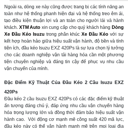
Ngoài ra, dòng xe này cũng được trang bị các tính năng an
toàn như hệ thống phanh hiện đại và hệ thống treo êm ái,
tạo điều kiện thuận lợi và an toàn cho người lái và hành
khách.
XTM Auto
xin cung cấp cho quý khách hàng
Dòng
Xe Đầu Kéo Isuzu
trong phân khúc
Xe Đầu Kéo
với sự
kết hợp hoàn hảo giữa hiệu suất vận hành, độ bền và tính
tiện ích, đầu kéo Isuzu EXZ 420Ps là sự lựa chọn lý tưởng
cho các doanh nghiệp vận tải hàng hóa cần một phương
tiện chuyên nghiệp và đáng tin cậy để phục vụ nhu cầu
vận chuyển của mình.
Đặc Điểm Kỹ Thuật Của Đầu Kéo 2 Cầu Isuzu EXZ
420Ps
Đầu kéo 2 cầu Isuzu EXZ 420Ps có các đặc điểm kỹ thuật
ấn tượng đáng chú ý, đáp ứng nhu cầu vận chuyển hàng
hóa trọng lượng lớn và đồng thời đảm bảo hiệu suất vận
hành cao. Với động cơ mạnh mẽ công suất 420 mã lực,
đầu kéo này có thể vận hành mạnh mẽ trên mọi loại địa