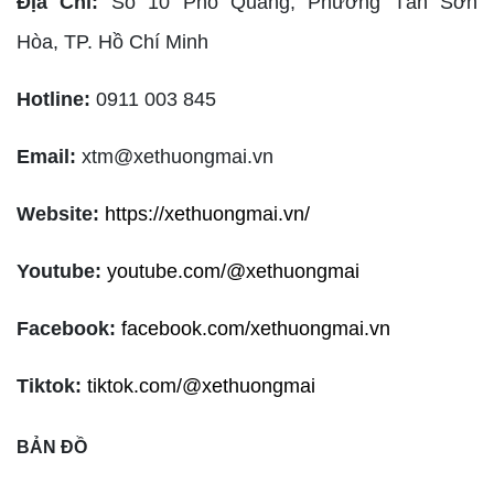
Địa Chỉ:
Số 10 Phổ Quang, Phường Tân Sơn
Hòa,
TP. Hồ Chí Minh
Hotline:
0911 003 845
Email:
xtm@xethuongmai.vn
Website:
https://xethuongmai.vn/
Youtube:
youtube.com/@xethuongmai
Facebook:
facebook.com/xethuongmai.vn
Tiktok:
tiktok.com/@xethuongmai
BẢN ĐỒ