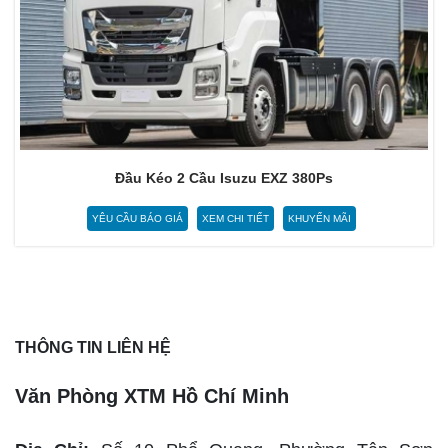
Đầu Kéo 2 Cầu Isuzu EXZ 380Ps
YÊU CẦU BÁO GIÁ
XEM CHI TIẾT
KHUYẾN MÃI
THÔNG TIN LIÊN HỆ
Văn Phòng XTM Hồ Chí Minh