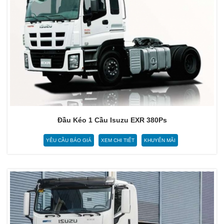
Đầu Kéo 1 Cầu Isuzu EXR 380Ps
YÊU CẦU BÁO GIÁ
XEM CHI TIẾT
KHUYẾN MÃI