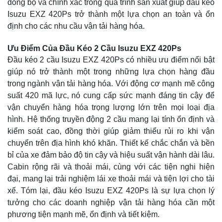
đồng bộ và chính xác trong quá trình sản xuất giúp đầu kéo
Isuzu EXZ 420Ps trở thành một lựa chọn an toàn và ổn
định cho các nhu cầu vận tải hàng hóa.
Ưu Điểm Của Đầu Kéo 2 Cầu Isuzu EXZ 420Ps
Đầu kéo 2 cầu Isuzu EXZ 420Ps có nhiều ưu điểm nổi bật
giúp nó trở thành một trong những lựa chọn hàng đầu
trong ngành vận tải hàng hóa. Với động cơ mạnh mẽ công
suất 420 mã lực, nó cung cấp sức mạnh đáng tin cậy để
vận chuyển hàng hóa trọng lượng lớn trên mọi loại địa
hình. Hệ thống truyền động 2 cầu mang lại tính ổn định và
kiểm soát cao, đồng thời giúp giảm thiểu rủi ro khi vận
chuyển trên địa hình khó khăn. Thiết kế chắc chắn và bền
bỉ của xe đảm bảo độ tin cậy và hiệu suất vận hành dài lâu.
Cabin rộng rãi và thoải mái, cùng với các tiện nghi hiện
đại, mang lại trải nghiệm lái xe thoải mái và tiện lợi cho tài
xế. Tóm lại, đầu kéo Isuzu EXZ 420Ps là sự lựa chọn lý
tưởng cho các doanh nghiệp vận tải hàng hóa cần một
phương tiện mạnh mẽ, ổn định và tiết kiệm.