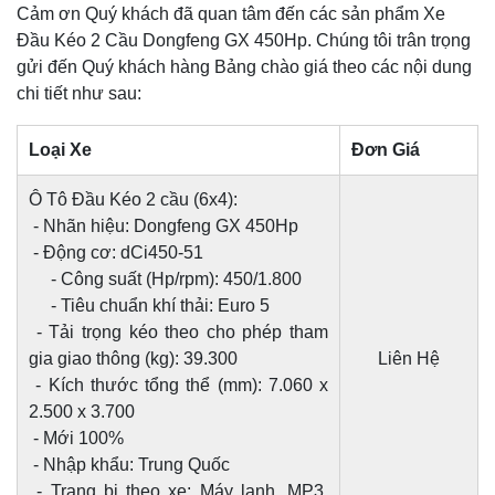
Cảm ơn Quý khách đã quan tâm đến các sản phẩm Xe
Đầu Kéo 2 Cầu Dongfeng GX 450Hp. Chúng tôi trân trọng
gửi đến Quý khách hàng Bảng chào giá theo các nội dung
chi tiết như sau:
Loại Xe
Đơn Giá
Ô Tô Đầu Kéo 2 cầu (6x4):
- Nhãn hiệu: Dongfeng GX 450Hp
- Động cơ: dCi450-51
- Công suất (Hp/rpm): 450/1.800
- Tiêu chuẩn khí thải: Euro 5
- Tải trọng kéo theo cho phép tham
gia giao thông (kg): 39.300
Liên Hệ
- Kích thước tổng thể (mm): 7.060 x
2.500 x 3.700
- Mới 100%
- Nhập khẩu: Trung Quốc
- Trang bị theo xe: Máy lạnh, MP3,