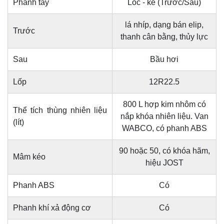
Phanh tay
Lốc - kê (Trước/Sau)
lá nhíp, dạng bán elip,
Trước
thanh cân bằng, thủy lực
Sau
Bầu hơi
Lốp
12R22.5
800 L hợp kim nhôm có
Thể tích thùng nhiên liệu
nắp khóa nhiên liệu. Van
(lít)
WABCO, có phanh ABS
90 hoặc 50, có khóa hãm,
Mâm kéo
hiệu JOST
Phanh ABS
Có
Phanh khí xả động cơ
Có