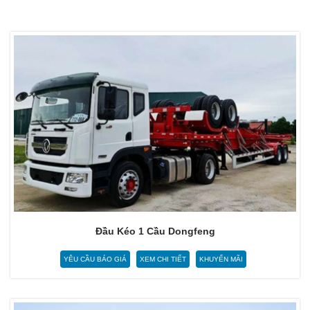
Đầu Kéo 1 Cầu Dongfeng
YÊU CẦU BÁO GIÁ
XEM CHI TIẾT
KHUYẾN MÃI