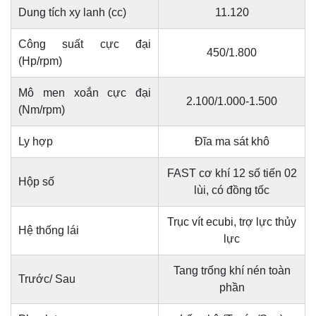
Dung tích xy lanh (cc)
11.120
Công suất cực đại
450/1.800
(Hp/rpm)
Mô men xoắn cực đại
2.100/1.000-1.500
(Nm/rpm)
Ly hợp
Đĩa ma sát khô
FAST cơ khí 12 số tiến 02
Hộp số
lùi, có đồng tốc
Trục vít ecubi, trợ lực thủy
Hệ thống lái
lực
Tang trống khí nén toàn
Trước/ Sau
phần