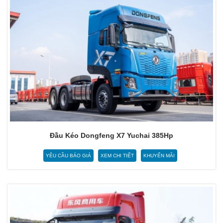
Đầu Kéo Dongfeng X7 Yuchai 385Hp
YÊU CẦU BÁO GIÁ
XEM CHI TIẾT
KHUYẾN MÃI