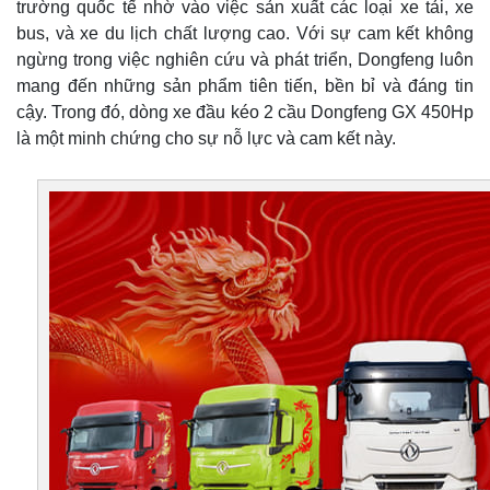
trường quốc tế nhờ vào việc sản xuất các loại xe tải, xe
bus, và xe du lịch chất lượng cao. Với sự cam kết không
ngừng trong việc nghiên cứu và phát triển, Dongfeng luôn
mang đến những sản phẩm tiên tiến, bền bỉ và đáng tin
cậy. Trong đó, dòng xe đầu kéo 2 cầu Dongfeng GX 450Hp
là một minh chứng cho sự nỗ lực và cam kết này.