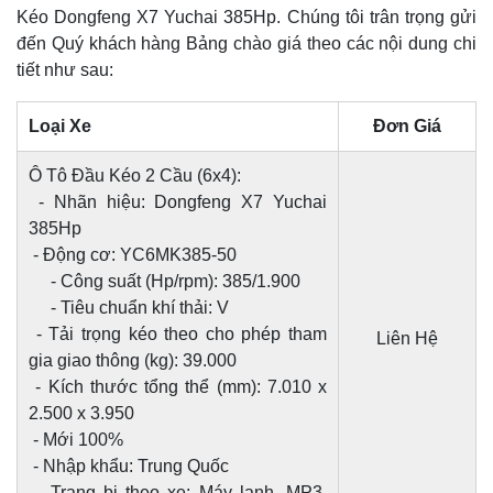
Kéo Dongfeng X7 Yuchai 385Hp. Chúng tôi trân trọng gửi
đến Quý khách hàng Bảng chào giá theo các nội dung chi
tiết như sau:
Loại Xe
Đơn Giá
Ô Tô Đầu Kéo 2 Cầu (6x4):
- Nhãn hiệu: Dongfeng X7 Yuchai
385Hp
- Động cơ: YC6MK385-50
- Công suất (Hp/rpm): 385/1.900
- Tiêu chuẩn khí thải: V
- Tải trọng kéo theo cho phép tham
Liên Hệ
gia giao thông (kg): 39.000
- Kích thước tổng thể (mm): 7.010 x
2.500 x 3.950
- Mới 100%
- Nhập khẩu: Trung Quốc
- Trang bị theo xe: Máy lạnh, MP3,