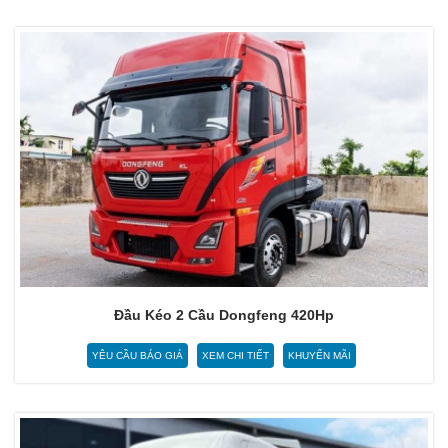
Đầu Kéo 2 Cầu Dongfeng 420Hp
YÊU CẦU BÁO GIÁ
XEM CHI TIẾT
KHUYẾN MÃI