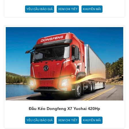
YÊU CẦU BÁO GIÁ
XEM CHI TIẾT
KHUYẾN MÃI
Đầu Kéo Dongfeng X7 Yuchai 420Hp
YÊU CẦU BÁO GIÁ
XEM CHI TIẾT
KHUYẾN MÃI