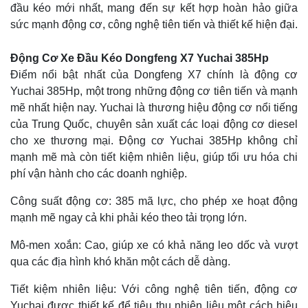
đầu kéo mới nhất, mang đến sự kết hợp hoàn hảo giữa
sức mạnh động cơ, công nghệ tiên tiến và thiết kế hiện đại.
Động Cơ Xe Đầu Kéo Dongfeng X7 Yuchai 385Hp
Điểm nổi bật nhất của Dongfeng X7 chính là động cơ
Yuchai 385Hp, một trong những động cơ tiên tiến và mạnh
mẽ nhất hiện nay. Yuchai là thương hiệu động cơ nổi tiếng
của Trung Quốc, chuyên sản xuất các loại động cơ diesel
cho xe thương mại. Động cơ Yuchai 385Hp không chỉ
mạnh mẽ mà còn tiết kiệm nhiên liệu, giúp tối ưu hóa chi
phí vận hành cho các doanh nghiệp.
Công suất động cơ: 385 mã lực, cho phép xe hoạt động
mạnh mẽ ngay cả khi phải kéo theo tải trọng lớn.
Mô-men xoắn: Cao, giúp xe có khả năng leo dốc và vượt
qua các địa hình khó khăn một cách dễ dàng.
Tiết kiệm nhiên liệu: Với công nghệ tiên tiến, động cơ
Yuchai được thiết kế để tiêu thụ nhiên liệu một cách hiệu