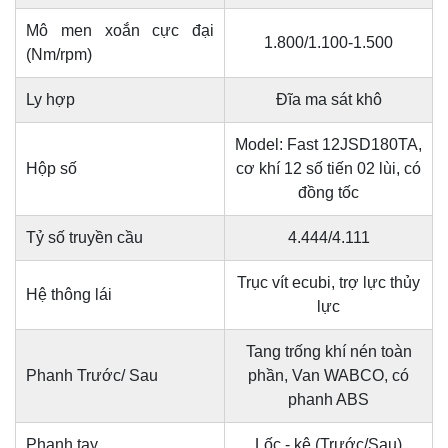
Mô men xoắn cực đại
1.800/1.100-1.500
(Nm/rpm)
Ly hợp
Đĩa ma sát khô
Model: Fast 12JSD180TA,
Hộp số
cơ khí 12 số tiến 02 lùi, có
đồng tốc
Tỷ số truyền cầu
4.444/4.111
Trục vít ecubi, trợ lực thủy
Hệ thông lái
lực
Tang trống khí nén toàn
Phanh Trước/ Sau
phần, Van WABCO, có
phanh ABS
Phanh tay
Lốc - kê (Trước/Sau)