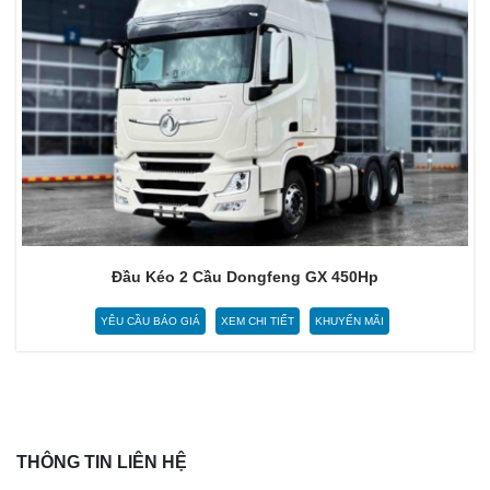
Đầu Kéo 2 Cầu Dongfeng GX 450Hp
YÊU CẦU BÁO GIÁ
XEM CHI TIẾT
KHUYẾN MÃI
THÔNG TIN LIÊN HỆ