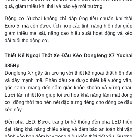
quả, giảm thiểu khí thải và bảo vệ môi trường.
Động cơ Yuchai không chỉ đáp ứng tiêu chuẩn khí thải
Euro 5, mà còn được tích hợp các tính năng hiện đại giúp
giảm thiểu ma sát, nâng cao hiệu suất hoạt động và kéo
dài tuổi thọ động cơ.
Thiết Kế Ngoại Thất Xe Đầu Kéo Dongfeng X7 Yuchai
385Hp
Dongfeng X7 gây ấn tượng với thiết kế ngoại thất hiện đại
và đầy mạnh mẽ. Phần đầu xe được thiết kế vuông vắn,
góc cạnh, mang đến cảm giác khỏe khoắn và vững chãi.
Lưới tản nhiệt lớn giúp tối ưu hóa khả năng làm mát động
cơ, đồng thời tạo nên nét đặc trưng riêng cho dòng xe đầu
kéo này.
Đèn pha LED: Được trang bị hệ thống đèn pha LED hiện
đại, tăng khả năng chiếu sáng và đảm bảo an toàn khi vận
hành vào ban đêm hay trong điều kiện thời tiết xấu. Gương