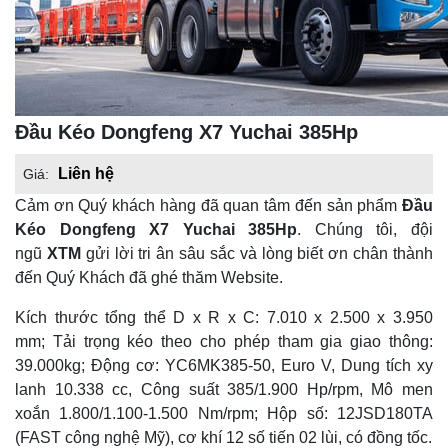
Đầu Kéo Dongfeng X7 Yuchai 385Hp
Liên hệ
Giá:
Cảm ơn Quý khách hàng đã quan tâm đến sản phẩm
Đầu
Kéo Dongfeng X7 Yuchai 385Hp
. Chúng tôi, đội
ngũ
XTM
gửi lời tri ân sâu sắc và lòng biết ơn chân thành
đến Quý Khách đã ghé thăm Website.
Kích thước tổng thể D x R x C: 7.010 x 2.500 x 3.950
mm; Tải trọng kéo theo cho phép tham gia giao thông:
39.000kg; Động cơ: YC6MK385-50, Euro V, Dung tích xy
lanh 10.338 cc, Công suất 385/1.900 Hp/rpm, Mô men
xoắn 1.800/1.100-1.500 Nm/rpm; Hộp số: 12JSD180TA
(FAST công nghệ Mỹ), cơ khí 12 số tiến 02 lùi, có đồng tốc.