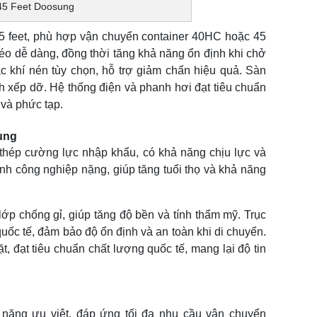
45 Feet Doosung
45 feet, phù hợp vận chuyển container 40HC hoặc 45
 kéo dễ dàng, đồng thời tăng khả năng ổn định khi chở
ặc khí nén tùy chọn, hỗ trợ giảm chấn hiệu quả. Sàn
h xếp dỡ. Hệ thống điện và phanh hơi đạt tiêu chuẩn
 và phức tạp.
ung
 thép cường lực nhập khẩu, có khả năng chịu lực và
h công nghiệp nặng, giúp tăng tuổi thọ và khả năng
p chống gỉ, giúp tăng độ bền và tính thẩm mỹ. Trục
quốc tế, đảm bảo độ ổn định và an toàn khi di chuyển.
, đạt tiêu chuẩn chất lượng quốc tế, mang lại độ tin
 năng ưu việt, đáp ứng tối đa nhu cầu vận chuyển