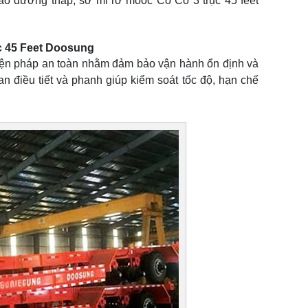
bảo dưỡng thấp, sơ mi rơ moóc Cổ Cò 3 trục 45 feet
c 45 Feet Doosung
biện pháp an toàn nhằm đảm bảo vận hành ổn định và
n điều tiết và phanh giúp kiểm soát tốc độ, hạn chế