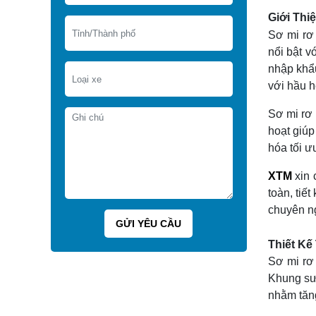
Giới Thi
Sơ mi rơ
nổi bật v
nhập khẩu
với hầu h
Sơ mi rơ 
hoạt giúp
hóa tối ư
XTM
xin 
toàn, tiế
chuyên ng
Thiết Kế
Sơ mi rơ
Khung sườ
nhằm tăng