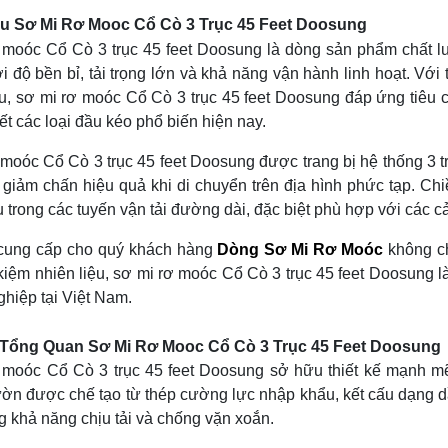
ệu Sơ Mi Rơ Mooc Cổ Cò 3 Trục 45 Feet Doosung
 moóc Cổ Cò 3 trục 45 feet Doosung là dòng sản phẩm chất 
ới độ bền bỉ, tải trọng lớn và khả năng vận hành linh hoạt. V
, sơ mi rơ moóc Cổ Cò 3 trục 45 feet Doosung đáp ứng tiêu ch
ết các loại đầu kéo phổ biến hiện nay.
moóc Cổ Cò 3 trục 45 feet Doosung được trang bị hệ thống 3 trụ
 giảm chấn hiệu quả khi di chuyển trên địa hình phức tạp. C
u trong các tuyến vận tải đường dài, đặc biệt phù hợp với các cả
cung cấp cho quý khách hàng
Dòng Sơ Mi Rơ Moóc
không ch
t kiệm nhiên liệu, sơ mi rơ moóc Cổ Cò 3 trục 45 feet Doosung 
hiệp tại Việt Nam.
 Tổng Quan Sơ Mi Rơ Mooc Cổ Cò 3 Trục 45 Feet Doosung
 moóc Cổ Cò 3 trục 45 feet Doosung sở hữu thiết kế mạnh mẽ,
n được chế tạo từ thép cường lực nhập khẩu, kết cấu dạng dầm 
 khả năng chịu tải và chống vặn xoắn.