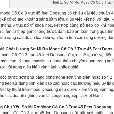
Hình 1: Sơ Mi Rơ Mooc Cổ Cò 3 Trục 
 moóc Cổ Cò 3 trục 45 feet Doosung có chiều dài tiêu chuẩn 
ết kế cổ cò tạo khoảng sáng gầm lớn, giúp việc kết nối với đầu
thống 3 trục bố trí khoa học, kết hợp cùng bộ treo cơ khí ho
 làm từ thép gân chống trượt, đảm bảo an toàn trong quá trìn
giúp nâng cao độ an toàn khi vận hành trên các cung đường dài
 Và Chất Lượng Sơ Mi Rơ Mooc Cổ Cò 3 Trục 45 Feet Doos
 moóc Cổ Cò 3 trục 45 feet Doosung được chế tạo từ vật liệu
 mòn cao. Khung chassis sử dụng thép chuyên dụng trong ngàn
vượt trội trong điều kiện vận hành khắc nghiệt.
oóc được sơn phủ bằng công nghệ sơn tĩnh điện hoặc sơn 2 lớ
ng treo sử dụng linh kiện cao cấp hoặc các thương hiệu uy tín 
tiết kỹ thuật trên moóc Doosung đều được kiểm tra nghiêm ngặt
ho các doanh nghiệp vận tải chuyên nghiệp tại Việt Nam.
g Chủ Yếu Sơ Mi Rơ Mooc Cổ Cò 3 Trục 45 Feet Doosung
 moóc Cổ Cò 3 trục 45 feet Doosung nổi bật với nhiều tính