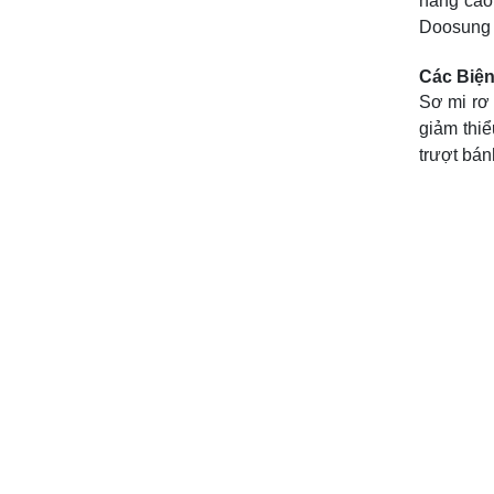
nâng cao
Doosung l
Các Biện
Sơ mi rơ
giảm thiể
trượt bán