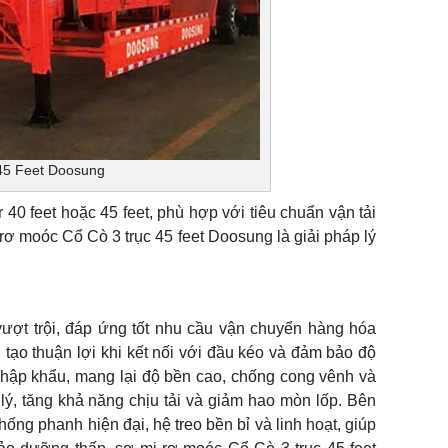
45 Feet Doosung
0 feet hoặc 45 feet, phù hợp với tiêu chuẩn vận tải
 rơ moóc Cổ Cò 3 trục 45 feet Doosung là giải pháp lý
ượt trội, đáp ứng tốt nhu cầu vận chuyển hàng hóa
tạo thuận lợi khi kết nối với đầu kéo và đảm bảo độ
hập khẩu, mang lại độ bền cao, chống cong vênh và
 lý, tăng khả năng chịu tải và giảm hao mòn lốp. Bên
ống phanh hiện đại, hệ treo bền bỉ và linh hoạt, giúp