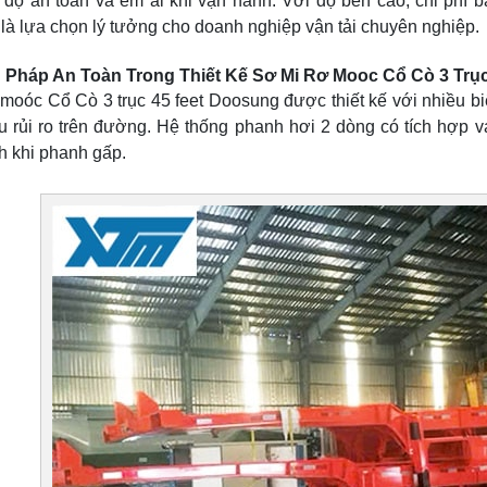
 độ an toàn và êm ái khi vận hành. Với độ bền cao, chi phí 
à lựa chọn lý tưởng cho doanh nghiệp vận tải chuyên nghiệp.
 Pháp An Toàn Trong Thiết Kế Sơ Mi Rơ Mooc Cổ Cò 3 Trụ
 moóc Cổ Cò 3 trục 45 feet Doosung được thiết kế với nhiều 
u rủi ro trên đường. Hệ thống phanh hơi 2 dòng có tích hợp va
h khi phanh gấp.