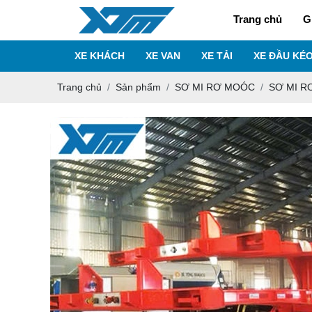
Trang chủ
G
XE KHÁCH
XE VAN
XE TẢI
XE ĐẦU KÉ
Trang chủ
Sản phẩm
SƠ MI RƠ MOÓC
SƠ MI 