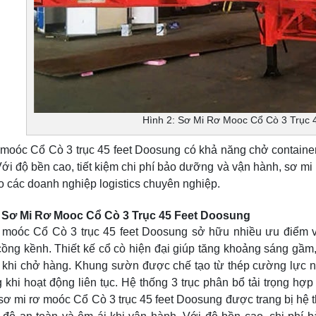
Hình 2: Sơ Mi Rơ Mooc Cổ Cò 3 Trục 
moóc Cổ Cò 3 trục 45 feet Doosung có khả năng chở container 4
Với độ bền cao, tiết kiệm chi phí bảo dưỡng và vận hành, sơ mi
 các doanh nghiệp logistics chuyên nghiệp.
Sơ Mi Rơ Mooc Cổ Cò 3 Trục 45 Feet Doosung
 moóc Cổ Cò 3 trục 45 feet Doosung sở hữu nhiều ưu điểm v
ồng kềnh. Thiết kế cổ cò hiện đại giúp tăng khoảng sáng gầm, 
 khi chở hàng. Khung sườn được chế tạo từ thép cường lực n
 khi hoạt động liên tục. Hệ thống 3 trục phân bổ tải trọng hợp
sơ mi rơ moóc Cổ Cò 3 trục 45 feet Doosung được trang bị hệ th