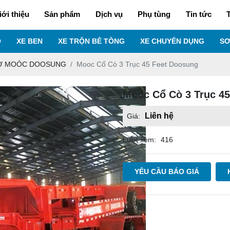
iới thiệu
Sản phẩm
Dịch vụ
Phụ tùng
Tin tức
T
O
XE BEN
XE TRỘN BÊ TÔNG
XE CHUYÊN DỤNG
SƠ
RƠ MOÓC DOOSUNG
Mooc Cổ Cò 3 Trục 45 Feet Doosung
Mooc Cổ Cò 3 Trục 4
Liên hệ
Giá:
Lượt xem:
416
YÊU CẦU BÁO GIÁ