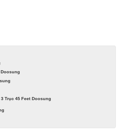
g
t Doosung
osung
 3 Trục 45 Feet Doosung
ng