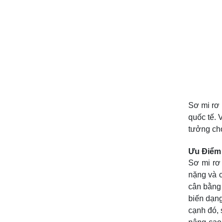
Sơ mi rơ 
quốc tế. 
tưởng cho
Ưu Điểm 
Sơ mi rơ
nặng và c
cân bằng
biến dạng
cạnh đó, 