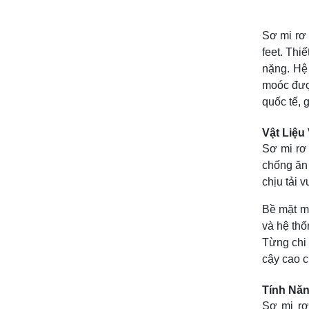
Sơ mi rơ
feet. Thi
nặng. Hệ 
moóc được
quốc tế, 
Vật Liệu
Sơ mi rơ
chống ăn
chịu tải 
Bề mặt m
và hệ thố
Từng chi 
cậy cao c
Tính Năn
Sơ mi rơ