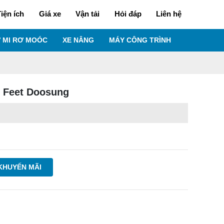
iện ích
Giá xe
Vận tải
Hỏi đáp
Liên hệ
 MI RƠ MOÓC
XE NÂNG
MÁY CÔNG TRÌNH
5 Feet Doosung
KHUYẾN MÃI