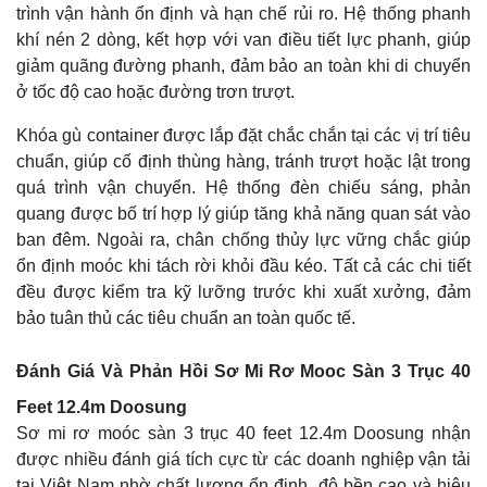
trình vận hành ổn định và hạn chế rủi ro. Hệ thống phanh
khí nén 2 dòng, kết hợp với van điều tiết lực phanh, giúp
giảm quãng đường phanh, đảm bảo an toàn khi di chuyển
ở tốc độ cao hoặc đường trơn trượt.
Khóa gù container được lắp đặt chắc chắn tại các vị trí tiêu
chuẩn, giúp cố định thùng hàng, tránh trượt hoặc lật trong
quá trình vận chuyển. Hệ thống đèn chiếu sáng, phản
quang được bố trí hợp lý giúp tăng khả năng quan sát vào
ban đêm. Ngoài ra, chân chống thủy lực vững chắc giúp
ổn định moóc khi tách rời khỏi đầu kéo. Tất cả các chi tiết
đều được kiểm tra kỹ lưỡng trước khi xuất xưởng, đảm
bảo tuân thủ các tiêu chuẩn an toàn quốc tế.
Đánh Giá Và Phản Hồi Sơ Mi Rơ Mooc Sàn 3 Trục 40
Feet 12.4m Doosung
Sơ mi rơ moóc sàn 3 trục 40 feet 12.4m Doosung nhận
được nhiều đánh giá tích cực từ các doanh nghiệp vận tải
tại Việt Nam nhờ chất lượng ổn định, độ bền cao và hiệu