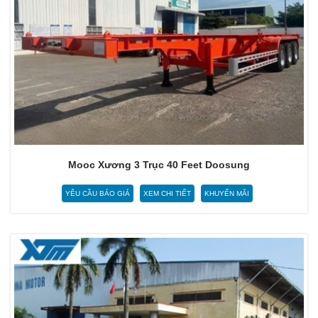
Mooc Xương 3 Trục 40 Feet Doosung
YÊU CẦU BÁO GIÁ
XEM CHI TIẾT
KHUYẾN MÃI