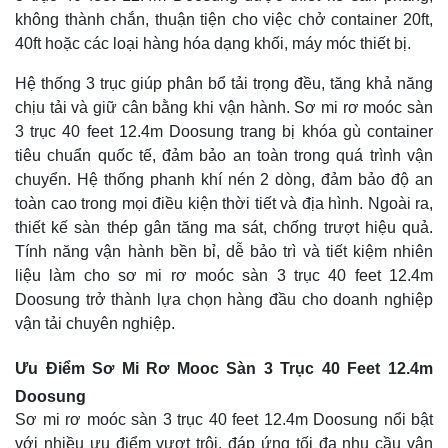
không thành chắn, thuận tiện cho việc chở container 20ft,
40ft hoặc các loại hàng hóa dạng khối, máy móc thiết bị.
Hệ thống 3 trục giúp phân bổ tải trọng đều, tăng khả năng
chịu tải và giữ cân bằng khi vận hành. Sơ mi rơ moóc sàn
3 trục 40 feet 12.4m Doosung trang bị khóa gù container
tiêu chuẩn quốc tế, đảm bảo an toàn trong quá trình vận
chuyển. Hệ thống phanh khí nén 2 dòng, đảm bảo độ an
toàn cao trong mọi điều kiện thời tiết và địa hình. Ngoài ra,
thiết kế sàn thép gân tăng ma sát, chống trượt hiệu quả.
Tính năng vận hành bền bỉ, dễ bảo trì và tiết kiệm nhiên
liệu làm cho sơ mi rơ moóc sàn 3 trục 40 feet 12.4m
Doosung trở thành lựa chọn hàng đầu cho doanh nghiệp
vận tải chuyên nghiệp.
Ưu Điểm Sơ Mi Rơ Mooc Sàn 3 Trục 40 Feet 12.4m
Doosung
Sơ mi rơ moóc sàn 3 trục 40 feet 12.4m Doosung nổi bật
với nhiều ưu điểm vượt trội, đáp ứng tối đa nhu cầu vận