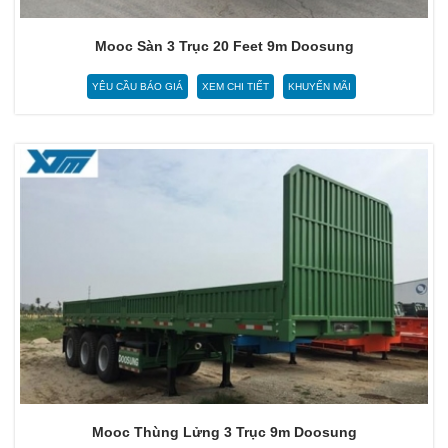
Mooc Sàn 3 Trục 20 Feet 9m Doosung
YÊU CẦU BÁO GIÁ
XEM CHI TIẾT
KHUYẾN MÃI
Mooc Thùng Lửng 3 Trục 9m Doosung