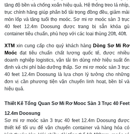
tăng độ bền và chống xoắn hiệu quả. Hệ thống treo lá nhíp,
trục chính hãng giúp phân bổ tải trọng đồng đều, giảm mài
mòn lốp và tăng tuổi thọ moóc. Sơ mi rơ moóc sàn 3 trục
40 feet 12.4m Doosung được trang bị sẵn khóa gù
container tiêu chuẩn, phù hợp với các loại thùng 20ft, 40ft.
XTM
xin cung cấp cho quý khách hàng
Dòng Sơ Mi Rơ
Moóc
đạt tiêu chuẩn chất lượng quốc tế, được nhiều
doanh nghiệp logistics, vận tải tin dùng nhờ hiệu suất ổn
định và chi phí bảo dưỡng thấp. Sơ mi rơ moóc sàn 3 trục
40 feet 12.4m Doosung là lựa chọn lý tưởng cho những
đơn vị cần phương tiện vận chuyển linh hoạt, bền bỉ và
hiệu quả.
Thiết Kế Tổng Quan Sơ Mi Rơ Mooc Sàn 3 Trục 40 Feet
12.4m Doosung
Sơ mi rơ moóc sàn 3 trục 40 feet 12.4m Doosung được
thiết kế tối ưu để vận chuyển container và hàng hóa có