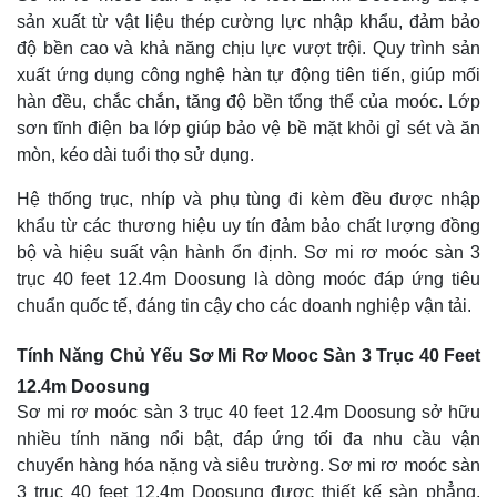
sản xuất từ vật liệu thép cường lực nhập khẩu, đảm bảo
độ bền cao và khả năng chịu lực vượt trội. Quy trình sản
xuất ứng dụng công nghệ hàn tự động tiên tiến, giúp mối
hàn đều, chắc chắn, tăng độ bền tổng thể của moóc. Lớp
sơn tĩnh điện ba lớp giúp bảo vệ bề mặt khỏi gỉ sét và ăn
mòn, kéo dài tuổi thọ sử dụng.
Hệ thống trục, nhíp và phụ tùng đi kèm đều được nhập
khẩu từ các thương hiệu uy tín đảm bảo chất lượng đồng
bộ và hiệu suất vận hành ổn định. Sơ mi rơ moóc sàn 3
trục 40 feet 12.4m Doosung là dòng moóc đáp ứng tiêu
chuẩn quốc tế, đáng tin cậy cho các doanh nghiệp vận tải.
Tính Năng Chủ Yếu Sơ Mi Rơ Mooc Sàn 3 Trục 40 Feet
12.4m Doosung
Sơ mi rơ moóc sàn 3 trục 40 feet 12.4m Doosung sở hữu
nhiều tính năng nổi bật, đáp ứng tối đa nhu cầu vận
chuyển hàng hóa nặng và siêu trường. Sơ mi rơ moóc sàn
3 trục 40 feet 12.4m Doosung được thiết kế sàn phẳng,