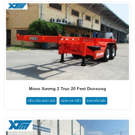
Mooc Xương 2 Trục 20 Feet Doosung
YÊU CẦU BÁO GIÁ
XEM CHI TIẾT
KHUYẾN MÃI