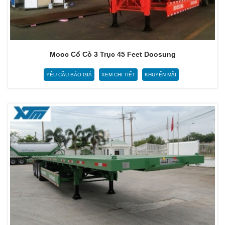
Mooc Cổ Cò 3 Trục 45 Feet Doosung
YÊU CẦU BÁO GIÁ
XEM CHI TIẾT
KHUYẾN MÃI