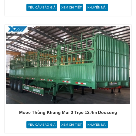
YÊU CẦU BÁO GIÁ
XEM CHI TIẾT
KHUYẾN MÃI
Mooc Thùng Khung Mui 3 Trục 12.4m Doosung
YÊU CẦU BÁO GIÁ
XEM CHI TIẾT
KHUYẾN MÃI