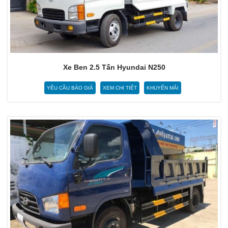
Xe Ben 2.5 Tấn Hyundai N250
YÊU CẦU BÁO GIÁ
XEM CHI TIẾT
KHUYẾN MÃI