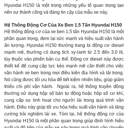
Hyundai H150 là một trong những yếu tố quan trọng tạo
nên sự thành công và đáng tin cậy của mẫu xe này.
Hệ Thống Động Cơ Của Xe Ben 1.5 Tấn Hyundai H150
Hệ thống động cơ của xe ben 1.5 tấn Hyundai H150 là một
phần quan trọng, đem lại sức mạnh và hiệu suất vận hành
ấn tượng. Hyundai H150 thường trang bị động cơ diesel
mạnh mẽ, thường có dung tích xy-lanh từ 2.5 đến 3.0 lít,
tùy thuộc vào phiên bản cụ thể. Động cơ diesel này được
thiết kế để cung cấp lực kéo mạnh mẽ cần thiết cho việc
vận hành xe ben trong mọi điều kiện địa hình và tải trọng.
Nó cũng được tối ưu hóa để tiết kiệm nhiên liệu, giúp giảm
thiểu chi phí vận hành. Ngoài ra, hệ thống truyền động
thường sử dụng hộp số bán tự động hoặc hộp số cơ khí,
cung cấp sự linh hoạt cho người lái trong quá trình vận
hành. Điều này giúp tối ưu hóa hiệu suất vận hành và tăng
cường trải nghiệm lái xe. Tóm lại, hệ thống động cơ của
Hyundai H150 là một phần quan trọng giúp định hình hiệu
suất và độ bền của mẫu xe này trong quá trình vận chuyển