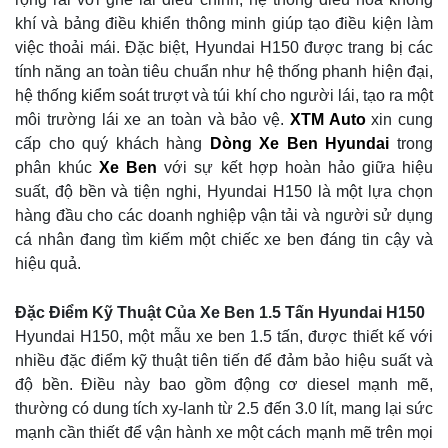
khí và bảng điều khiển thông minh giúp tạo điều kiện làm
việc thoải mái. Đặc biệt, Hyundai H150 được trang bị các
tính năng an toàn tiêu chuẩn như hệ thống phanh hiện đại,
hệ thống kiểm soát trượt và túi khí cho người lái, tạo ra một
môi trường lái xe an toàn và bảo vệ.
XTM Auto
xin cung
cấp cho quý khách hàng
Dòng Xe Ben Hyundai
trong
phân khúc
Xe Ben
với sự kết hợp hoàn hảo giữa hiệu
suất, độ bền và tiện nghi, Hyundai H150 là một lựa chọn
hàng đầu cho các doanh nghiệp vận tải và người sử dụng
cá nhân đang tìm kiếm một chiếc xe ben đáng tin cậy và
hiệu quả.
Đặc Điểm Kỹ Thuật Của Xe Ben 1.5 Tấn Hyundai H150
Hyundai H150, một mẫu xe ben 1.5 tấn, được thiết kế với
nhiều đặc điểm kỹ thuật tiên tiến để đảm bảo hiệu suất và
độ bền. Điều này bao gồm động cơ diesel mạnh mẽ,
thường có dung tích xy-lanh từ 2.5 đến 3.0 lít, mang lại sức
mạnh cần thiết để vận hành xe một cách mạnh mẽ trên mọi