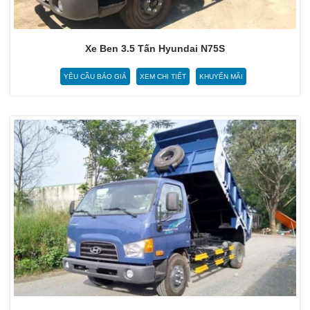
Xe Ben 3.5 Tấn Hyundai N75S
YÊU CẦU BÁO GIÁ
XEM CHI TIẾT
KHUYẾN MÃI