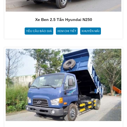
Xe Ben 2.5 Tấn Hyundai N250
YÊU CẦU BÁO GIÁ
XEM CHI TIẾT
KHUYẾN MÃI