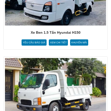
Xe Ben 1.5 Tấn Hyundai H150
YÊU CẦU BÁO GIÁ
XEM CHI TIẾT
KHUYẾN MÃI