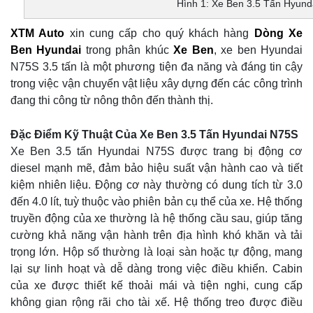
Hình 1: Xe Ben 3.5 Tấn Hyun
XTM Auto
xin cung cấp cho quý khách hàng
Dòng Xe
Ben Hyundai
trong phân khúc
Xe Ben
, xe ben Hyundai
N75S 3.5 tấn là một phương tiện đa năng và đáng tin cậy
trong việc vận chuyển vật liệu xây dựng đến các công trình
đang thi công từ nông thôn đến thành thị.
Đặc Điểm Kỹ Thuật Của Xe Ben 3.5 Tấn Hyundai N75S
Xe Ben 3.5 tấn Hyundai N75S được trang bị động cơ
diesel mạnh mẽ, đảm bảo hiệu suất vận hành cao và tiết
kiệm nhiên liệu. Động cơ này thường có dung tích từ 3.0
đến 4.0 lít, tuỳ thuộc vào phiên bản cụ thể của xe. Hệ thống
truyền động của xe thường là hệ thống cầu sau, giúp tăng
cường khả năng vận hành trên địa hình khó khăn và tải
trọng lớn. Hộp số thường là loại sàn hoặc tự động, mang
lại sự linh hoạt và dễ dàng trong việc điều khiển. Cabin
của xe được thiết kế thoải mái và tiện nghi, cung cấp
không gian rộng rãi cho tài xế. Hệ thống treo được điều