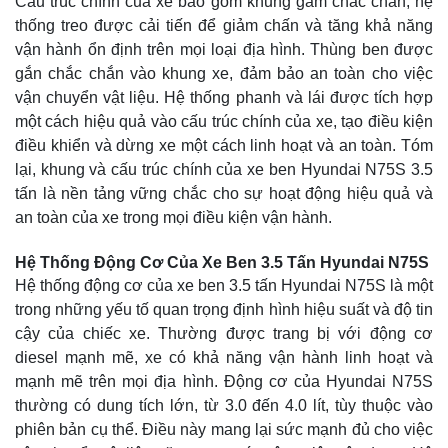
Cấu trúc chính của xe bao gồm khung gầm chắc chắn, hệ
thống treo được cải tiến để giảm chấn và tăng khả năng
vận hành ổn định trên mọi loại địa hình. Thùng ben được
gắn chắc chắn vào khung xe, đảm bảo an toàn cho việc
vận chuyển vật liệu. Hệ thống phanh và lái được tích hợp
một cách hiệu quả vào cấu trúc chính của xe, tạo điều kiện
điều khiển và dừng xe một cách linh hoạt và an toàn. Tóm
lại, khung và cấu trúc chính của xe ben Hyundai N75S 3.5
tấn là nền tảng vững chắc cho sự hoạt động hiệu quả và
an toàn của xe trong mọi điều kiện vận hành.
Hệ Thống Động Cơ Của Xe Ben 3.5 Tấn Hyundai N75S
Hệ thống động cơ của xe ben 3.5 tấn Hyundai N75S là một
trong những yếu tố quan trọng định hình hiệu suất và độ tin
cậy của chiếc xe. Thường được trang bị với động cơ
diesel mạnh mẽ, xe có khả năng vận hành linh hoạt và
mạnh mẽ trên mọi địa hình. Động cơ của Hyundai N75S
thường có dung tích lớn, từ 3.0 đến 4.0 lít, tùy thuộc vào
phiên bản cụ thể. Điều này mang lại sức mạnh đủ cho việc