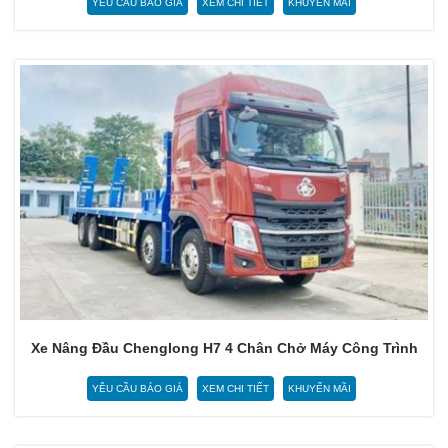
YÊU CẦU BÁO GIÁ
XEM CHI TIẾT
KHUYẾN MÃI
Xe Nâng Đầu Chenglong H7 4 Chân Chở Máy Công Trình
YÊU CẦU BÁO GIÁ
XEM CHI TIẾT
KHUYẾN MÃI