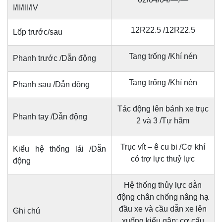
I/II/III/IV
12R22.5 /12R22.5
Lốp trước/sau
Tang trống /Khí nén
Phanh trước /Dẫn động
Tang trống /Khí nén
Phanh sau /Dẫn động
Tác động lên bánh xe trục
Phanh tay /Dẫn động
2 và 3 /Tự hãm
Trục vít – ê cu bi /Cơ khí
Kiểu hệ thống lái /Dẫn
có trợ lực thuỷ lực
động
Hệ thống thủy lực dẫn
động chân chống nâng hạ
đầu xe và cầu dẫn xe lên
Ghi chú
xuống kiểu gập; cơ cấu