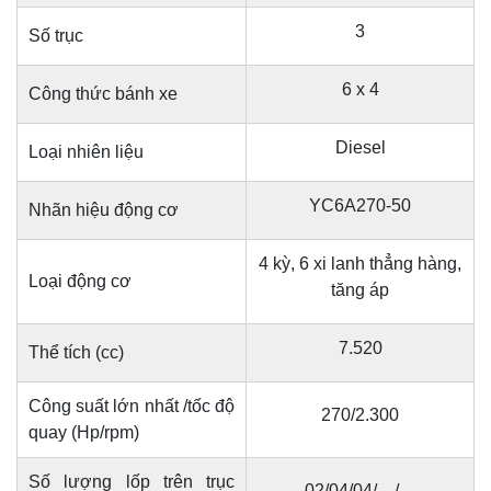
3
Số trục
6 x 4
Công thức bánh xe
Diesel
Loại nhiên liệu
YC6A270-50
Nhãn hiệu động cơ
4 kỳ, 6 xi lanh thẳng hàng,
Loại động cơ
tăng áp
7.520
Thể tích (cc)
Công suất lớn nhất /tốc độ
270/2.300
quay (Hp/rpm)
Số lượng lốp trên trục
02/04/04/—/—