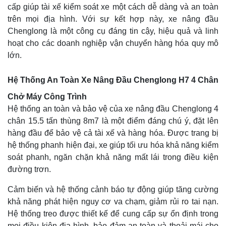
cấp giúp tài xế kiểm soát xe một cách dễ dàng và an toàn
trên mọi địa hình. Với sự kết hợp này, xe nâng đầu
Chenglong là một công cụ đáng tin cậy, hiệu quả và linh
hoạt cho các doanh nghiệp vận chuyển hàng hóa quy mô
lớn.
Hệ Thống An Toàn Xe Nâng Đầu Chenglong H7 4 Chân
Chở Máy Công Trình
Hệ thống an toàn và bảo vệ của xe nâng đầu Chenglong 4
chân 15.5 tấn thùng 8m7 là một điểm đáng chú ý, đặt lên
hàng đầu để bảo vệ cả tài xế và hàng hóa. Được trang bị
hệ thống phanh hiện đại, xe giúp tối ưu hóa khả năng kiểm
soát phanh, ngăn chặn khả năng mất lái trong điều kiện
đường trơn.
Cảm biến và hệ thống cảnh báo tự động giúp tăng cường
khả năng phát hiện nguy cơ va chạm, giảm rủi ro tai nạn.
Hệ thống treo được thiết kế để cung cấp sự ổn định trong
mọi điều kiện địa hình, bảo đảm an toàn và thoải mái cho