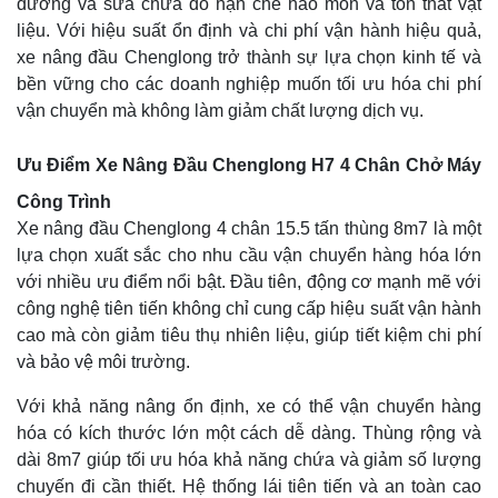
dưỡng và sửa chữa do hạn chế hao mòn và tổn thất vật
liệu. Với hiệu suất ổn định và chi phí vận hành hiệu quả,
xe nâng đầu Chenglong trở thành sự lựa chọn kinh tế và
bền vững cho các doanh nghiệp muốn tối ưu hóa chi phí
vận chuyển mà không làm giảm chất lượng dịch vụ.
Ưu Điểm Xe Nâng Đầu Chenglong H7 4 Chân Chở Máy
Công Trình
Xe nâng đầu Chenglong 4 chân 15.5 tấn thùng 8m7 là một
lựa chọn xuất sắc cho nhu cầu vận chuyển hàng hóa lớn
với nhiều ưu điểm nổi bật. Đầu tiên, động cơ mạnh mẽ với
công nghệ tiên tiến không chỉ cung cấp hiệu suất vận hành
cao mà còn giảm tiêu thụ nhiên liệu, giúp tiết kiệm chi phí
và bảo vệ môi trường.
Với khả năng nâng ổn định, xe có thể vận chuyển hàng
hóa có kích thước lớn một cách dễ dàng. Thùng rộng và
dài 8m7 giúp tối ưu hóa khả năng chứa và giảm số lượng
chuyến đi cần thiết. Hệ thống lái tiên tiến và an toàn cao