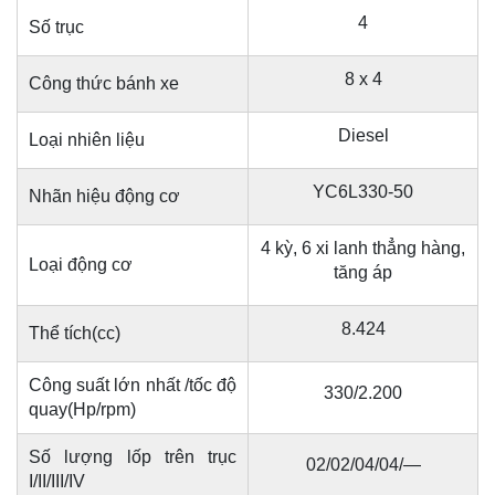
4
Số trục
8 x 4
Công thức bánh xe
Diesel
Loại nhiên liệu
YC6L330-50
Nhãn hiệu động cơ
4 kỳ, 6 xi lanh thẳng hàng,
Loại động cơ
tăng áp
8.424
Thể tích(cc)
Công suất lớn nhất /tốc độ
330/2.200
quay(Hp/rpm)
Số lượng lốp trên trục
02/02/04/04/—
I/II/III/IV