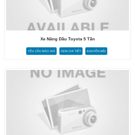
Xe Nâng Dầu Toyota 5 Tấn
YÊU CẦU BÁO GIÁ
XEM CHI TIẾT
KHUYẾN MÃI