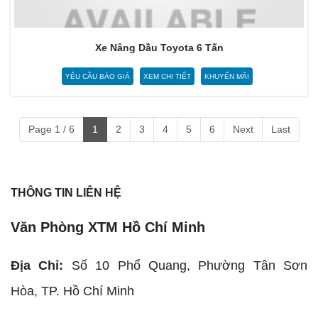
Xe Nâng Dầu Toyota 6 Tấn
YÊU CẦU BÁO GIÁ
XEM CHI TIẾT
KHUYẾN MÃI
Page 1 / 6
1
2
3
4
5
6
Next
Last
THÔNG TIN LIÊN HỆ
Văn Phòng XTM Hồ Chí Minh
Địa Chỉ:
Số 10 Phổ Quang, Phường Tân Sơn
Hòa,
TP. Hồ Chí Minh