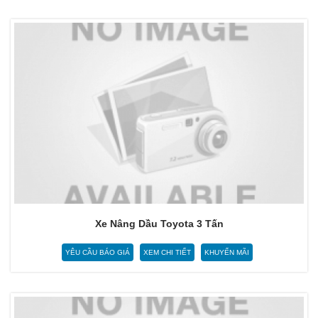
Xe Nâng Dầu Toyota 3 Tấn
YÊU CẦU BÁO GIÁ
XEM CHI TIẾT
KHUYẾN MÃI