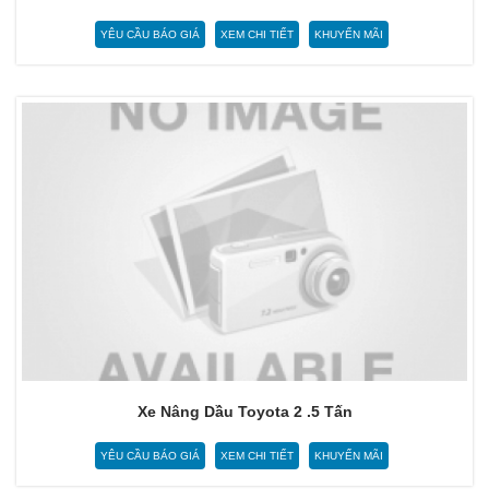
YÊU CẦU BÁO GIÁ
XEM CHI TIẾT
KHUYẾN MÃI
Xe Nâng Dầu Toyota 2 .5 Tấn
YÊU CẦU BÁO GIÁ
XEM CHI TIẾT
KHUYẾN MÃI