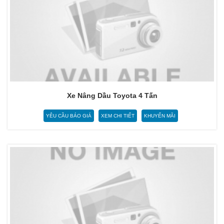
Xe Nâng Dầu Toyota 4 Tấn
YÊU CẦU BÁO GIÁ
XEM CHI TIẾT
KHUYẾN MÃI