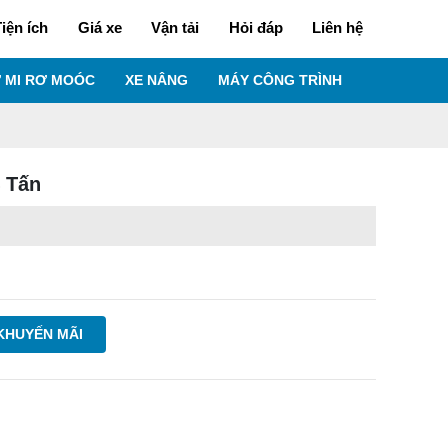
iện ích
Giá xe
Vận tải
Hỏi đáp
Liên hệ
 MI RƠ MOÓC
XE NÂNG
MÁY CÔNG TRÌNH
 Tấn
KHUYẾN MÃI