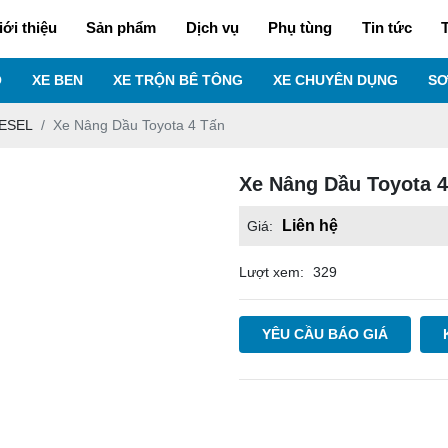
iới thiệu
Sản phẩm
Dịch vụ
Phụ tùng
Tin tức
T
O
XE BEN
XE TRỘN BÊ TÔNG
XE CHUYÊN DỤNG
SƠ
IESEL
Xe Nâng Dầu Toyota 4 Tấn
Xe Nâng Dầu Toyota 4
Liên hệ
Giá:
Lượt xem:
329
YÊU CẦU BÁO GIÁ