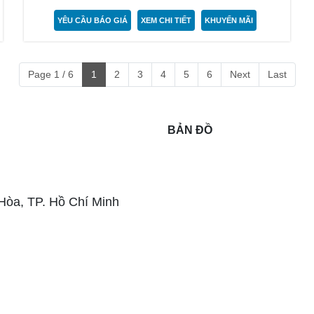
YÊU CẦU BÁO GIÁ
XEM CHI TIẾT
KHUYẾN MÃI
Page 1 / 6
1
2
3
4
5
6
Next
Last
BẢN ĐỒ
 Hòa,
TP. Hồ Chí Minh