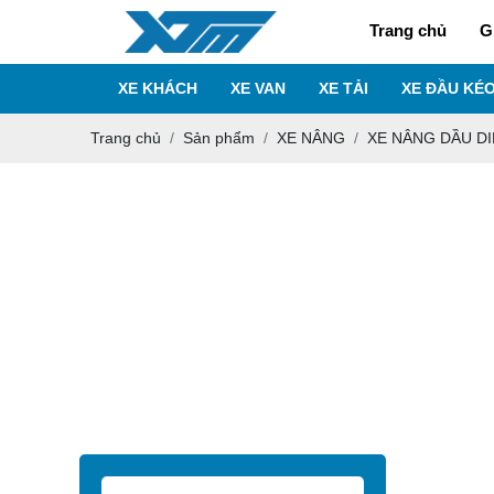
Trang chủ
G
XE KHÁCH
XE VAN
XE TẢI
XE ĐẦU KÉ
Trang chủ
Sản phẩm
XE NÂNG
XE NÂNG DẦU D