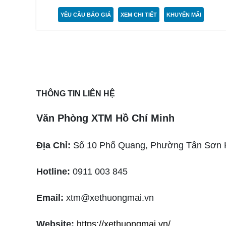
YÊU CẦU BÁO GIÁ
XEM CHI TIẾT
KHUYẾN MÃI
THÔNG TIN LIÊN HỆ
Văn Phòng XTM Hồ Chí Minh
Địa Chỉ:
Số 10 Phổ Quang, Phường Tân Sơn
Hotline:
0911 003 845
Email:
xtm@xethuongmai.vn
Website:
https://xethuongmai.vn/