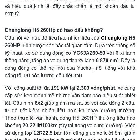
và hiệu quả kinh tế, đây chắc chắn là một khoản đầu tư
hợp lý.
Chenglong H5 260Hp có hao dầu không?
Câu hỏi về mức độ tiêu hao nhiên liệu của
Chenglong
H5
260HP
luôn được các bác tài quan tâm. Dựa trên thông số
kỹ thuật, xe sử dụng động cơ
YC6JA260-50
với 6 xi lanh
thẳng hàng, tăng áp và dung tích xy lanh
6.870 cm³
. Đây là
dòng động cơ thế hệ mới của Yuchai, nổi tiếng với khả
năng tối ưu hóa lượng dầu tiêu thụ.
Với công suất tối đa
191 kW tại 2.300 vòng/phút
, xe cung
cấp sức kéo mạnh mẽ nhưng vẫn đảm bảo hiệu suất nhiệt
tốt. Cấu hình
6x2
giúp giảm ma sát so với các dòng 2 cầu,
từ đó tiết kiệm nhiên liệu hơn khi chạy đường trường.
Theo thực tế vận hành, dòng H5 260HP thường tiêu hao
khoảng
20
-22 lít/100km
(tùy tải trọng và cung đường). Việc
sử dụng lốp
12R22.5
bản lớn cũng giúp xe lướt êm, giảm