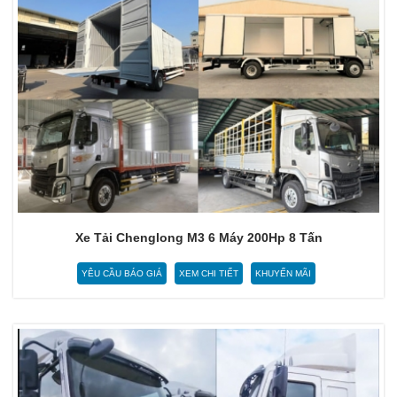
Xe Tải Chenglong M3 6 Máy 200Hp 8 Tấn
YÊU CẦU BÁO GIÁ
XEM CHI TIẾT
KHUYẾN MÃI