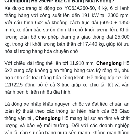
Chenglong H5 260HP 6x2 Có Đáng Mua Không?
Xe được trang bị động cơ YC6JA260-50, 4 kỳ, 6 xi lanh
thẳng hàng với công suất lên đến 191 kW tại 2300 rpm.
Với cấu hình 6x2 và khoảng cách trục dài (6050 + 1350
mm), xe đảm bảo sự ổn định khi chở khối lượng lớn. Khối
lượng toàn bộ cho phép tham gia giao thông đạt 25.000
kg, trong khi khối lượng bản thân chỉ 7.440 kg, giúp tối ưu
hóa tải trọng hàng hóa chuyên chở.
Với chiều dài tổng thể lên tới 11.910 mm,
Chenglong
H5
6x2 cung cấp không gian thùng hàng cực kỳ rộng rãi, phù
hợp cho các loại hàng hóa cồng kềnh. Hệ thống lốp cỡ lớn
12R22.5 đồng bộ ở cả 3 trục giúp xe chịu tải tốt và vận
hành bền bỉ trên nhiều địa hình.
Là dòng xe nhập khẩu nguyên chiếc và đạt tiêu chuẩn an
toàn kỹ thuật theo các thông tư hiện hành của Bộ Giao
thông vận tải,
Chenglong
H5 mang lại sự an tâm về chất
lượng và bảo vệ môi trường. Đối với các doanh nghiệp
vận tải cần sự cân bằng giữa sức mạnh, không gian thùng