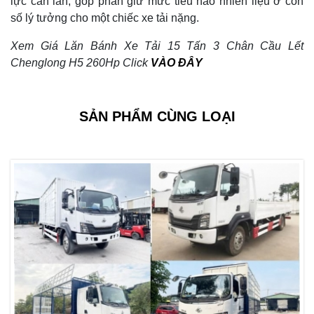
lực cản lăn, góp phần giữ mức tiêu hao nhiên liệu ở con
số lý tưởng cho một chiếc xe tải nặng.
Xem Giá Lăn Bánh Xe Tải 15 Tấn 3 Chân Cầu Lết
Chenglong H5 260Hp Click
VÀO ĐÂY
SẢN PHẨM CÙNG LOẠI