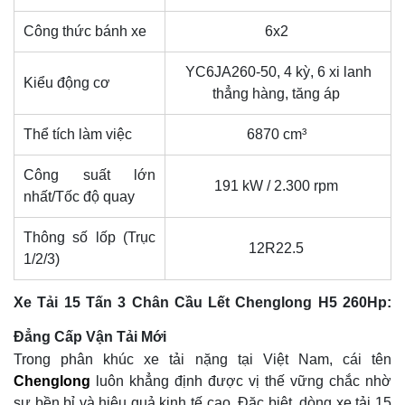
Công thức bánh xe
6x2
YC6JA260-50, 4 kỳ, 6 xi lanh
Kiểu động cơ
thẳng hàng, tăng áp
Thể tích làm việc
6870 cm³
Công suất lớn
191 kW / 2.300 rpm
nhất/Tốc độ quay
Thông số lốp (Trục
12R22.5
1/2/3)
Xe Tải 15 Tấn 3 Chân Cầu Lết Chenglong H5 260Hp:
Đẳng Cấp Vận Tải Mới
Trong phân khúc xe tải nặng tại Việt Nam, cái tên
Chenglong
luôn khẳng định được vị thế vững chắc nhờ
sự bền bỉ và hiệu quả kinh tế cao. Đặc biệt, dòng xe tải 15