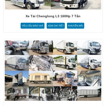
Xe Tải Chenglong L3 160Hp 7 Tấn
YÊU CẦU BÁO GIÁ
XEM CHI TIẾT
KHUYẾN MÃI