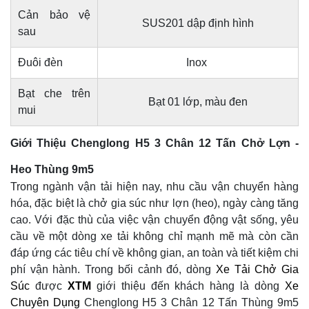
Cản bảo vệ
SUS201 dập định hình
sau
Đuôi đèn
Inox
Bạt che trên
Bạt 01 lớp, màu đen
mui
Giới Thiệu Chenglong H5 3 Chân 12 Tấn Chở Lợn -
Heo Thùng 9m5
Trong ngành vận tải hiện nay, nhu cầu vận chuyển hàng
hóa, đặc biệt là chở gia súc như lợn (heo), ngày càng tăng
cao. Với đặc thù của việc vận chuyển động vật sống, yêu
cầu về một dòng xe tải không chỉ mạnh mẽ mà còn cần
đáp ứng các tiêu chí về không gian, an toàn và tiết kiệm chi
phí vận hành. Trong bối cảnh đó, dòng
Xe Tải Chở Gia
Súc
được
XTM
giới thiệu đến khách hàng là dòng
Xe
Chuyên Dụng
Chenglong H5 3 Chân 12 Tấn Thùng 9m5