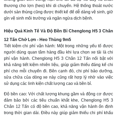
thương cho lợn (heo) khi di chuyển. Hệ thống thoát nước
dưới sàn thùng cũng được thiết kế để dễ dàng vệ sinh, giữ
gìn vệ sinh môi trường và ngăn ngừa dịch bệnh.
Hiệu Quả Kinh Tế Và Độ Bền Bỉ Chenglong H5 3 Chân
12 Tấn Chở Lợn - Heo Thùng 9m5
Tiết kiệm chi phí vận hành: Một trong những yếu tố được
người dùng quan tâm hàng đầu khi lựa chọn xe tải là chi
phí vận hành. Chenglong H5 3 Chân 12 Tấn nổi bật với
khả năng tiết kiệm nhiên liệu, giúp giảm thiểu đáng kể chi
phí cho mỗi chuyến đi. Bên cạnh đó, chi phí bảo dưỡng,
sửa chữa của dòng xe này cũng rất hợp lý nhờ vào việc
sử dụng các linh kiện chất lượng cao và bền bỉ.
Độ bền cao: Với chất lượng khung gầm và động cơ được
đảm bảo bởi các tiêu chuẩn khắt khe, Chenglong H5 3
Chân 12 Tấn có độ bền cao, khả năng vận hành ổn định
trong thời gian dài. Điều này giúp giảm thiểu chi phí khấu