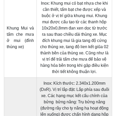
Inox: Khung mui có bạt nhựa che khi
cần thiết, tấm bạt che được xếp và
buộc ở vị trí giữa khung mui. Khung
mui được cấu tạo từ các thanh hộp
Khung Mui và
10x20x0,8mm đan xen dọc từ trước
tấm che mưa
ra sau thao chiều dài thùng xe. Mục
ở mui (đỉnh
đích khung mui là gia tang độ cứng
thùng xe)
cho thùng xe, tang độ lien kết giũa 02
thành bên của thùng xe. Cũng như là
vị trí để trải tấm che mưa để bảo vệ
hàng hóa bên trong khi gặp điều kiện
thời tiết không thuận lợi.
Inox: Kích thước: 2.340x1.200mm
(DxR). Vị trí lắp đặt: Lắp phía sau đuôi
xe. Các hạng mục kết cấu chính của
bửng bửng nâng: Trụ bửng nâng
(đường rây cho ty nâng hạ hoạt động
lên xuống) được chấn hình dạng hộp