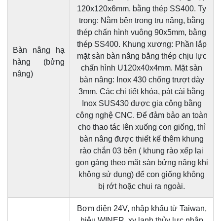
120x120x6mm, bằng thép SS400. Ty
trong: Nằm bên trong trụ nâng, bằng
thép chấn hình vuông 90x5mm, bằng
thép SS400. Khung xương: Phần lắp
Bàn nâng hạ
mặt sàn bàn nâng bằng thép chịu lực
hàng (bửng
chấn hình U120x40x4mm. Mặt sàn
nâng)
bàn nâng: Inox 430 chống trượt dày
3mm. Các chi tiết khóa, pát cài bằng
Inox SUS430 được gia công bằng
công nghệ CNC. Để đảm bảo an toàn
cho thao tác lên xuống con giống, thì
bàn nâng được thiết kế thêm khung
rào chắn 03 bên ( khung rào xếp lại
gọn gàng theo mặt sàn bửng nâng khi
không sử dụng) để con giống không
bị rớt hoặc chui ra ngoài.
Bơm điện 24V, nhập khẩu từ Taiwan,
hiệu WINER, xy lanh thủy lực nhập