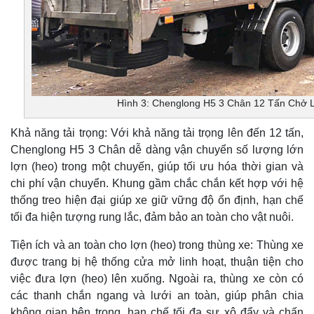
Hình 3: Chenglong H5 3 Chân 12 Tấn Chở 
Khả năng tải trọng: Với khả năng tải trọng lên đến 12 tấn,
Chenglong H5 3 Chân dễ dàng vận chuyển số lượng lớn
lợn (heo) trong một chuyến, giúp tối ưu hóa thời gian và
chi phí vận chuyển. Khung gầm chắc chắn kết hợp với hệ
thống treo hiện đại giúp xe giữ vững độ ổn định, hạn chế
tối đa hiện tượng rung lắc, đảm bảo an toàn cho vật nuôi.
Tiện ích và an toàn cho lợn (heo) trong thùng xe: Thùng xe
được trang bị hệ thống cửa mở linh hoạt, thuận tiện cho
việc đưa lợn (heo) lên xuống. Ngoài ra, thùng xe còn có
các thanh chắn ngang và lưới an toàn, giúp phân chia
không gian bên trong, hạn chế tối đa sự xô đẩy và chấn