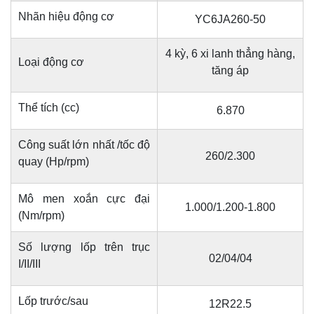
Nhãn hiệu động cơ
YC6JA260-50
4 kỳ, 6 xi lanh thẳng hàng,
Loại động cơ
tăng áp
Thể tích (cc)
6.870
Công suất lớn nhất /tốc độ
260/2.300
quay (Hp/rpm)
Mô men xoắn cực đại
1.000/1.200-1.800
(Nm/rpm)
Số lượng lốp trên trục
02/04/04
I/II/III
Lốp trước/sau
12R22.5