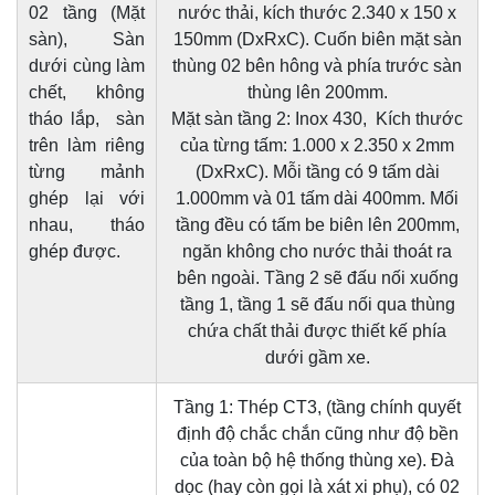
02 tầng (Mặt
nước thải, kích thước 2.340 x 150 x
sàn), Sàn
150mm (DxRxC). Cuốn biên mặt sàn
dưới cùng làm
thùng 02 bên hông và phía trước sàn
chết, không
thùng lên 200mm.
tháo lắp, sàn
Mặt sàn tầng 2: Inox 430, Kích thước
trên làm riêng
của từng tấm: 1.000 x 2.350 x 2mm
từng mảnh
(DxRxC). Mỗi tầng có 9 tấm dài
ghép lại với
1.000mm và 01 tấm dài 400mm. Mối
nhau, tháo
tầng đều có tấm be biên lên 200mm,
ghép được.
ngăn không cho nước thải thoát ra
bên ngoài. Tầng 2 sẽ đấu nối xuống
tầng 1, tầng 1 sẽ đấu nối qua thùng
chứa chất thải được thiết kế phía
dưới gầm xe.
Tầng 1: Thép CT3, (tầng chính quyết
định độ chắc chắn cũng như độ bền
của toàn bộ hệ thống thùng xe). Đà
dọc (hay còn gọi là xát xi phụ), có 02