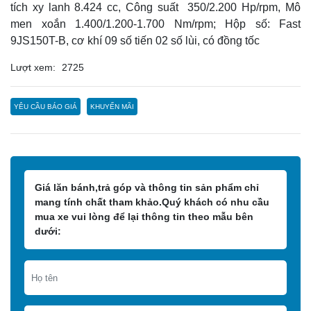
tích xy lanh 8.424 cc, Công suất 350/2.200 Hp/rpm, Mô
men xoắn 1.400/1.200-1.700 Nm/rpm; Hộp số: Fast
9JS150T-B, cơ khí 09 số tiến 02 số lùi, có đồng tốc
Lượt xem:
2725
YÊU CẦU BÁO GIÁ
KHUYẾN MÃI
Giá lăn bánh,trả góp và thông tin sản phẩm chỉ
mang tính chất tham khảo.Quý khách có nhu cầu
mua xe vui lòng để lại thông tin theo mẫu bên
dưới: