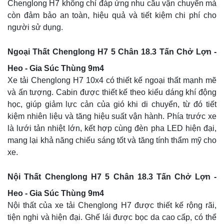
Chenglong H7 không chỉ đáp ứng nhu cầu vận chuyển mà
còn đảm bảo an toàn, hiệu quả và tiết kiệm chi phí cho
người sử dụng.
Ngoại Thất Chenglong H7 5 Chân 18.3 Tấn Chở
Lợn -
Heo - Gia Súc Thùng 9m4
Xe tải Chenglong H7 10x4 có thiết kế ngoại thất mạnh mẽ
và ấn tượng. Cabin được thiết kế theo kiểu dáng khí động
học, giúp giảm lực cản của gió khi di chuyển, từ đó tiết
kiệm nhiên liệu và tăng hiệu suất vận hành. Phía trước xe
là lưới tản nhiệt lớn, kết hợp cùng đèn pha LED hiện đại,
mang lại khả năng chiếu sáng tốt và tăng tính thẩm mỹ cho
xe.
Nội Thất Chenglong H7 5 Chân 18.3 Tấn Chở Lợn -
Heo - Gia Súc Thùng 9m4
Nội thất của xe tải Chenglong H7 được thiết kế rộng rãi,
tiện nghi và hiện đại. Ghế lái được bọc da cao cấp, có thể