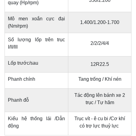
350/2.200
quay (Hp/rpm)
Mô men xoắn cực đại
1.400/1.200-1.700
(Nm/rpm)
Số lượng lốp trên trục
2/2/2/4/4
I/II/III
Lốp trước/sau
12R22.5
Phanh chính
Tang trống / Khí nén
Tác động lên bánh xe 2
Phanh đỗ
trục / Tự hãm
Kiểu hệ thống lái /Dẫn
Trục vít - ê cu bi /Cơ khí
động
có trợ lực thuỷ lực