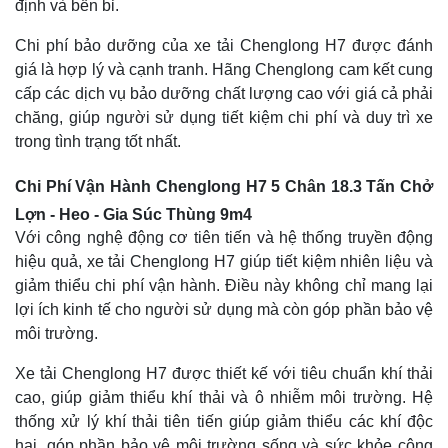
định và bền bỉ.
Chi phí bảo dưỡng của xe tải Chenglong H7 được đánh
giá là hợp lý và cạnh tranh. Hãng Chenglong cam kết cung
cấp các dịch vụ bảo dưỡng chất lượng cao với giá cả phải
chăng, giúp người sử dụng tiết kiệm chi phí và duy trì xe
trong tình trạng tốt nhất.
Chi Phí Vận Hành Chenglong H7 5 Chân 18.3 Tấn Chở
Lợn - Heo - Gia Súc Thùng 9m4
Với công nghệ động cơ tiên tiến và hệ thống truyền động
hiệu quả, xe tải Chenglong H7 giúp tiết kiệm nhiên liệu và
giảm thiểu chi phí vận hành. Điều này không chỉ mang lại
lợi ích kinh tế cho người sử dụng mà còn góp phần bảo vệ
môi trường.
Xe tải Chenglong H7 được thiết kế với tiêu chuẩn khí thải
cao, giúp giảm thiểu khí thải và ô nhiễm môi trường. Hệ
thống xử lý khí thải tiên tiến giúp giảm thiểu các khí độc
hại, góp phần bảo vệ môi trường sống và sức khỏe cộng