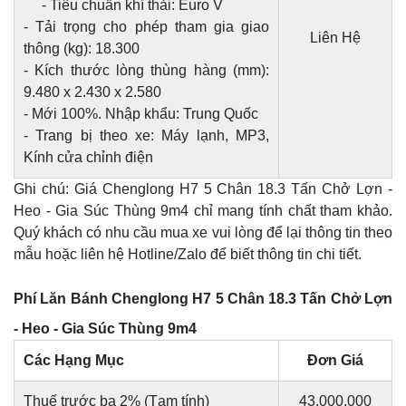
- Tiêu chuẩn khí thải: Euro V
- Tải trọng cho phép tham gia giao
Liên Hệ
thông (kg): 18.300
- Kích thước lòng thùng hàng (mm):
9.480 x 2.430 x 2.580
- Mới 100%. Nhập khẩu: Trung Quốc
- Trang bị theo xe: Máy lạnh, MP3,
Kính cửa chỉnh điện
Ghi chú: Giá Chenglong H7 5 Chân 18.3 Tấn Chở Lợn -
Heo - Gia Súc Thùng 9m4 chỉ mang tính chất tham khảo.
Quý khách có nhu cầu mua xe vui lòng để lại thông tin theo
mẫu hoặc liên hệ Hotline/Zalo để biết thông tin chi tiết.
Phí Lăn Bánh Chenglong H7 5 Chân 18.3 Tấn Chở Lợn
- Heo - Gia Súc Thùng 9m4
Các Hạng Mục
Đơn Giá
Thuế trước bạ 2% (Tạm tính)
43.000.000