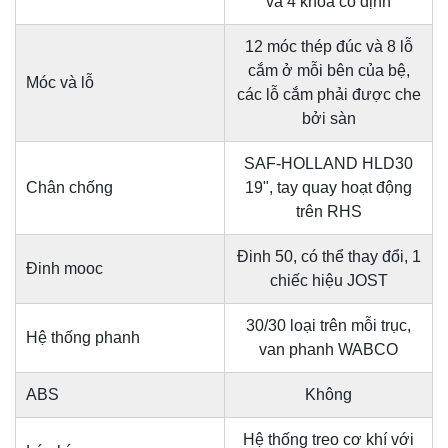
và 4 khóa cố định
12 móc thép đúc và 8 lỗ
cắm ở mỗi bên của bệ,
Móc và lỗ
các lỗ cắm phải được che
bởi sàn
SAF-HOLLAND HLD30
Chân chống
19", tay quay hoạt động
trên RHS
Đinh 50, có thể thay đổi, 1
Đinh mooc
chiếc hiệu JOST
30/30 loại trên mỗi trục,
Hệ thống phanh
van phanh WABCO
ABS
Không
Hệ thống treo cơ khí với