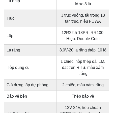
Lá nhíp
lò xo 8 lá
3 trục vuông, tải trọng 13
Trục
tấn/trục, hiệu FUWA
12R22.5-18PR, RR100,
Lốp
Hiệu: Double Coin
La răng
8.0V-20 la răng thép, 10 lỗ
1 chiếc, hộp thép dài 1M,
Hộp dụng cụ
đặt trên RHS, màu xám
trắng
Giá đựng lốp dự phòng
2 chiếc, màu xám trắng
Bảo vệ bên
Thép bảo vệ
12V-24V, tiêu chuẩn