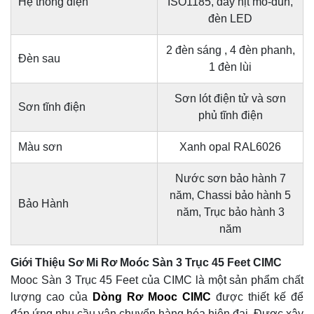
Hệ thống điện
ISO1185, dây nịt mo-đun,
đèn LED
2 đèn sáng , 4 đèn phanh,
Đèn sau
1 đèn lùi
Sơn lót điện tử và sơn
Sơn tĩnh điện
phủ tĩnh điện
Màu sơn
Xanh opal RAL6026
Nước sơn bảo hành 7
năm, Chassi bảo hành 5
Bảo Hành
năm, Trục bảo hành 3
năm
Giới Thiệu Sơ Mi Rơ Moóc Sàn 3 Trục 45 Feet CIMC
Mooc Sàn 3 Trục 45 Feet của CIMC là một sản phẩm chất
lượng cao của
Dòng Rơ Mooc CIMC
được thiết kế để
đáp ứng nhu cầu vận chuyển hàng hóa hiện đại. Được xây