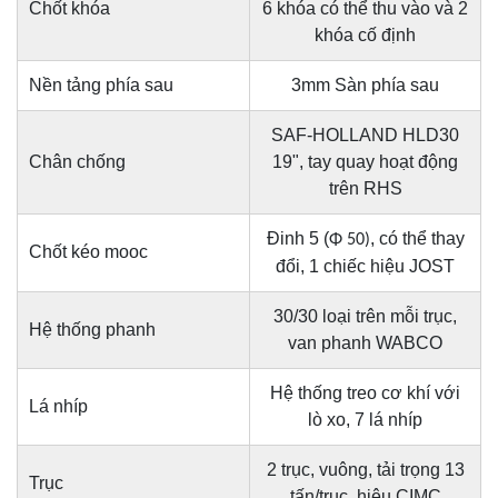
Chốt khóa
6 khóa có thể thu vào và 2
khóa cố định
Nền tảng phía sau
3mm Sàn phía sau
SAF-HOLLAND HLD30
Chân chống
19", tay quay hoạt động
trên RHS
Đinh 5 (
, có thể thay
Φ 50)
Chốt kéo mooc
đổi, 1 chiếc hiệu JOST
30/30 loại trên mỗi trục,
Hệ thống phanh
van phanh WABCO
Hệ thống treo cơ khí với
Lá nhíp
lò xo, 7 lá nhíp
2 trục, vuông, tải trọng 13
Trục
tấn/trục, hiệu CIMC