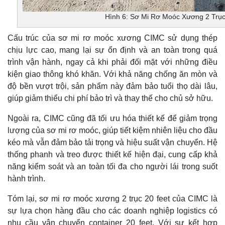
Hình 6: Sơ Mi Rơ Moóc Xương 2 Trụ
Cấu trúc của sơ mi rơ moóc xương CIMC sử dụng thép
chịu lực cao, mang lại sự ổn định và an toàn trong quá
trình vận hành, ngay cả khi phải đối mặt với những điều
kiện giao thông khó khăn. Với khả năng chống ăn mòn và
độ bền vượt trội, sản phẩm này đảm bảo tuổi thọ dài lâu,
giúp giảm thiểu chi phí bảo trì và thay thế cho chủ sở hữu.
Ngoài ra, CIMC cũng đã tối ưu hóa thiết kế để giảm trọng
lượng của sơ mi rơ moóc, giúp tiết kiệm nhiên liệu cho đầu
kéo mà vẫn đảm bảo tải trọng và hiệu suất vận chuyển. Hệ
thống phanh và treo được thiết kế hiện đại, cung cấp khả
năng kiểm soát và an toàn tối đa cho người lái trong suốt
hành trình.
Tóm lại, sơ mi rơ moóc xương 2 trục 20 feet của CIMC là
sự lựa chọn hàng đầu cho các doanh nghiệp logistics có
nhu cầu vận chuyển container 20 feet. Với sự kết hợp