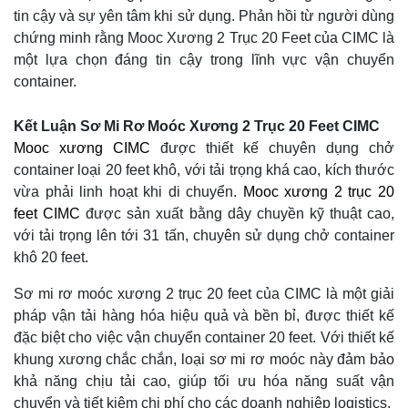
tin cậy và sự yên tâm khi sử dụng. Phản hồi từ người dùng
chứng minh rằng Mooc Xương 2 Trục 20 Feet của CIMC là
một lựa chọn đáng tin cậy trong lĩnh vực vận chuyển
container.
Kết Luận Sơ Mi Rơ Moóc Xương 2 Trục 20 Feet CIMC
Mooc xương CIMC
được thiết kế chuyên dụng chở
container loại 20 feet khô, với tải trọng khá cao, kích thước
vừa phải linh hoạt khi di chuyển.
Mooc xương 2 trục 20
feet CIMC
được sản xuất bằng dây chuyền kỹ thuật cao,
với tải trọng lên tới 31 tấn, chuyên sử dụng chở container
khô 20 feet.
Sơ mi rơ moóc xương 2 trục 20 feet của CIMC là một giải
pháp vận tải hàng hóa hiệu quả và bền bỉ, được thiết kế
đặc biệt cho việc vận chuyển container 20 feet. Với thiết kế
khung xương chắc chắn, loại sơ mi rơ moóc này đảm bảo
khả năng chịu tải cao, giúp tối ưu hóa năng suất vận
chuyển và tiết kiệm chi phí cho các doanh nghiệp logistics.