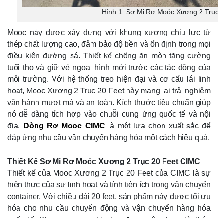
Hình 1: Sơ Mi Rơ Moóc Xương 2 Trụ
Mooc này được xây dựng với khung xương chịu lực từ
thép chất lượng cao, đảm bảo độ bền và ổn định trong mọi
điều kiện đường sá. Thiết kế chống ăn mòn tăng cường
tuổi thọ và giữ vẻ ngoại hình mới trước các tác động của
môi trường. Với hệ thống treo hiện đại và cơ cấu lái linh
hoạt, Mooc Xương 2 Trục 20 Feet này mang lại trải nghiệm
vận hành mượt mà và an toàn. Kích thước tiêu chuẩn giúp
nó dễ dàng tích hợp vào chuỗi cung ứng quốc tế và nội
địa.
Dòng Rơ Mooc CIMC
là một lựa chọn xuất sắc để
đáp ứng nhu cầu vận chuyển hàng hóa một cách hiệu quả.
Thiết Kế Sơ Mi Rơ Moóc Xương 2 Trục 20 Feet CIMC
Thiết kế của Mooc Xương 2 Trục 20 Feet của CIMC là sự
hiện thực của sự linh hoạt và tính tiện ích trong vận chuyển
container. Với chiều dài 20 feet, sản phẩm này được tối ưu
hóa cho nhu cầu chuyển động và vận chuyển hàng hóa