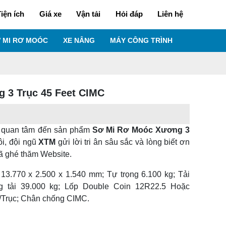
iện ích
Giá xe
Vận tải
Hỏi đáp
Liên hệ
 MI RƠ MOÓC
XE NÂNG
MÁY CÔNG TRÌNH
 3 Trục 45 Feet CIMC
 quan tâm đến sản phẩm
Sơ Mi Rơ Moóc Xương 3
ôi, đội ngũ
XTM
gửi lời tri ân sâu sắc và lòng biết ơn
ã ghé thăm Website.
13.770 x 2.500 x 1.540 mm; Tự trọng 6.100 kg; Tải
ng tải 39.000 kg; Lốp Double Coin 12R22.5 Hoặc
/Trục; Chân chống CIMC.