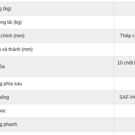
g (kg)
ng tải (kg)
chính (mm)
Thép c
h và thành (mm)
10 chốt
óa
g phía sau
hống
SAF-HO
ooc
g phanh