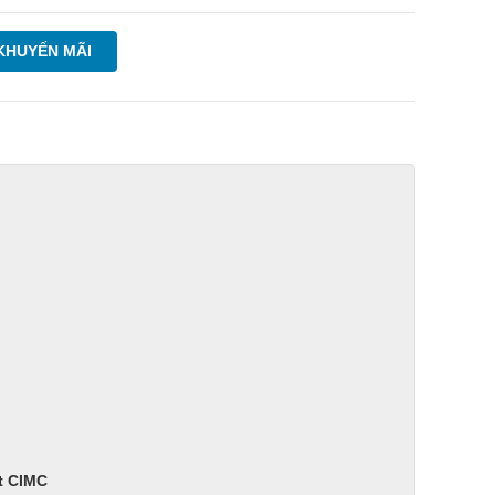
KHUYẾN MÃI
t CIMC