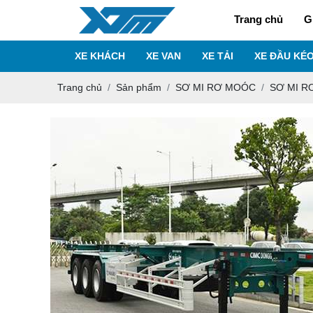
Trang chủ
G
XE KHÁCH
XE VAN
XE TẢI
XE ĐẦU KÉ
Trang chủ
Sản phẩm
SƠ MI RƠ MOÓC
SƠ MI R