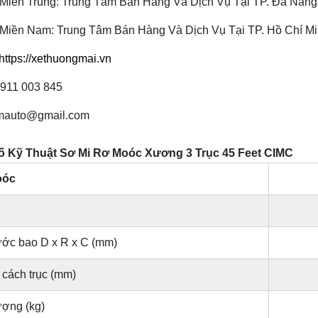
Miền Trung: Trung Tâm Bán Hàng Và Dịch Vụ Tại TP. Đà Nẵng
Miền Nam: Trung Tâm Bán Hàng Và Dịch Vụ Tại TP. Hồ Chí M
https://xethuongmai.vn
0911 003 845
tmauto@gmail.com
 Kỹ Thuật Sơ Mi Rơ Moóc Xương 3 Trục 45 Feet CIMC
oóc
ước bao D x R x C (mm)
cách trục (mm)
ượng (kg)