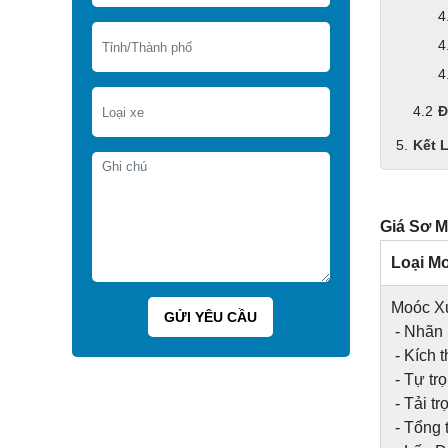
Đ
Kết 
Giá Sơ M
Loại M
Moóc Xư
- Nhãn 
- Kích 
- Tự tr
- Tải tr
- Tổng t