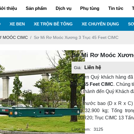
iới thiệu
Sản phẩm
Dịch vụ
Phụ tùng
Tin tức
T
O
XE BEN
XE TRỘN BÊ TÔNG
XE CHUYÊN DỤNG
SƠ
Ơ MOÓC CIMC
Sơ Mi Rơ Moóc Xương 3 Trục 45 Feet CIMC
Sơ Mi Rơ Moóc Xương
Liên hệ
Giá:
Cảm ơn Quý khách hàng đã
Trục 45 Feet CIMC
. Chúng t
chân thành đến Quý Khách đ
Kích thước bao (D x R x C) 
trọng 32.900 kg; Tổng trọ
11.00R20; Trục CIMC 13 Tấn
Lượt xem:
3125