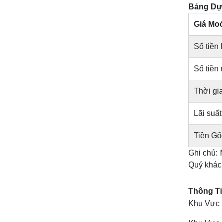
Bảng Dự 
Giá Mo
Số tiền
Số tiền
Thời gi
Lãi suấ
Tiền Gố
Ghi chú: 
Quý khách
Thông Ti
Khu Vực 