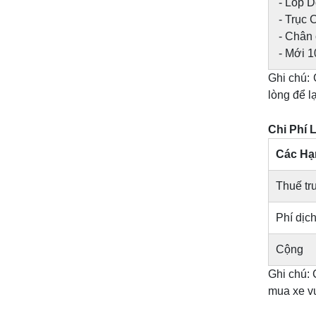
- Lốp D
- Trục 
- Chân
- Mới 1
Ghi chú:
lòng để lạ
Chi Phí 
Các Hạ
Thuế tr
Phí dịc
Cộng
Ghi chú:
mua xe vui