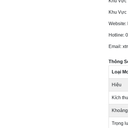
Khu Vực 
Khu Vực 
Website:
Hotline: 
Email: x
Thông Số
Loại M
Hiệu
Kích th
Khoảng 
Trọng l