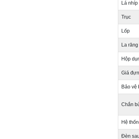
Lá nhíp
Trục
Lốp
La răng
Hộp dụ
Giá đựn
Bảo vệ 
Chắn b
Hệ thốn
Đèn sa