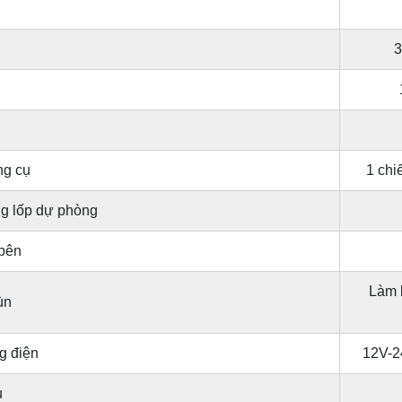
3
ng cụ
1 chi
g lốp dự phòng
bên
Làm 
ùn
g điện
12V-2
u