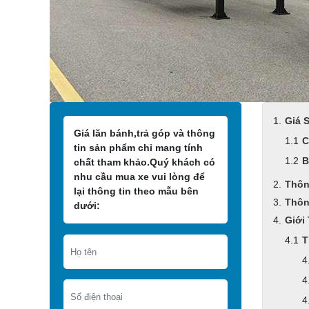
Giá 
Giá lăn bánh,trả góp và thông
C
tin sản phẩm chỉ mang tính
B
chất tham khảo.Quý khách có
nhu cầu mua xe vui lòng để
Thôn
lại thông tin theo mẫu bên
Thôn
dưới:
Giới
T