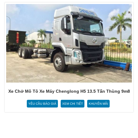
Xe Chở Mô Tô Xe Máy Chenglong H5 13.5 Tấn Thùng 9m8
YÊU CẦU BÁO GIÁ
XEM CHI TIẾT
KHUYẾN MÃI