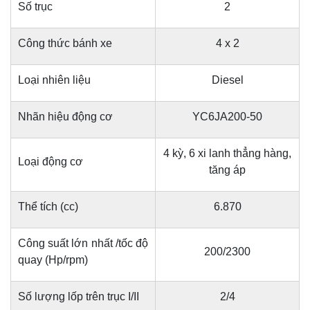
Số trục
2
Công thức bánh xe
4 x 2
Loại nhiên liệu
Diesel
Nhãn hiệu động cơ
YC6JA200-50
4 kỳ, 6 xi lanh thẳng hàng,
Loại động cơ
tăng áp
Thể tích (cc)
6.870
Công suất lớn nhất /tốc độ
200/2300
quay (Hp/rpm)
Số lượng lốp trên trục I/II
2/4