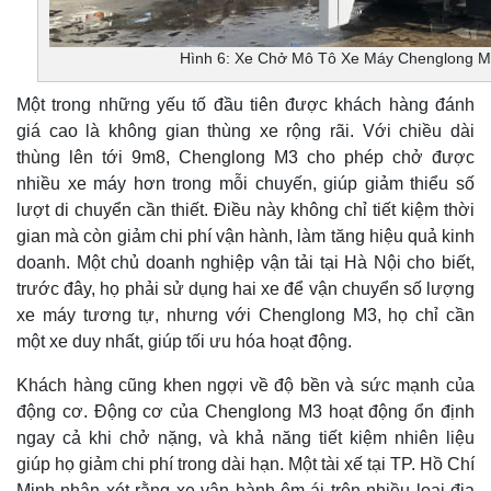
Hình 6: Xe Chở Mô Tô Xe Máy Chenglong M
Một trong những yếu tố đầu tiên được khách hàng đánh
giá cao là không gian thùng xe rộng rãi. Với chiều dài
thùng lên tới 9m8, Chenglong M3 cho phép chở được
nhiều xe máy hơn trong mỗi chuyến, giúp giảm thiểu số
lượt di chuyển cần thiết. Điều này không chỉ tiết kiệm thời
gian mà còn giảm chi phí vận hành, làm tăng hiệu quả kinh
doanh. Một chủ doanh nghiệp vận tải tại Hà Nội cho biết,
trước đây, họ phải sử dụng hai xe để vận chuyển số lượng
xe máy tương tự, nhưng với Chenglong M3, họ chỉ cần
một xe duy nhất, giúp tối ưu hóa hoạt động.
Khách hàng cũng khen ngợi về độ bền và sức mạnh của
động cơ. Động cơ của Chenglong M3 hoạt động ổn định
ngay cả khi chở nặng, và khả năng tiết kiệm nhiên liệu
giúp họ giảm chi phí trong dài hạn. Một tài xế tại TP. Hồ Chí
Minh nhận xét rằng xe vận hành êm ái trên nhiều loại địa