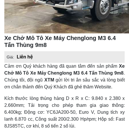
Xe Chở Mô Tô Xe Máy Chenglong M3 6.4
Tấn Thùng 9m8
Liên hệ
Giá:
Cảm ơn Quý khách hàng đã quan tâm đến sản phẩm
Xe
Chở Mô Tô Xe Máy Chenglong M3 6.4 Tấn Thùng 9m8
.
Chúng tôi, đội ngũ
XTM
gửi lời tri ân sâu sắc và lòng biết
ơn chân thành đến Quý Khách đã ghé thăm Website.
Kích thước lòng thùng hàng D x R x C: 9.840 x 2.380 x
2.660mm; Tải trọng cho phép tham gia giao thông:
6.400kg; Động cơ: YC6JA200-50, Euro V, Dung tích xy
lanh 6.870 cc, Công suất 200/2.300 Hp/rpm; Hộp số: Fast
8JS85TC, cơ khí, 8 số tiến 2 số lùi.