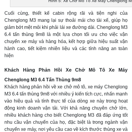
Hình 5: Xe Chở Mô Tô Xe Máy Chenglong M
Cuối cùng, thiết kế cabin rộng rãi và tiện nghi của
Chenglong M3 mang lại sự thoải mái cho tài xế, giúp họ
giảm bớt mệt mỏi khi phải lái xe đường dài. Chenglong M3
6.4 tấn thùng 9m8 là một lựa chọn tối ưu cho việc vận
chuyển xe máy và hàng hóa, kết hợp giữa hiệu suất vận
hành cao, tiết kiệm nhiên liệu và các tính năng an toàn
hiện
Khách Hàng Phản Hồi Xe Chở Mô Tô Xe Máy
Chenglong M3 6.4 Tấn Thùng 9m8
Khách hàng phản hồi về xe chở mô tô, xe máy Chenglong
M3 6.4 tấn thùng 9m8 với nhiều ý kiến tích cực, nhấn mạnh
vào hiệu quả và tính thực tế của dòng xe này trong hoạt
động kinh doanh vận tải. Với khả năng chuyên chở lớn,
nhiều khách hàng cho biết Chenglong M3 đã đáp ứng tốt
nhu cầu vận chuyển của họ, đặc biệt là trong ngành vận
chuyển xe máy, nơi yêu cầu cao về kích thước thùng xe và